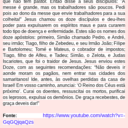
que não têm pastor. Então disse a seus discípulos:
"A
messe é grande, mas os trabalhadores são poucos.
Pedi
pois ao dono da messe que envie trabalhadores para a sua
colheita!”
Jesus chamou os doze discípulos e deu-lhes
poder para expulsarem os espíritos maus e para curarem
todo tipo de doença e enfermidade.
Estes são os nomes dos
doze apóstolos: primeiro, Simão chamado Pedro, e André,
seu irmão; Tiago, ﬁlho de Zebedeu, e seu Irmão João;
Filipe
e Bartolomeu; Tomé e Mateus, o cobrador de impostos;
Tiago, ﬁlho de Alfeu, e Tadeu;
Simão, o Zelota, e Judas
Iscariotes, que foi o traidor de Jesus.
Jesus enviou estes
Doze, com as seguintes recomendações: “Não deveis ir
aonde moram os pagãos, nem entrar nas cidades dos
samaritanos!
Ide, antes, às ovelhas perdidas da casa de
Israel! Em vosso caminho, anunciai: ‘O Reino dos Céus está
próximo’.
Curai os doentes, ressuscitai os mortos, puriﬁcai
os leprosos, expulsai os demônios. De graça recebestes, de
graça deveis dar!”
https://www.youtube.com/watch?v=-
Fonte:
GqGQjqaQzs