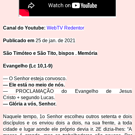
Canal do
Y
ou
tu
be:
WebTV Redentor
Publicado em 
25 de jan. de 2021
São Timóteo e São Tito, bispos . Memória
Evangelho (Lc 10,1-9)
— O Senhor esteja convos
co.
— Ele está no meio de nós.
— PROCLAMAÇÃO do Evangelho de Jesus
Cristo
+
segundo Lucas.
— Glória a vós, Senhor.
Naquele tempo,
1
o Senhor escolheu outros setenta e dois
discípulos e os enviou dois a dois, na sua frente, a toda
cidade e lugar aonde ele próprio devia ir.
2
E dizia-lhes: “A