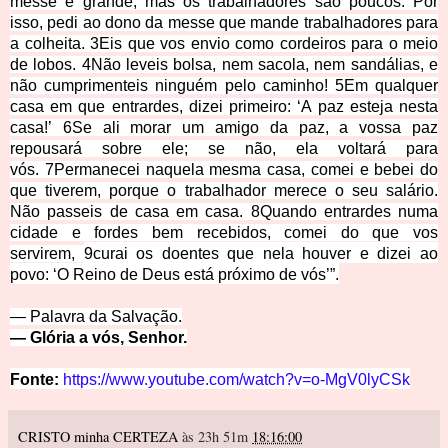
messe é grande, mas os trabalhadores são poucos. Por
isso, pedi ao dono da messe que mande trabalhadores para
a colheita.
3
Eis que vos envio como cordeiros para o meio
de lobos.
4
Não leveis bolsa, nem sacola, nem sandálias, e
não cumprimenteis ninguém pelo caminho!
5
Em qualquer
casa em que entrardes, dizei primeiro: ‘A paz esteja nesta
casa!’
6
Se ali morar um amigo da paz, a vossa paz
repousará sobre ele; se não, ela voltará para
vós.
7
Permanecei naquela mesma casa, comei e bebei do
que tiverem, porque o trabalhador merece o seu salário.
Não passeis de casa em casa.
8
Quando entrardes numa
cidade e fordes bem recebidos, comei do que vos
servirem,
9
curai os doentes que nela houver e dizei ao
povo: ‘O Reino de Deus está próximo de vós’”.
— Palavra da
Salvação.
— Glória a vós, S
enhor.
Fonte:
https://www.youtube.com/watch?v=o-MgV0lyCSk
CRISTO minha CERTEZA
às 23h 51m
18:16:00