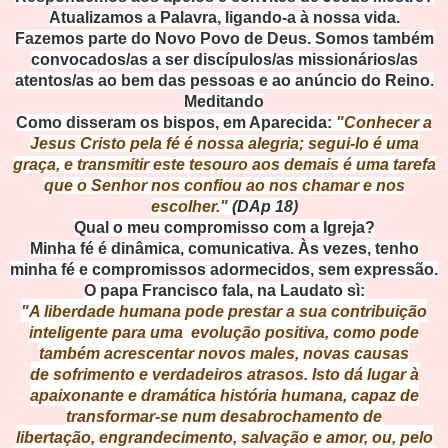
Atualizamos a Palavra, ligando-a à nossa vida.
Fazemos parte do Novo Povo de Deus. Somos também
convocados/as a ser discípulos/as missionários/as
atentos/as ao bem das pessoas e ao anúncio do Reino.
Meditando
Como disseram os bispos, em Aparecida:
"Conhecer a
Jesus Cristo pela fé é nossa alegria; segui-lo é uma
graça, e transmitir este tesouro aos demais é uma tarefa
que o Senhor nos confiou ao nos chamar e nos
escolher."
(DAp 18)
Qual o meu compromisso com a Igreja?
Minha fé é dinâmica, comunicativa. Às vezes, tenho
minha fé e compromissos adormecidos, sem expressão.
O papa Francisco fala, na Laudato sì:
"A liberdade humana pode prestar a sua contribuição
inteligente para uma
evolução positiva, como pode
também acrescentar novos males, novas causas
de
sofrimento e verdadeiros atrasos. Isto dá lugar à
apaixonante e dramática história
humana, capaz de
transformar-se num desabrochamento de
libertação,
engrandecimento, salvação e amor, ou, pelo