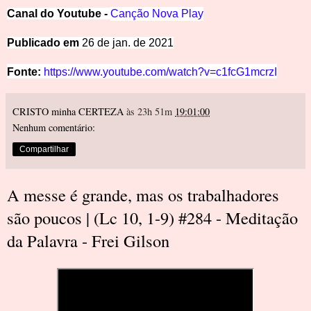
Canal
d
o
Y
outube -
Canção
Nova Play
Pub
licado em
26 de jan. de 2021
Fonte:
https://www.youtube.com/watch?v=c1fcG1mcrzI
CRISTO minha CERTEZA
às 23h 51m
19:01:00
Nenhum comentário:
Compartilhar
A messe é grande, mas os trabalhadores
são poucos | (Lc 10, 1-9) #284 - Meditação
da Palavra - Frei Gilson