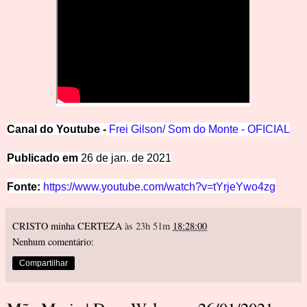
Canal
d
o
Y
outube -
Frei Gilson
/ Som do Monte - OFICIAL
Pub
licado em
26 de jan. de 2021
Fonte:
https://www.youtube.com/watch?v=tYrjeYwo4zg
CRISTO minha CERTEZA
às 23h 51m
18:28:00
Nenhum comentário:
Compartilhar