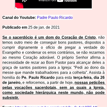
Ca
nal
d
o
Y
o
u
t
u
be:
Padre
Paulo
Ricardo
Publicado em
25 de jan. de 2021
Se o sacerdócio é um dom do Coração de Cristo
, não 
temos outro meio de conseguir bons pastores, dispostos a 
cumprir dignamente o ofício de pregar a verdade do 
Evangelho e condenar os erros contrários, se não rezarmos 
ao mesmo Coração adorável. O próprio Senhor afirma a 
necessidade de rezar ao Bom Pastor para alcançar deles a 
graça de santos pastores para a Igreja: “Pedi ao dono da 
messe que mande trabalhadores para a colheita”. Assista à 
homilia do 
Pe. Paulo Ricardo
 para esta 
terça-feira, dia 26 
de janeiro,
 e reforcemos, a partir de hoje, 
nossas petições 
pelas vocações sacerdotais, 
sem as quais a Igreja, 
como sociedade hierárquica neste mundo, não pode 
subsistir.