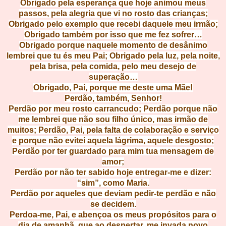
Obrigado pela esperança que hoje animou meus
passos, pela alegria que vi no rosto das crianças;
Obrigado pelo exemplo que recebi daquele meu irmão;
Obrigado também por isso que me fez sofrer…
Obrigado porque naquele momento
de desânimo
lembrei que tu és meu Pai; Obrigado pela luz, pela noite,
pela brisa, pela comida, pelo meu desejo de
superação…
Obrigado, Pai, porque me deste uma Mãe!
Perdão, também, Senhor!
Perdão por meu rosto carrancudo; Perdão porque não
me lembrei que não sou filho único, mas irmão de
muitos; Perdão, Pai, pela falta de colaboração e serviço
e porque não evitei aquela lágrima, aquele desgosto;
Perdão por ter guardado para mim tua mensagem de
amor;
Perdão por não ter sabido hoje entregar-me e dizer:
“sim”, como Maria.
Perdão por aqueles que deviam pedir-te perdão e não
se decidem.
Perdoa-me, Pai, e abençoa os meus propósitos para o
dia de amanhã, que ao despertar, me invada novo