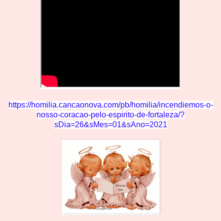
https://homilia.cancaonova.com/pb/homilia/incendiemos-o
-
nosso-coracao-pelo-espirito-de-fortaleza/?
sDia=26&sMes=01&sAno=2021