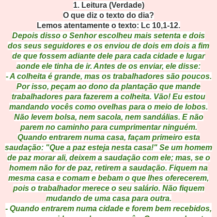
1. Leitura (Verdade)
O que diz o texto do dia?
Lemos atentamente o texto: Lc 10,1-12.
Depois disso o Senhor escolheu mais setenta e dois
dos seus seguidores e os enviou de dois em dois a fim
de que fossem adiante dele para cada cidade e lugar
aonde ele tinha de ir. Antes de os enviar, ele disse:
- A colheita é grande, mas os trabalhadores são poucos.
Por isso, peçam ao dono da plantação que mande
trabalhadores para fazerem a colheita. Vão! Eu estou
mandando vocês como ovelhas para o meio de lobos.
Não levem bolsa, nem sacola, nem sandálias. E não
parem no caminho para cumprimentar ninguém.
Quando entrarem numa casa, façam primeiro esta
saudação: "Que a paz esteja nesta casa!" Se um homem
de paz morar ali, deixem a saudação com ele; mas, se o
homem não for de paz, retirem a saudação. Fiquem na
mesma casa e comam e bebam o que lhes oferecerem,
pois o trabalhador merece o seu salário. Não fiquem
mudando de uma casa para outra.
- Quando entrarem numa cidade e forem bem recebidos,