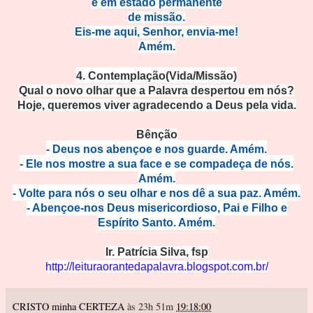
e em estado permanente
de missão.
Eis-me aqui, Senhor, envia-me!
Amém.
4. Contemplação(Vida/Missão)
Qual o novo olhar que a Palavra despertou em nós?
Hoje, queremos viver agradecendo a Deus pela vida.
Bên
ção
- Deus nos abençoe e nos guarde.
Amém.
- Ele nos mostre a sua face e se compadeça de nós.
Amé
m.
- Volte para nós o seu olhar e nos dê a sua paz.
Amém.
- Abençoe-nos Deus misericordioso, Pai e
Filho e
Espírito Santo. Amém.
Ir. Patrícia Sil
va, fsp
http://leituraorantedapalavra.blogspot.com.br/
CRISTO minha CERTEZA
às 23h 51m
19:18:00