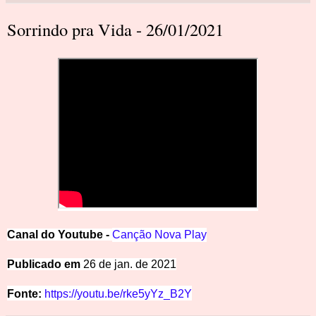
Sorrindo pra Vida - 26/01/2021
Canal
d
o
Y
outube -
Canção
Nova Play
Pub
licado em
26 de jan. de 2021
Fonte:
https://youtu.be/rke5yYz_B2Y