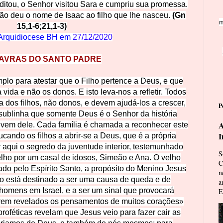
itou, o Senhor visitou Sara e cumpriu sua promessa.
aão deu o nome de Isaac ao filho que lhe nasceu.
(Gn
m
15,1-6;21,1-3)
Arquidiocese BH em
27/12/2020
AVRAS DO SANTO PADRE
plo para atestar que o Filho pertence a Deus, e que
vida e não os donos. E isto leva-nos a refletir. Todos
a dos filhos, não donos, e devem ajudá-los a crescer,
P
sublinha que somente Deus é o Senhor da história
A
os vem dele. Cada família é chamada a reconhecer este
I
cando os filhos a abrir-se a Deus, que é a própria
 aqui o segredo da juventude interior, testemunhado
S
ho por um casal de idosos, Simeão e Ana. O velho
C
rado pelo Espírito Santo, a propósito do Menino Jesus
n
no está destinado a ser uma causa de queda e de
a
 homens em Israel, e a ser um sinal que provocará
E
 serem revelados os pensamentos de muitos corações»
 proféticas revelam que Jesus veio para fazer cair as