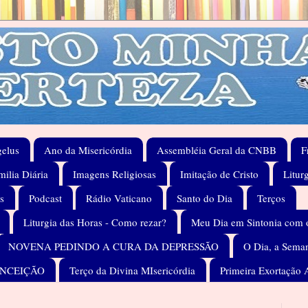
elus
Ano da Misericórdia
Assembléia Geral da CNBB
F
ilia Diária
Imagens Religiosas
Imitação de Cristo
Litur
s
Podcast
Rádio Vaticano
Santo do Dia
Terços
Liturgia das Horas - Como rezar?
Meu Dia em Sintonia com 
NOVENA PEDINDO A CURA DA DEPRESSÃO
O Dia, a Seman
ONCEIÇÃO
Terço da Divina MIsericórdia
Primeira Exortação 