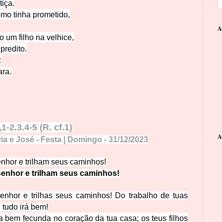
tiça.
omo tinha prometido,
A
o u
m filho na velhice,
 predito.
c
ara.
-2.3.4-5 (R. cf.1)
A
ia e José - Festa | Domingo
- 31/
12
/
2
0
23
nhor e trilham seus caminhos!
Senhor e trilham seus caminhos!
Senhor e trilhas seus caminhos! Do trabalho de tuas
, tudo irá bem!
a bem fecunda no coração da tua casa; os teus filhos