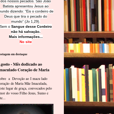
dos nossos pecados. São João
Batista apresentou Jesus ao
undo dizendo: “Eis o cordeiro de
Deus que tira o pecado do
mundo” (Jo 1,29).
Sem o
Sangue desse Cordeiro
não há salvação.
Mais informações...
No site
ostagem em destaque
gosto - Mês dedicado ao
maculado Coração de Maria
obre a Devoção ao I macu lado
oração de Maria Mãe Imaculada,
este lugar de graça, convocados pelo
mor do vosso Filho Jesus, Sumo e
te...