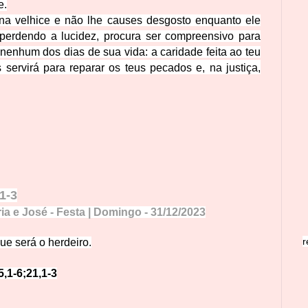
e.
 na velhice e não lhe causes desgosto enquanto ele
perdendo a lucidez, procura ser compreensivo para
nenhum dos dias de sua vida: a caridade feita ao teu
 servirá para reparar os teus pecados
e, na justiça,
,1-3
ia e José - Festa | Domingo
- 31/
12
/
2
0
23
r
ue será o
herdeiro.
5,1-6;21,1-3