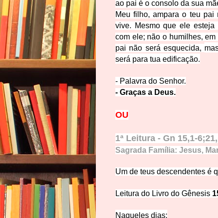
ao pai é o consolo da sua mã
Meu filho, ampara o teu pai
vive.
Mesmo que ele esteja 
com ele; não o humilhes, em 
pai não será esquecida,
mas
será para tua edificação.
- Palavra do Se
nhor.
- Graç
as a Deus.
O
U
1ª Leitura - Gn 15,1-6;2
1
Sagrada Família: Jesus, Mar
Um de teus descendentes é q
Leitura do Li
vro do Gênesis
1
Naqueles
dias: