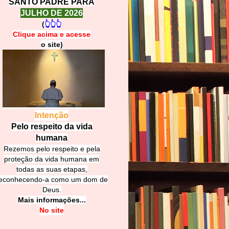
SANTO PADRE PARA
JULHO DE 2026
(
👆👆👆
Clique acima e
a
cesse
o site)
Intenção
Pelo respeito da vida
humana
Rezemos pelo respeito e pela
proteção da vida humana em
todas as suas etapas,
econhecendo-a como um dom de
Deus.
Mais informações...
No site