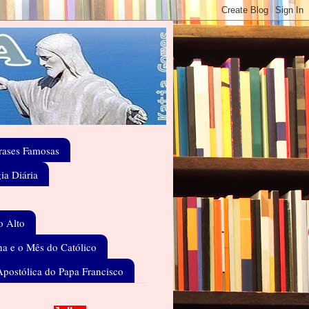
rases Famosas
gia Diária
o Alto
a e o Mês do Católico
Apostólica do Papa Francisco