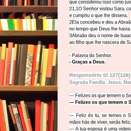
que considerou isso como
jus
21,1O Senhor visitou Sar
a, c
e cumpriu o que lh
e dissera.
2Ela concebeu e deu a Abraã
no tempo que Deus lhe h
avia
3Abraão deu o nome de
Isaa
ao filho que lh
e nascera de S
- Palavra do
Senhor.
- Graça
s a Deus.
Responsório Sl 127(128),1
Sagrada Família: Jesus, Mar
—
Felizes os que temem o Se
—
Felizes os que temem o 
—
Feliz és tu, se temes o 
mãos hás de viver, serás feliz
—
A tua esposa é uma videir