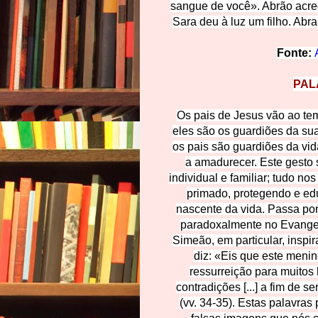
sangue de você». Abrão acred
Sara deu à luz um filho. Abr
Fonte:
PAL
Os pais de Jesus vão ao tem
eles são os guardiões da sua 
os pais são guardiões da vid
a amadurecer. Este gesto 
individual e familiar; tudo n
primado, protegendo e edu
nascente da vida. Passa por
paradoxalmente no Evangel
Simeão, em particular, inspi
diz: «Eis que este meni
ressurreição para muitos
contradições [...] a fim de
(vv. 34-35). Estas palavras