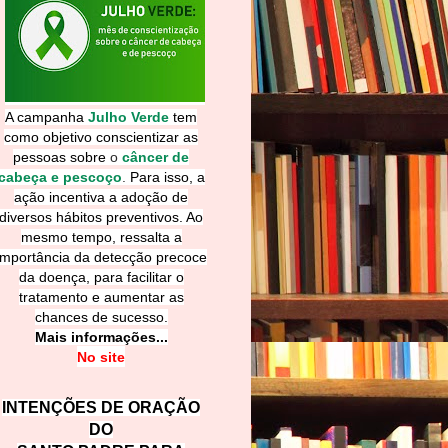
A campanha
Julho Verde
tem
como objetivo conscientizar as
pessoas sobre
o
câncer de
cabeça e pescoço
.
Para isso, a
ação incentiva a adoção de
diversos hábitos preventivos. Ao
mesmo tempo, ressalta a
importância da detecção precoce
da doença, para facilitar o
tratamento e aumentar as
chances de sucesso.
Mais informações...
No site
INTENÇÕES DE ORAÇÃO
DO