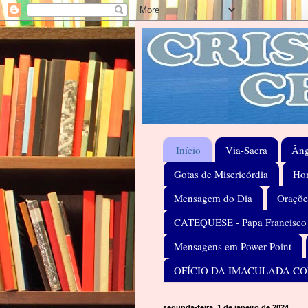
Início
Via-Sacra
Âng
Gotas de Misericórdia
Hom
Mensagem do Dia
Oraçõe
CATEQUESE - Papa Francisco
Mensagens em Power Point
OFÍCIO DA IMACULADA C
segunda-feira, 1 de janeiro de 2024