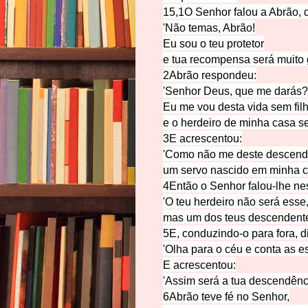
15,1O Senhor f
alou a Abrão, 
'Não temas, A
brão!
Eu sou o teu pr
otetor
e tua recomp
ensa será muito 
2Abrão
respondeu:
'Senhor Deus, que me d
arás?
Eu me vou desta vida
sem fil
e o herdeir
o de minha casa se
3E acrescen
tou:
'Como não me deste descen
d
um servo nascido em minha c
4Então o Senhor falou-lhe n
e
'O teu herdeiro não será e
sse
mas um dos teus descendent
5E, conduzindo-o para fora, d
'Olha para o
céu e conta as es
E acresc
entou:
'Assim será a tua desce
ndênci
6Abrão teve fé no
Senhor,