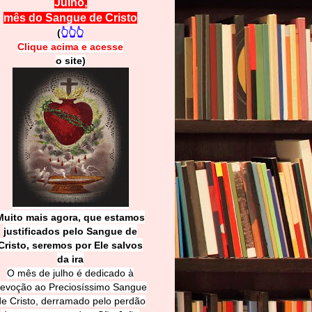
Julho,
mês do Sangue de Cristo
(
👆👆👆
Clique acima e
a
cesse
o site)
Muito mais agora, que estamos
justificados pelo Sangue de
Cri
sto, seremos por Ele salvos
da ira
O mês de julho é dedicado à
evoção ao Preciosíssimo Sangue
de Cristo, derramado pelo perdão