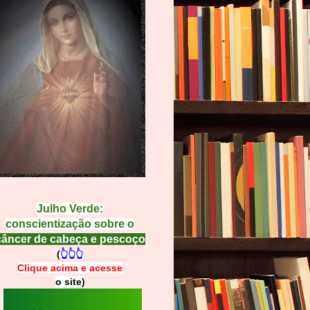
Julho Verde:
conscientização sobre o
câncer de cabeça e pescoço
(
👆👆👆
Clique acima e
a
cesse
o site)