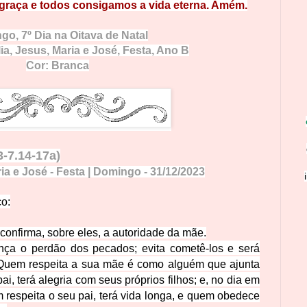
graça e
to
dos
consigamos a vida eterna. Amém.
ngo,
7º Dia na Oitava de Natal
ia, Jesus, Maria e José
, Festa, Ano B
Cor:
Br
anca
3-7.14-17a)
ia e José - Festa | Domingo
- 31/
12
/
2
0
23
co:
e confirma, sobre eles, a autoridade da mãe.
nça o perdão dos pecados; evita cometê-los e será
Quem respeita a sua mãe é como alguém que ajunta
i, terá alegria com seus próprios filhos; e, no dia em
respeita o seu pai, terá vida longa, e quem obedece