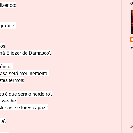
Q
dizendo:
grande'.
hos
V
rá Eliezer de Damasco'.
ência,
asa será
meu herdeiro'.
stes termos:
,
es
é que será o herdeiro'.
is
se-lhe:
trelas, se fores capaz!'
a'.
P