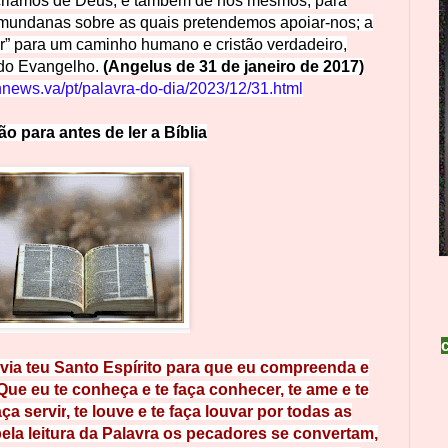
criamos de Deus, e também de nós mesmos; para
 mundanas sobre as quais pretendemos apoiar-nos; a
gir” para um caminho humano e cristão verdadeiro,
 do Evangelho.
(Angelus de 31 de janeiro de 2017)
nnews.va/pt/palavra-do-dia/2023/12/31.html
ção
p
a
r
a
a
n
t
e
s
d
e
l
e
r
a
Bíblia
ia teu Santo Espírito para q
ue eu compreenda e
 Que eu te conh
eça e
te fa
ça conhecer, te ame e te
aça servir
, t
e
l
ouv
e
e
te
faça louvar por todas as
pe
l
a l
eitura da
Palavra os pecadores se convertam,