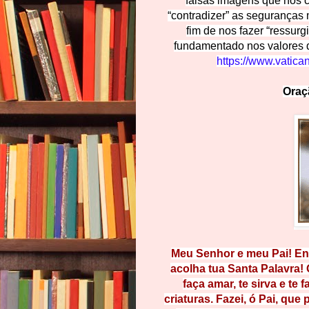
falsas imagens que nós 
“contradizer” as seguranças
fim de nos fazer “ressur
fundamentado nos valores
https://www.v
atica
Ora
Meu Senhor e meu Pai! Env
acolha tua Santa Palavra!
faça amar, te sirva e te f
criaturas.
Fazei, ó Pai, que 