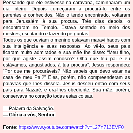
Pensando que ele estivesse na caravana, caminharam um
dia inteiro. Depois começaram a procurá-lo entre os
parentes e conhecidos.
Não o tendo encontrado, voltaram
para Jerusalém à sua procura.
Três dias depois, o
encontraram no Templo. Estava sentado no meio dos
mestres, escutando e fazendo perguntas.
Todos os que ouviam o menino estavam maravilhados com
sua inteligência e suas respostas.
Ao vê-lo, seus pais
ficaram muito admirados e sua mãe lhe disse: “Meu filho,
por que agiste assim conosco? Olha que teu pai e eu
estávamos, angustiados, à tua procura”.
Jesus respondeu:
“Por que me procuráveis? Não sabeis que devo estar na
casa de meu Pai?”
Eles, porém, não compreenderam as
palavras que lhes diss
era.
Jesus desceu então com seus
pais para Nazaré, e era-lhes obediente. Sua mãe, porém,
conservava no coração todas estas coisas.
— Palavra da Salva
ção.
— Glória a vós, S
enhor.
Fonte:
https://www.youtube.com/watch?v=L27Y713EVF0