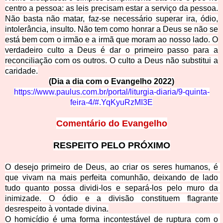
centro a pessoa: as leis precisam estar a serviço da pessoa.
Não basta não matar, faz-se necessário superar ira, ódio,
intolerância, insulto. Não tem como honrar a Deus se
não se
está bem com o irmão e a irmã que moram ao nosso lado. O
verdadeiro culto a Deus é dar o primeiro passo para a
reconciliação com os outros. O culto a Deus não substitui a
caridade.
(Dia a dia com o Evang
elho
2022)
https://www.paulus.com.br/portal/liturgia-diaria/9-quinta-
feira-4/#.YqKyuRzMI3E
Comentário do Evan
gelho
RESPEITO PE
LO PRÓXIMO
O desejo primeiro de Deus, ao criar os seres humanos, é 
que vivam na mais perfeita comunhão, deixando de lado 
tudo quanto possa dividi-los e separá-los pelo muro da 
inimizade. O ódio e a div
isão constituem flagrante 
desrespeito à vontade divina.
O homicídio é uma forma incontestável de ruptura com o 