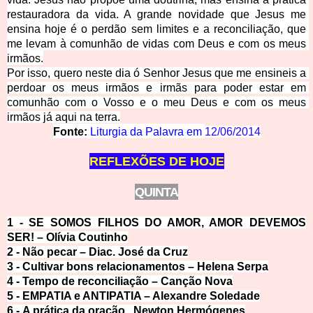
restaura
dora da vida. A grande novidade que Jesus me 
ensina hoje é o perdão sem limites e a reconciliação, que 
me levam à comunhão de vidas com Deus e com os meus 
irmãos.
Por isso, quero neste dia ó Senhor Jesus que me
 ensineis a 
perdoar os meus irmãos e irmãs para poder estar em 
comunhão com o Vosso e o meu Deus e com os meus 
irmãos já aqui na terra.
Fonte:
Liturgia da Palavra em
12/06/2014
REFLEXÕES DE HOJE
QUINT
A
1 -
SE SOMOS FILHOS DO AMO
R, AMOR DEVEMOS
SER! – Olívia Coutinho
2 -
Não pecar – Diac. José da Cruz
3 -
Cultivar bons relacionamentos – Helena Serpa
4 -
Tempo de reconciliação – Canção Nova
5 -
EMPATIA e ANTIPATIA – Alexandre Soledade
6 -
A prática da oração...Newton Hermógenes