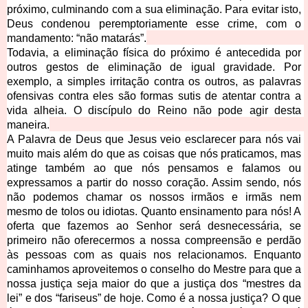
próximo, culminando com a sua eliminaç
ão. Para evitar isto, 
Deus condenou peremptoriamente esse crime, com o 
mandamento: “não matarás”.
Todavia, a eliminação física do próximo é antecedida por 
outros gestos de eliminação de igual gravidade. Por 
exemplo, a simples irritação contra os outros, as palavras 
ofensivas contra eles sã
o formas sutis de atentar contra a 
vida alheia. O discípulo do Reino não pode agir desta 
maneira.
A Palavra de Deus que Jesus veio esclarecer para nós vai 
muito mais além do que as coisas que nós praticamos, mas 
atinge também ao que nós pensamos e falamos ou 
expressamos a partir do nosso coração. Assim sendo, nós 
não podemos chamar os nossos irmãos e irmãs nem 
mesmo de tolos ou idiotas. Quanto ensinamento para nós! A 
oferta que fazemos ao Senhor será desnecessária, se 
primeiro não oferecermos a nossa compreensão e perdão 
às pessoas com as quais nos relacionamos. Enquanto 
caminhamos aproveitemos o conselho do Mestre para que a 
nossa justiça seja maior do que a justiça dos “mestres da 
lei” e dos “fariseus” de hoje. Como é a nossa justiça? O que 