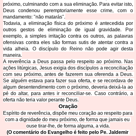
próximo, culminando com a sua eliminação. Pa
ra evitar isto, 
Deus condenou peremptoriamente esse crime, com o 
mandamento: "não matarás".
Todavia, a eliminação física do próximo é antecedida por 
outros gestos de eliminação de igual gravidade. Por 
exemplo, a simples irritação contra os outros, as palavras 
ofensivas contra eles 
são formas sutis de atentar contra a 
vida alheia. O discípulo do Reino não pode agir desta 
maneira.
A reverência a Deus passa pelo respeito ao próximo. Nas 
ações litúrgicas, Jesus exigia dos discípulos a reconciliação 
com seu próximo, antes de fazerem sua oferenda a Deus. 
Se alguém estava para fazer sua oferta, e se recordava de 
algum desentendimento com o próximo, deveria deixá-l
a ao 
pé do altar, para antes ir reconciliar-se. Caso contrário, a 
oferta não teria valor perante Deus.
Ora
ção
Espírito de reverência, dispõe meu coração ao respeito para 
com a dignidade do meu próximo, de forma que jamais eu 
ouse tirar-lhe, de forma 
alguma, a vida.
(O comentário do Evangelho é feito pelo Pe. Jaldemir 