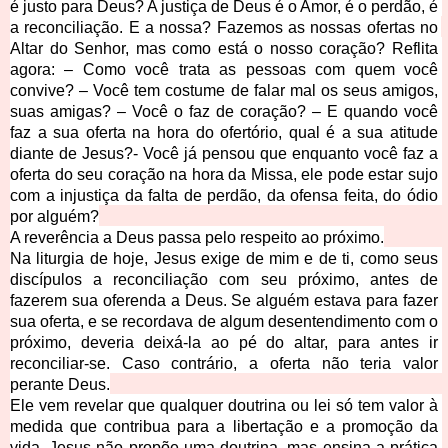
é justo para Deus? A justiça de Deus é o Amor, é o perdão, é 
a reconciliação. E a nossa? Fazemos as nossas ofertas no 
Altar do Senhor, mas como está o nosso coração? Reflita 
agora: – Como você trata as pessoas com quem você 
convive? – Você tem costume de falar mal os seus amigos, 
suas amigas? – Você o faz de coração? – E quando você 
faz a sua oferta na hora do ofertório, qual é a sua atitude 
diante de Jesus?- Você já pensou que enquanto você faz a 
oferta do seu coração na hora 
da Missa, ele pode estar sujo 
com a injustiça da falta de perdão, da ofensa feita, do ódio 
por alguém?
A reverência a Deus passa pelo resp
eito ao próximo.
Na liturgia de hoje, Jesus exige de mim e de ti, como seus 
discípulos a reconciliação com seu próximo, antes de 
fazerem sua oferenda a Deus. Se alguém estava para fazer 
sua oferta, e se recordava de algum desentendimento com o 
próximo
, deveria deixá-la ao pé do altar, para antes ir 
reconciliar-se. Caso contrário, a oferta não teria valor 
perante Deus.
Ele vem revelar que qualquer doutrina ou lei só tem valor à 
medida que contribua para a libertação e a promoção da 
vida. Jesus não propõe uma doutrina, mas ensina a prática 