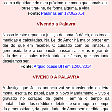
com a dignidade do meu próximo, de modo que jamais eu 
ouse tirar-lhe, de forma alguma, a vida.
Fonte:
Paulinas em 
12/06/2014
Vivend
o a Palavra
Nosso Mestre repudia a justiça do toma-lá-dá-cá, das trocas 
medidas e calculadas. Na Lei do Amor há maior prazer e
m 
dar do que em receber. 
O cuidado com os irmãos, a 
generosidade e a compaixão passam a ser as regras de 
vida dos discípulos missionários de Jesus, que nós tanto 
desejamos ser.
Fonte: 
Arquidiocese BH em 
12/06/2014
VIVENDO A PALA
VRA
A Justiça que Jesus anuncia vai se transferindo da letra 
morta, escrita no papel, para o Novo Mandamento – vivo e 
gravado no coração da gente. Termina o tempo da 
contabilidade, dos créditos e débitos, e se inau
gura o tempo 
da generosidade, da gratuidade, do Amor sem medidas que 