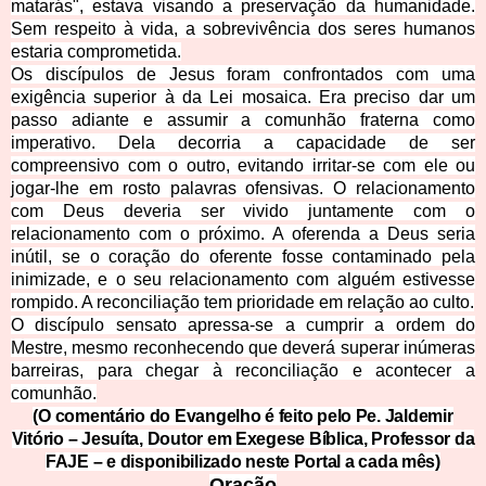
matarás", estava visando a preservação da humanidade.
Sem respeito à vida, a sobrevivência dos seres humanos
estaria comprometida.
Os discípulos de Jesus foram confrontados com uma
exigência superior à da Lei mosaica. Era preciso dar um
passo adiante e assumir a comunhão fraterna como
imperativo. Dela decorria a capacidade de ser
compreensivo com o outro, evitando irritar-se com ele ou
jogar-lhe em rosto palavras ofensivas. O relacionamento
com Deus deveria ser vivido juntamente com o
relacionamento com o próximo. A oferenda a Deus seria
inútil, se o coração do oferente fosse contaminado pela
inimizade, e o seu relacionamento com alguém estivesse
rompido. A reconciliação tem prioridade em relação ao culto.
O discípulo sensato apressa-se a cumprir a ordem do
Mestre, mesmo re
conhecendo que deverá superar inúmeras
barreiras, para chegar à reconciliação e acontecer a
comunhão.
(O comentário do Evangelho é feito pelo Pe. Jaldemir
Vitório – Jesuíta, Doutor em Exegese Bíblica, Professor da
FAJE – e dispo
nibilizado neste Portal a cada mês)
Oraçã
o