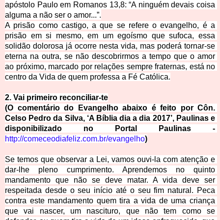
apóstolo Paulo em Romanos 13,8: “A ninguém devais coisa 
alguma a não s
er o amor...”.
A prisão como castigo, a que se refere o evangelho, é a 
prisão em si mesmo, em um egoísmo que sufoca, essa 
solidão dolorosa já ocorre nesta vida, mas poderá tornar-se 
eterna na outra
, se não descobrirmos a tempo que o amor 
ao próximo, marcado por relações sempre fraternas, está no 
centro da Vida de quem professa a Fé Católica.
2. Vai primeiro reconcilia
r-te
(O comentário do Evangelho abaixo é feito por Côn. 
Celso Pedro da Silva, ‘A Bíblia dia a dia 2017’, Paulinas e 
disponibilizado no Portal Paulinas - 
http://comeceodiafeliz.com.br/evangelho
)
Se temos que observar a Lei, vamos ouvi-la com atenção e 
dar-lhe pleno cumprimento. Aprendemos no quinto 
mandamento que não se deve matar. A vida deve ser 
respeitada desde o seu início até o seu fim natural. Peca 
contra este mandamento quem tira a vida de uma criança 
que vai nascer, um nascituro, que não tem como se 