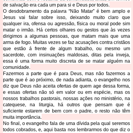
de salvação era cada um para si e Deus por todos.
O desdobramento da palavra “Não Matar” é bem amplo e 
Jesus vai falar sobre isso, deixando muito claro que 
qualquer ira, ofensa ou agressão, física ou moral pode sim 
matar o irmão. Há certos olhares ou gestos que às
 vezes 
dirigimos a algumas pessoas, que matam mais que uma 
arma de fogo. Muitas vezes se faz acusações contra cristãos 
que estão á frente de algum trabalho, ou mesmo um 
sacerdote, com insinuações maldosas, ditas pela inveja, 
essa é uma forma muito discreta de se matar alguém na 
comunidade.
Fazermos a parte que é para Deus, mas não fazermos a 
parte que é ao próximo, de nada adianta, o evangelho nos 
diz que Deus não aceita ofertas de quem age dessa forma, 
e essas ofertas não só em valor ou em espécie, mas os 
nossos trabalhos pastorais, nossas ações no ministério, na 
catequese, na liturgia, há outros que pensam que é 
suficiente estarem de bem com o pa
dre, o resto não têm 
muita importância.
No final, o evangelho fala de uma dívida pela qual seremos 
todos cobrados, e, aqui basta nos lembrarmos do que diz o 