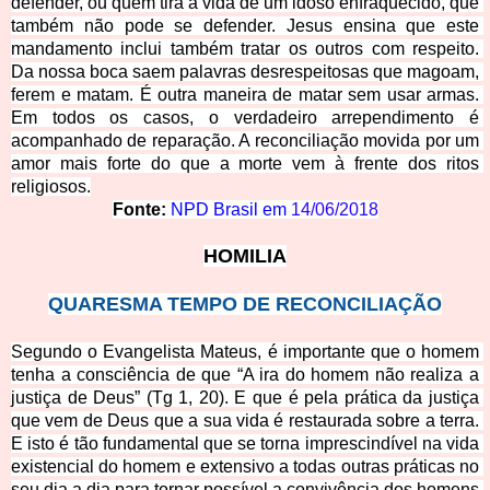
defender, ou quem tira a vida de um idoso enfraquecido, que 
também não pode se defender. Jesus ensina que este 
mandamento inclui também tratar os outros com respeito. 
Da nossa boca saem palavras desrespeitosas que magoam, 
ferem e matam. É outra mane
ira de matar sem usar armas. 
Em todos os casos, o verdadeiro arrependimento é 
acompanhado de reparação. A reconciliação movida por um 
amor mais forte do que a morte vem à frente dos ritos 
religiosos.
Fonte:
NPD Brasil em
14/06/2018
HO
MILIA
QUARESMA TEMPO DE RECON
CILIAÇÃO
Segundo o Evangelista Mateus, é importante que o homem 
tenha a consciência de que “A ira do hom
em não realiza a 
justiça de Deus” (Tg 1, 20). E que é pela prática da justiça 
que vem de Deus que a sua vida é restaurada sobre a terra. 
E isto é tão fundamental que se torna imprescindível na vida 
existencial do homem e extensivo a todas outras práticas no 
seu dia a dia para tornar possível a convivência dos homens 