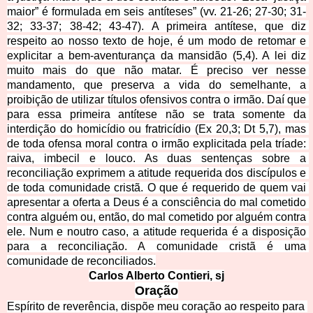
maior” é formulada em seis antíteses” (vv. 21-26; 27-30; 31-
32; 33-37; 38-42; 43-47). A primeira antítese, que diz 
respeito ao nosso texto de hoje, é um modo de retomar e 
explicitar a bem-aventurança da mansidão (5,4). A lei diz 
muito mais do que não matar. É preciso ver nesse 
mandamento, que preserva a vida do semelhante, a 
proibição de utilizar títulos ofensivos contra o irmão. Daí que 
para essa primeira antítese não se trata somente da 
interdição do homicídio ou fratricídio (Ex 20,3; Dt 5,7), mas 
de toda ofensa moral contra o irmão explicitada pela tríade: 
raiva, imbecil e louco. As duas sentenças sobre a 
reconciliação exprimem a atitude requerida dos discípulos e 
de toda comunidade cristã. O que é requerido de quem vai 
apresentar a oferta a Deus é a consciência do mal cometido 
contra alguém ou, então, do mal cometido por alguém contra 
ele. Num e noutro caso, a atitude requerida é a disposição 
para a reconciliação. A comunidade cristã é uma 
comu
nidade de reconciliados.
Carlos Alberto C
ontieri, sj
Oraç
ão
Espírito de reverência, dispõe meu coração ao r
espeito para 