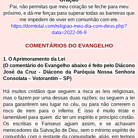
Pai, não permitas que meu coração se feche para meu
próximo, e dá-me forç
as para superar todas as barreiras que
me impedem de viver em comunhão com ele.
https://domtotal.com/religiao-meu-dia-com-d
eus.php?
data=2022-06-9
COMENTÁ
RIOS DO EVANGELHO
1. O Aprimoramento 
da Lei
(O comentário do Evangelho abaixo é feito pelo Diácono 
José da Cruz - Diácono da Paróquia Nossa Senhora 
Consolata – Votor
antim – SP)
Há muitos cristãos que seguem a risca as leis religiosas, 
mas o fazem por uma dessas duas razões: ou seguem a lei 
para garantirem seu lugar no céu, ou para não correrem o 
risco de irem para o inferno. E isso é muito triste e 
lamentável para quem  diz ter um espírito e princípio cristão. 
Os escribas e Fariseus agiam assim, e se achavam 
merecedores da Salvação de Deu, sem o mínimo espír
ito de 
comunhão com o restante da comunidade, aliás, em termos 