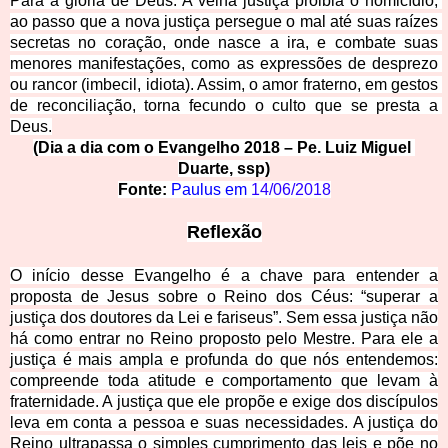
Para a glória de Deus. A velha justiça proibia o homicídio, 
ao passo que a nova justiça persegue o mal até suas raízes 
secretas no coração, onde nasce a ira, e combate suas 
menores manifestações, como as expre
ssões de desprezo 
ou rancor (imbecil, idiota). Assim, o amor fraterno, em gestos 
de reconciliação, torna fecundo o culto que se presta a 
Deus.
(Dia a dia com o Evangelho 2018 – Pe. L
uiz Miguel 
Duarte, ssp)
Fonte:
Paulus em 
14/06/2018
Reflex
ão
O início desse Evangelho é a chave para entender a
proposta de Jesus sobre o Reino dos Céus: “superar a
justiça dos doutores da Lei e fariseus”. Sem essa justiça não
há como entrar no Reino proposto pelo Mestre. Para ele a
justiça é mais ampla e profunda do que nós entendemos:
compreende toda atitude e comportamento que levam à
fraternidade. A justiça que ele propõe e exige dos discípulos
leva em conta a pessoa e suas necessidades. A justiça do
Reino ultrapassa o simples cumprimento das leis e põe no