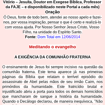
Vitório – Jesuíta, Doutor em Exegese Bíblica, Professor 
da FAJE – e 
disponibilizado neste Portal a cada mês)
Ora
ção
Ó Deus, fonte de todo bem, atendei ao nosso apelo e fazei-
nos, por vossa inspiração, pensar o que é certo e realizá-lo 
com vossa ajuda. Por Nosso Senhor Jesus Cristo, Vosso 
Filho, na unidade do Espíri
to Santo.
Fonte:
Dom Total em 
12/06/2014
Meditando o evangelho
A EXIGÊN
CIA DA COMUNHÃO FRATERNA
O ensinamento de Jesus foi sempre incisivo na questão da
comunhão fraterna. Este tema aparece já nas primeiras
páginas da Bíblia que relatam o terrível episódio do
assassinato de Abel pelas mãos de seu irmão
Caim, nos
primórdios da humanidade. Este fratricídio brutal e
injustificado abriu a porta para todos os demais homicídios
que mancharam de sangue a história da humanidade.
Quando o Decálogo declarou, de maneira inequívoca, "Não