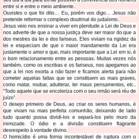
entre si e entre o meio ambiente.
Ouvistes o que foi dito… Eu, porém vos digo… Jesus não 
pretende reformar o complexo doutrinal do
 judaísmo.
Jesus veio nos ensinar a viver em plenitude a Lei de Deus e 
nos adverte de que a nossa justiça deve ser maior do que a 
dos mestres da lei e dos fariseus. Eles viviam na rigidez da 
lei e esqueciam de que o maior mandamento da Lei era 
justamente o amor e que, mais importante que a Lei em si, é 
o bom relacionamento entre as pessoas. Muitas vezes nós 
também, como os escribas e os fariseus, nos apegam
os ao 
que a lei nos exorta a não fazer e ficamos alerta para não 
cometer aquelas faltas que se constituem as mais graves, 
como matar, roubar, adulterar, ter maus pensamentos, etc.. 
“Todo aquele que se encoleriza com o seu irmão será réu de 
juízo”.
O desejo primeiro de Deus, ao criar os seres humanos, é 
que vivam na mais perfeita comunhão, deixa
ndo de lado 
tudo quanto possa dividi-los e separá-los pelo muro da 
inimizade. O ódio e a divisão constituem flagrante 
desrespeito à vontade divino.
O homicídio é uma forma incontestável de ruptura com o 