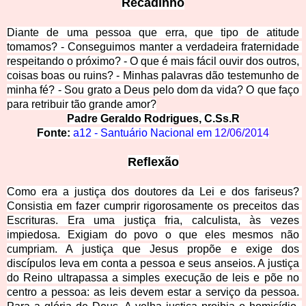
Reca
dinho
Diante de uma pessoa que erra, que tipo de atitude 
tomamos? - Conseguimos manter a verdadeira fraternidade 
respeitando o próximo? - O que é mais fácil ouvir dos outros, 
coisas boas ou ruins? - Minhas palavras dão testemunho de 
minha fé? - Sou grato a Deus pelo dom da vida? O que faço 
para retribuir tão grand
e amor?
Padre Geraldo Rodrigu
es, C.Ss.R
Fonte: 
a12 - Santuário Nacional em 
12/06/2014
Refl
exão
Como era a justiça dos doutores da Lei e dos fariseus? 
Consistia em fazer cumprir rigorosamente os preceitos das 
Escrituras. Era uma justiça fria, calculista, às vezes 
impiedosa. Exigiam do povo o que eles mesmos não 
cumpriam. A justiça que Jesus propõe e exige dos 
discípulos leva em conta a pessoa e seus anseios. A justiça 
do Reino ultrapassa a simples execução de leis e põe no 
centro a pessoa: as leis devem estar a serviço da pessoa. 