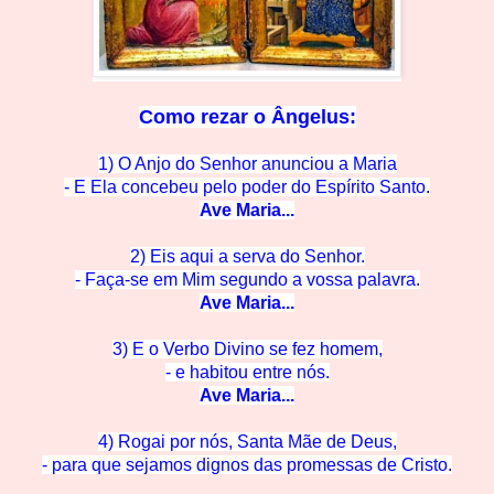
Como rezar o
Ângelus:
1) O Anjo do Senhor anunciou a Maria
- E Ela concebeu pelo po
der do Espírito Santo.
Ave M
aria...
2) Eis aqui a serva do Se
nhor.
- Faça-se em Mim segun
do a vossa palavra.
Ave M
aria...
3) E o Verbo Divino se
fez homem,
- e habitou en
tre nós.
Ave Mar
ia...
4) Rogai por nós, Santa Mãe de
Deus,
- para que sejamos dignos das promessas de C
risto.