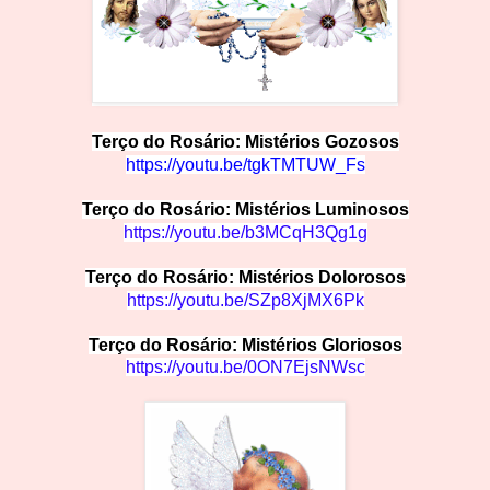
Terço do Rosário: Mistérios
Goz
os
os
https://youtu.be/tgkTMTUW
_Fs
Terço do Rosário: Mistérios Lumin
o
sos
http
s://youtu.be/b3MCqH3
Qg1g
Terço do Rosário: Mistérios Doloro
s
os
https:/
/youtu.be/SZp8XjMX
6Pk
Terço do Rosário: Mistérios Glo
r
iosos
https://youtu.be/0ON7EjsN
Wsc