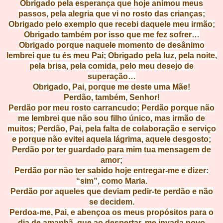
Obrigado pela esperança que hoje animou meus
passos, pela alegria que vi no rosto das crianças;
Obrigado pelo exemplo que recebi daquele meu irmão;
Obrigado também por isso que me fez sofrer…
Obrigado porque naquele momento
de desânimo
lembrei que tu és meu Pai; Obrigado pela luz, pela noite,
pela brisa, pela comida, pelo meu desejo de
superação…
Obrigado, Pai, porque me deste uma Mãe!
Perdão, também, Senhor!
Perdão por meu rosto carrancudo; Perdão porque não
me lembrei que não sou filho único, mas irmão de
muitos; Perdão, Pai, pela falta de colaboração e serviço
e porque não evitei aquela lágrima, aquele desgosto;
Perdão por ter guardado para mim tua mensagem de
amor;
Perdão por não ter sabido hoje entregar-me e dizer:
“sim”, como Maria.
Perdão por aqueles que deviam pedir-te perdão e não
se decidem.
Perdoa-me, Pai, e abençoa os meus propósitos para o
dia de amanhã, que ao despertar, me invada novo