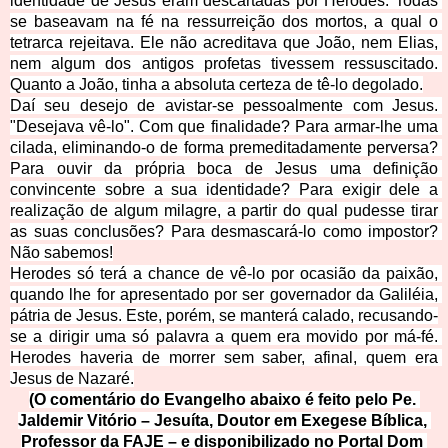
identidade de Jesus eram descartadas por Herodes. Todas 
se baseavam na fé na ressurreição dos mortos, a qual o 
tetrarca rejeitava. Ele não acreditava que João, nem Elias, 
nem algum dos antigos profetas tivessem ressuscitado. 
Quanto a João, tinha a absoluta
 certeza de tê-lo degolado.
Daí seu desejo de avistar-se pessoalmente com Jesus. 
"Desejava vê-lo". Com que finalidade? Para armar-lhe uma 
cilada, eliminando-o de forma premeditadamente perversa? 
Para ouvir da própria boca de Jesus uma definição 
convincente sobre a sua identidade? Para exigir dele a 
realização de algum milagre, a partir do qual
 pudesse tirar 
as suas conclusões? Para desmascará-lo como impostor? 
Não sabemos!
Herodes só terá a chance de vê-lo por ocasião da paixão, 
quando lhe for apresentado por ser governador da Galiléia, 
pátria de Jesus. Este, porém, se manterá calado, recusando-
se a dirigir uma só palavra a quem era movido por má-fé. 
Herodes haveria de morrer sem saber, afinal, quem era 
J
esus de Nazaré.
(O comentário do Evangelho abaixo é feito pelo Pe. 
Jaldemir Vitório – Jesuíta, Doutor em Exegese Bíblica, 
Professor da FAJE – e disponibilizado no Portal Dom 