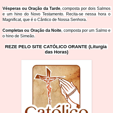
Vésperas ou Oração da Tarde
, composta por dois Salmos 
e um hino do Novo Testamento. Recita-se nessa hora o 
Magnificat, que é o Cântico de Noss
a Senhora.
Completas ou Oração da Noite
, composta por um 
Salmo e 
o hino de 
S
imeão.
REZE PELO SITE CAT
ÓLICO O
RA
NT
E (Liturgia 
das Hora
s)