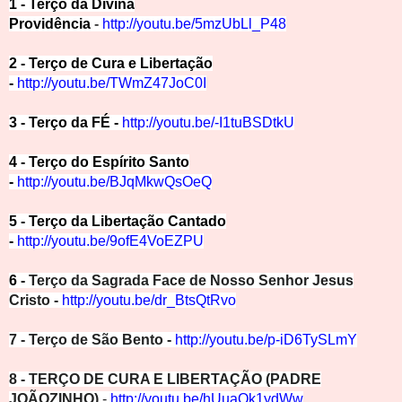
1 - Terço da Divina
Providência
-
http://youtu.be/5mzUbLl_P48
2 - Terço de Cura e Libertação
-
http://youtu.be/TWmZ47JoC0I
3 - Terço da FÉ -
http://youtu.be/-I1tuBS
DtkU
4 - Terço do Espírito Santo
-
http://youtu.be/BJqMk
wQsOeQ
5 - Terço da Libertação Cantado
-
http://youtu.be/9ofE4VoEZPU
6 -
Terço da Sagrada Face de Nosso Senhor Jesus
Cristo -
http://youtu.be/dr_BtsQtRvo
7 - Terço de São Bento -
http://youtu.be/p-iD6TySLmY
8 - TERÇO DE CURA E LIBERTAÇÃO (PADRE
JOÃOZINHO)
-
http://youtu.be/hUuaQk1ydW
w