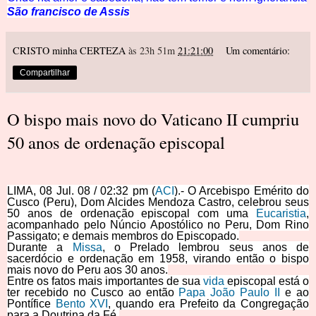
São francisco de Assis
CRISTO minha CERTEZA
às 23h 51m
21:21:00
Um comentário:
Compartilhar
O bispo mais novo do Vaticano II cumpriu
50 anos de ordenação episcopal
LIMA, 08 Jul. 08 / 02:32 pm (
ACI
).- O Arcebispo Emérito do
Cusco (Peru), Dom Alcides Mendoza Castro, celebrou seus
50 anos de ordenação episcopal com uma
Eucaristia
,
acompanhado pelo Núncio Apostólico no Peru, Dom Rino
Passigato; e demais membros do Episcopado.
Durante a
Missa
, o Prelado lembrou seus anos de
sacerdócio e ordenação em 1958, virando então o bispo
mais novo do Peru aos 30 anos.
Entre os fatos mais importantes de sua
vida
episcopal está o
ter recebido no Cusco ao então
Papa João Paulo II
e ao
Pontífice
Bento XVI
, quando era Prefeito da Congregação
para a Doutrina da Fé.