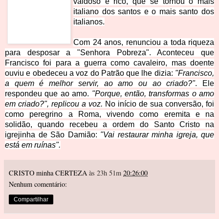
vaidoso e rico, que se tornou o mais
italiano dos santos e o mais santo dos
italianos.
Com 24 anos, renunciou a toda riqueza
para desposar a "Senhora Pobreza". Aconteceu que
Francisco foi para a guerra como cavaleiro, mas doente
ouviu e obedeceu a voz do Patrão que lhe dizia:
"Francisco,
a quem é melhor servir, ao amo ou ao criado?"
. Ele
respondeu que ao amo.
"Porque, então, transformas o amo
em criado?", replicou a voz.
No início de sua conversão, foi
como peregrino a Roma, vivendo como eremita e na
solidão, quando recebeu a ordem do Santo Cristo na
igrejinha de São Damião:
"Vai restaurar minha igreja, que
está em ruínas".
CRISTO minha CERTEZA
às 23h 51m
20:26:00
Nenhum comentário:
Compartilhar