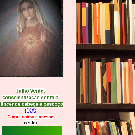
Julho Verde:
conscientização sobre o
câncer de cabeça e pescoço
(
👆👆👆
Clique acima e
a
cesse
o site)