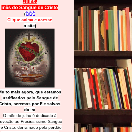
Julho,
mês do Sangue de Cristo
(
👆👆👆
Clique acima e
a
cesse
o site)
Muito mais agora, que estamos
justificados pelo Sangue de
Cri
sto, seremos por Ele salvos
da ira
O mês de julho é dedicado à
evoção ao Preciosíssimo Sangue
de Cristo, derramado pelo perdão