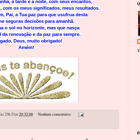
nhã, à tarde e a noite, com seus encantos,
Q
, com os meus significados, meus resultados.
, Pai, a Tua paz para que usufrua desta
me seguras decisões para amanhã.
a o sol no horizonte, mas que nasça
 da renovação e da paz para sempre.
gado, Deus, muito obrigado!
Amém!
V
às 23h 51m
20:32:00
Nenhum comentário:
P