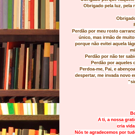
Obrigado pela luz, pela 
Obrigado
Perdão por meu rosto carranc
único, mas irmão de muitos
porque não evitei aquela lá
mi
Perdão por não ter sabi
Perdão por aqueles 
Perdoa-me, Pai, e abençoa
despertar, me invada novo e
“si
Bo
A ti, a nossa grat
cria vid
Nós te agradecemos por tudo 