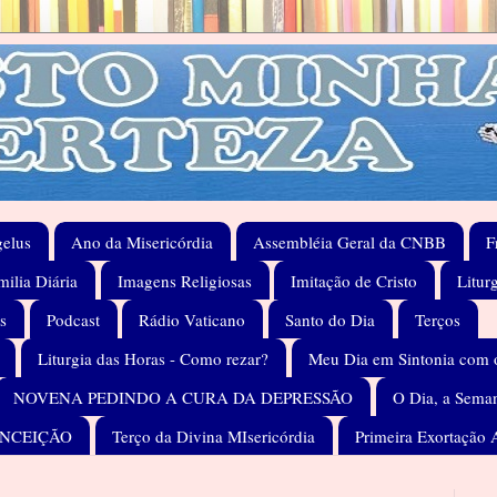
elus
Ano da Misericórdia
Assembléia Geral da CNBB
F
ilia Diária
Imagens Religiosas
Imitação de Cristo
Litur
s
Podcast
Rádio Vaticano
Santo do Dia
Terços
Liturgia das Horas - Como rezar?
Meu Dia em Sintonia com 
NOVENA PEDINDO A CURA DA DEPRESSÃO
O Dia, a Seman
ONCEIÇÃO
Terço da Divina MIsericórdia
Primeira Exortação 