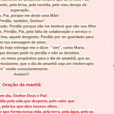
noite, pela brisa, pela comida, pelo meu desejo de
superação…
, Pai, porque me deste uma Mãe!
Perdão, também, Senhor!
udo; Perdão porque não me lembrei que não sou filho
; Perdão, Pai, pela falta de colaboração e serviço e
grima, aquele desgosto; Perdão por ter guardado para
m tua mensagem de amor;
do hoje entregar-me e dizer: “sim”, como Maria.
que deviam pedir-te perdão e não se decidem.
 os meus propósitos para o dia de amanhã, que ao
ntusiasmo; que o dia de amanhã seja um ininterrupto
m” vivido conscientemente.
Amém!!!
Oração da manhã
m-dia, Senhor Deus e Pai!
idão pela vida que desperta, pelo calor que
a, pela luz que abre nossos olhos.
que forma nossa vida, pela terra, pela água, pelo ar,