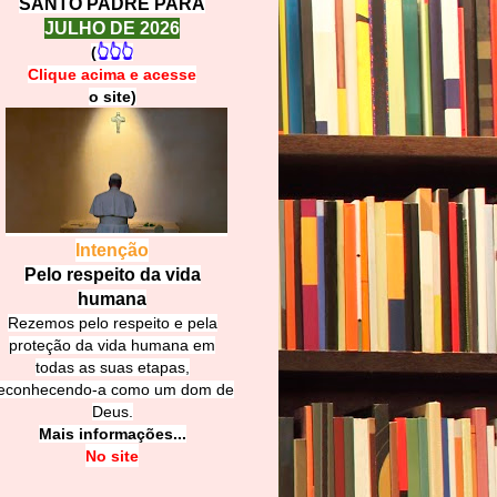
SANTO PADRE PARA
JULHO DE 2026
(
👆👆👆
Clique acima e
a
cesse
o site)
Intenção
Pelo respeito da vida
humana
Rezemos pelo respeito e pela
proteção da vida humana em
todas as suas etapas,
econhecendo-a como um dom de
Deus.
Mais informações...
No site