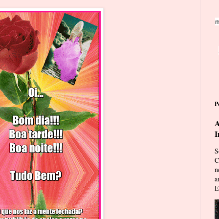
m
P
A
I
S
C
n
a
E