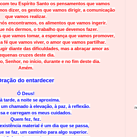
s com teu Espírito Santo os pensamentos que vamos
mos dizer, os gestos que vamos dirigir, a comunicação
que vamos realizar.
ós encontramos, os alimentos que vamos ingerir.
e nós dermos, o trabalho que devemos fazer.
s que vamos tomar, a esperança que vamos promover,
a fé que vamos viver, o amor que vamos partilhar.
ugir diante das dificuldades, mas a abraçar amor as
equenas cruzes deste dia.
, Senhor, no início, durante e no fim deste dia.
Amém.
Oração do entardecer
Ó Deus!
à tarde, a noite se aproxima.
 um chamado à elevação, à paz, à reflexão.
r
ssa e carregam os meus cuidados.
Quem fez, fez.
xistência material é um dia que se passa,
e se faz, um caminho para algo superior.