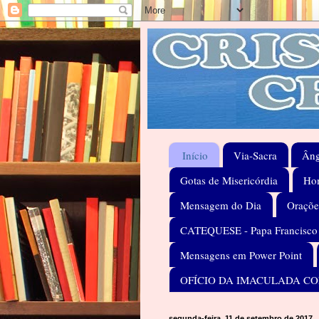
Início
Via-Sacra
Âng
Gotas de Misericórdia
Hom
Mensagem do Dia
Oraçõe
CATEQUESE - Papa Francisco
Mensagens em Power Point
OFÍCIO DA IMACULADA C
segunda-feira, 11 de setembro de 2017