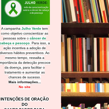
A campanha
Julho Verde
tem
como objetivo conscientizar as
pessoas sobre
o
câncer de
cabeça e pescoço
.
Para isso, a
ação incentiva a adoção de
diversos hábitos preventivos. Ao
mesmo tempo, ressalta a
importância da detecção precoce
da doença, para facilitar o
tratamento e aumentar as
chances de sucesso.
Mais informações...
No site
INTENÇÕES DE ORAÇÃO
DO