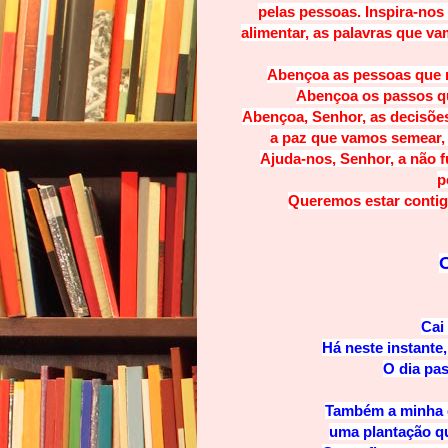
pelas pessoas. Inspira-no
alimentar, as palavras que va
Abençoa as pessoas que n
Abençoa os passos qu
Abençoa, Senhor, as decisõe
a paz que vamos semear, 
Ajuda-nos, Senhor, a não f
p
Queremos estar contigo
Cai 
Há neste instante,
O dia pa
Também a minha e
uma plantação qu