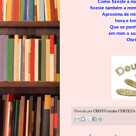
Como fizeste a ma
fizeste também a mim
Aproxima de mim
hora e to
Que se ponh
em mim o sol
Obri
Postado por
CRISTO minha CERTEZA