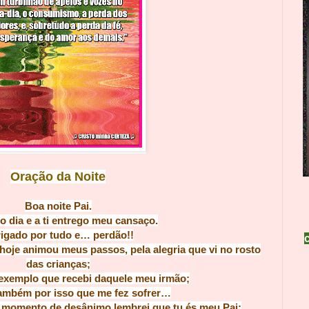
Oração da Noite
Boa noit
e Pai.
o dia e a ti entrego meu c
ansaço.
igado por tudo e…
perdão!!
hoje animou meus passos, pela alegria que vi no rosto
das crianças;
exemplo que recebi daquele meu irmão;
ambém por isso que me fez sofrer…
e momento
de desânimo lembrei que tu és meu Pai;