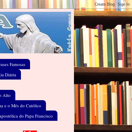
rases Famosas
gia Diária
o Alto
a e o Mês do Católico
Apostólica do Papa Francisco