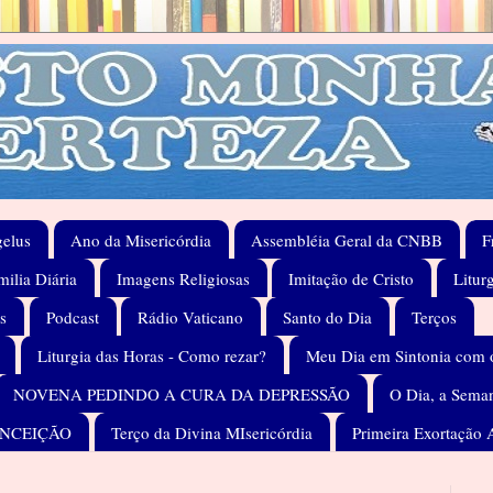
elus
Ano da Misericórdia
Assembléia Geral da CNBB
F
ilia Diária
Imagens Religiosas
Imitação de Cristo
Litur
s
Podcast
Rádio Vaticano
Santo do Dia
Terços
Liturgia das Horas - Como rezar?
Meu Dia em Sintonia com 
NOVENA PEDINDO A CURA DA DEPRESSÃO
O Dia, a Seman
ONCEIÇÃO
Terço da Divina MIsericórdia
Primeira Exortação 