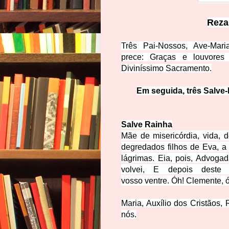
Reza
Três Pai-Nossos, Ave-Mar
pr
ece:
Graças e louvore
Diviníssimo Sacramento.
Em seguida, três Salve-
Salve Rainha
Mãe de misericórdia, vida, 
degredados filhos de Eva, 
lágrimas. Eia, pois, Advoga
volvei, E depois deste 
vosso ventre. Óh! Clemente, 
Maria, Auxílio dos Cristãos,
nós
.