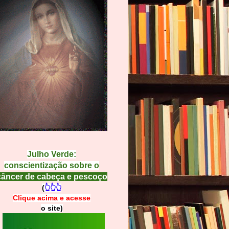
Julho Verde:
conscientização sobre o
câncer de cabeça e pescoço
(
👆👆👆
Clique acima e
a
cesse
o site)