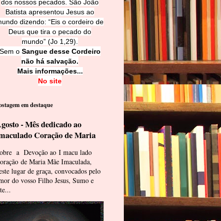
dos nossos pecados. São João
Batista apresentou Jesus ao
undo dizendo: “Eis o cordeiro de
Deus que tira o pecado do
mundo” (Jo 1,29).
Sem o
Sangue desse Cordeiro
não há salvação.
Mais informações...
No site
ostagem em destaque
gosto - Mês dedicado ao
maculado Coração de Maria
obre a Devoção ao I macu lado
oração de Maria Mãe Imaculada,
este lugar de graça, convocados pelo
mor do vosso Filho Jesus, Sumo e
te...