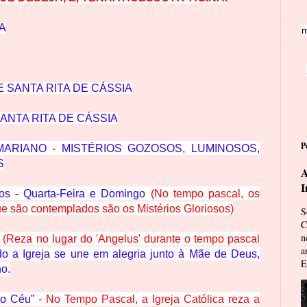
A
m
 SANTA RITA DE CÁSSIA
ANTA RITA DE CÁSSIA
P
ARIANO - MISTÉRIOS GOZOSOS, LUMINOSOS,
S
A
I
sos - Quarta-Feira e Domingo
(No tempo pascal, os
ue são contemplados são os Mistérios Gloriosos)
S
C
n
(Reza no lugar do 'Angelus' durante o tempo pascal
a
do a Igreja se une em alegria junto à Mãe de Deus,
E
ho.
do Céu”
- No Tempo Pascal, a Igreja Católica reza a