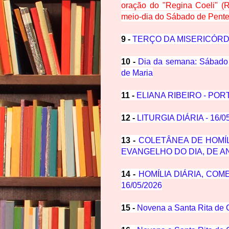
oração do "Regina Coeli" (
meio-dia do Sábado de Pente
9 -
TERÇO DA MISERICÓRD
10 -
Dia da semana: Sábado 
de Maria
11 -
ELIANA RIBEIRO - POR
12 -
LITURGIA DIÁRIA - 16/0
13 -
COLETÂNEA DE HOMÍL
EVANGELHO DO DIA, DE AN
14 -
HOMÍLIA DIÁRIA, CO
16/05/2026
15 -
Novena a Santa Rita de 