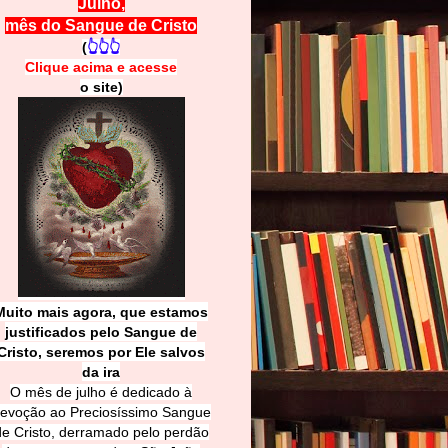
Julho,
mês do Sangue de Cristo
(
👆👆👆
Clique acima e
a
cesse
o site)
Muito mais agora, que estamos
justificados pelo Sangue de
Cri
sto, seremos por Ele salvos
da ira
O mês de julho é dedicado à
evoção ao Preciosíssimo Sangue
de Cristo, derramado pelo perdão