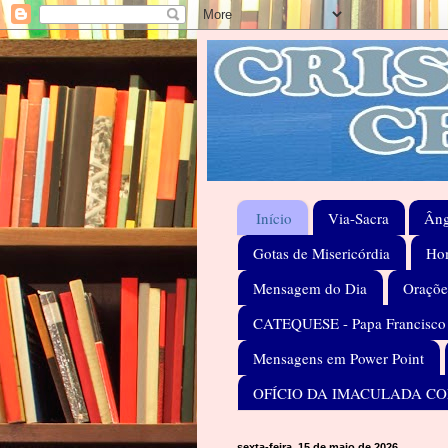
Início
Via-Sacra
Âng
Gotas de Misericórdia
Hom
Mensagem do Dia
Oraçõe
CATEQUESE - Papa Francisco
Mensagens em Power Point
OFÍCIO DA IMACULADA C
sexta-feira, 15 de maio de 2026