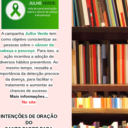
A campanha
Julho Verde
tem
como objetivo conscientizar as
pessoas sobre
o
câncer de
cabeça e pescoço
.
Para isso, a
ação incentiva a adoção de
diversos hábitos preventivos. Ao
mesmo tempo, ressalta a
importância da detecção precoce
da doença, para facilitar o
tratamento e aumentar as
chances de sucesso.
Mais informações...
No site
INTENÇÕES DE ORAÇÃO
DO