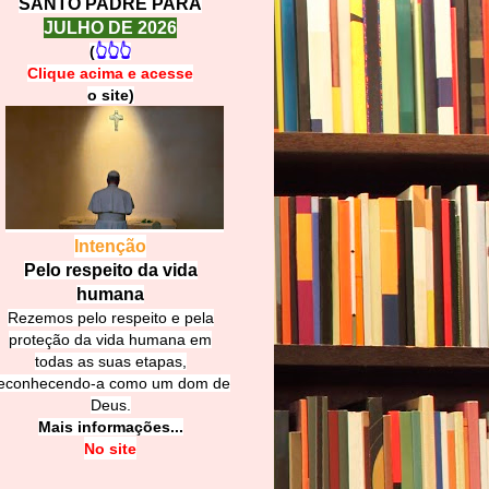
SANTO PADRE PARA
JULHO DE 2026
(
👆👆👆
Clique acima e
a
cesse
o site)
Intenção
Pelo respeito da vida
humana
Rezemos pelo respeito e pela
proteção da vida humana em
todas as suas etapas,
econhecendo-a como um dom de
Deus.
Mais informações...
No site