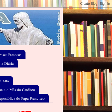
rases Famosas
gia Diária
o Alto
a e o Mês do Católico
Apostólica do Papa Francisco