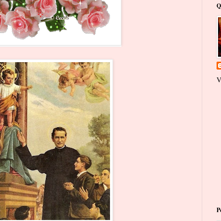
Q
V
P