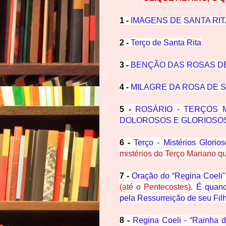
1 -
IMAGENS DE SANTA RIT
2 -
Terço de Santa Rita
3 -
BENÇÃO DAS ROSAS DE
4 -
MILAGRE DA ROSA DE S
5 -
ROSÁRIO - TERÇOS M
DOLOROSOS E GLORIOSO
6 -
Terço - Mistérios Glorio
mistérios do Terço Mariano q
7 -
Oração do “Regina Coeli"
(até o Pentecostes)
. É quan
pela Ressurreição de seu Fil
8 -
Regina Coeli - “Rainha 