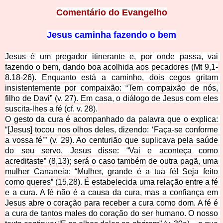
Comentário do Evangelho
Jesus caminha fazendo o bem
Jesus é um pregador itinerante e, por onde passa, vai 
fazendo o bem, dando boa acolhida aos pecadores (Mt 9,1-
8.18-26). Enquanto está a caminho, dois cegos gritam 
insistenteme
nte por compaixão: “Tem compaixão de nós, 
filho de Davi” (v. 27). Em casa, o diálogo de Jesus com eles 
suscita-lhes a fé (cf. v. 28).
O gesto da cura é acompanhado da palavra que o explica: 
“[Jesus] tocou nos olhos deles, dizendo: ‘Faça-se conforme 
a vossa fé’” (v. 29). Ao centurião que suplicava pela saúde 
do seu servo, Jesus disse: “Vai e aconteça como 
acreditaste” (8,13); será o caso também de outra pagã, uma 
mulher Cananeia: “Mulher, grande é a tua fé! Seja feito 
como queres” (15,28). É estabelecida uma relação entre a fé 
e a cura. A fé não é a causa da cura, mas a confiança em 
Jesus abre o coração para receber a cura como dom. A fé é 
a cura de tantos males do coração do ser humano. O nosso 