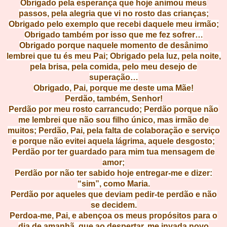
Obrigado pela esperança que hoje animou meus
passos, pela alegria que vi no rosto das crianças;
Obrigado pelo exemplo que recebi daquele meu irmão;
Obrigado também por isso que me fez sofrer…
Obrigado porque naquele momento
de desânimo
lembrei que tu és meu Pai; Obrigado pela luz, pela noite,
pela brisa, pela comida, pelo meu desejo de
superação…
Obrigado, Pai, porque me deste uma Mãe!
Perdão, também, Senhor!
Perdão por meu rosto carrancudo; Perdão porque não
me lembrei que não sou filho único, mas irmão de
muitos; Perdão, Pai, pela falta de colaboração e serviço
e porque não evitei aquela lágrima, aquele desgosto;
Perdão por ter guardado para mim tua mensagem de
amor;
Perdão por não ter sabido hoje entregar-me e dizer:
“sim”, como Maria.
Perdão por aqueles que deviam pedir-te perdão e não
se decidem.
Perdoa-me, Pai, e abençoa os meus propósitos para o
dia de amanhã, que ao despertar, me invada novo