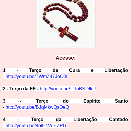
Ace
sse:
1 - Terço de Cura e Libertação
-
http://youtu.be/TWmZ47JoC0I
2 - Terço da FÉ -
http://youtu.be/-I1tuBS
DtkU
3 - Terço do Espírito Santo
-
http://youtu.be/BJqMk
wQsOeQ
4 - Terço da Libertação Cantado
-
http://youtu.be/9ofE4VoEZPU