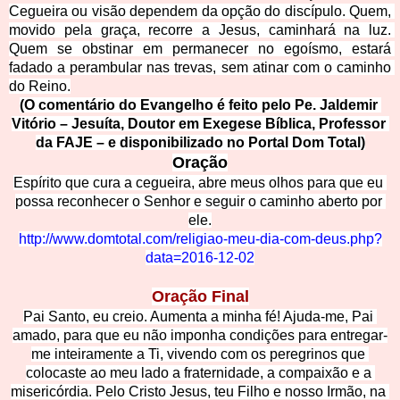
Cegueira ou visão dependem da opção do discípulo. Quem, 
movido pela graça, recorre a Jesus, caminhará na luz. 
Quem se obstinar em permanecer no egoísmo, estará 
fadado a perambular nas trevas, sem atinar co
m o caminho 
do Reino.
(O comentário do Evangelho é feito pelo Pe. Jaldemir 
Vitório – Jesuíta, Doutor em Exegese Bíblica, Professor 
da FAJE – e disponibilizado no Portal Dom Total)
Oração
Espírito que cura a cegueira, abre meus olhos para
 que eu 
possa reconhecer o Senhor e seguir o caminho aberto por 
ele.
http://www.domtotal.com/religiao-meu-dia-com-deus.php?
data=2016-12-02
Oração Final
Pai Santo, eu creio. Aumenta a minha fé! Ajuda-me, Pai 
amado, para que eu não imponha condições para entregar-
me inteiramente a Ti, vivendo com os peregrinos que 
colocaste ao meu lado a fraternidade, a compaixão e a 
misericórdia. Pelo Cristo Jesus, teu Filho e nosso Irmão, na 