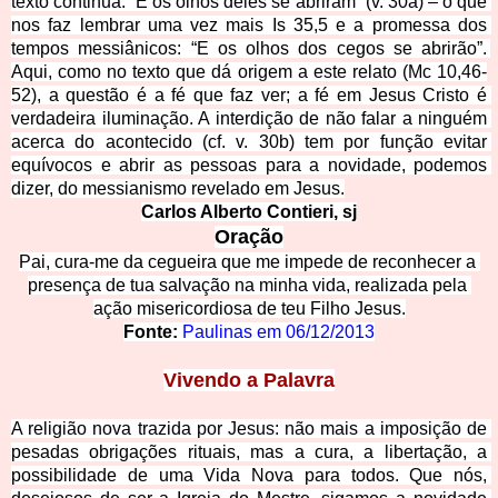
texto continua: “E os olhos deles se abriram” (v. 30a) – o que 
nos faz lembrar uma vez mais Is 35,5 e a promessa dos 
tempos messiânicos: “E os olhos dos cegos se abrirão”. 
Aqui, como no texto que dá origem a este relato (Mc 10,46-
52), a questão é a fé que faz ver; a fé em Jesus Cristo é 
verdadeira iluminação. A interdição de não falar a ninguém 
acerca do acontecido (cf. v. 30b) tem por função evitar 
equívocos e abrir as pessoas para a novidade, podem
os 
dizer, do messianismo revelado em Jesus.
Carlos Alberto Contieri, sj
Oração
Pai, cura-me da cegueira que me impede de reconhe
cer a 
presença de tua salvação na minha vida, realizada pela 
ação misericordiosa de teu Filho Jesus.
Fonte:
Paulinas em 06/12/2013
Vivendo a Palavra
A religião nova trazida por Jesus: não mais a imposição de 
pesadas obrigações rituais, mas a cura, a libertação, a 
possibilidade de uma Vida Nova para todos. Que nós, 