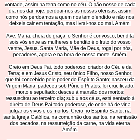
vontade, assim na terra como no céu. O pão nosso de cada
dia nos dai hoje; perdoai-nos as nossas ofensas, assim
como nós perdoamo
s a quem nos tem ofendido e não nos
deixeis cair em tentação, mas livrai-nos do mal. Amém.
Ave, Maria, cheia de graça, o Senhor é convosco
; bendita
sois vós entre as mulheres e bendito é o fruto do vosso
ventre, Jesus. Santa Maria, Mãe de Deus, rogai por nós,
pecadores, agora e na hora de nossa morte. Amém.
Creio em Deus Pai, todo poderoso, criador do Céu e da
Terra; e em Jesus Cristo, seu único Filho, nosso Senhor;
que foi concebido pelo poder do Espírito Santo; nasceu da
Virgem Maria, padeceu sob Pôncio Pilatos, foi crucificado,
morto e sepultado; desceu à mansão dos mortos;
ressuscitou ao terceiro dia; subiu aos céus, está sentado à
direita de Deus Pai todo-poderoso, de onde há de vir a
julgar os vivos e os mortos. Creio no Espirito S
anto, na
santa Igreja Católica, na comunhão dos santos, na remissão
dos pecados, na ressurreição da carne, na vida eterna
Amém.