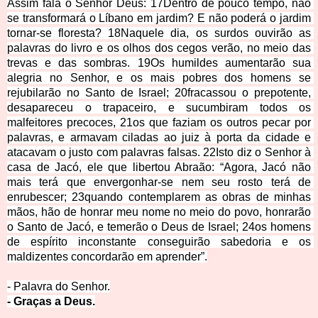
Assim fala o Senhor Deus: 17Dentro de pouco tempo, não 
se transformará o Líbano em jardim? E não poderá o jardim 
tornar-se floresta? 18Naquele dia, os surdos ouvirão as 
palavras do livro e os olhos dos cegos verão, no meio das 
trevas e das sombras. 19Os humildes aumentarão sua 
alegria no Senhor, e os mais pobres dos homens se 
rejubilarão no Santo de Israel; 20fracassou o prepotente, 
desapareceu o trapaceiro, e sucumbiram todos os 
malfeitores precoces, 21os que faziam os outros pecar por 
palavras, e armavam ciladas ao juiz à porta da cidade e 
atacavam o justo com palavras falsas. 22Isto diz o Senhor à 
casa de Jacó, ele que libertou Abraão: “Agora, Jacó não 
mais terá que envergonhar-se nem seu rosto terá de 
enrubescer; 23quando contemplarem as obras de minhas 
mãos, hão de honrar meu nome no meio do povo, honrarão 
o Santo de Jacó, e temerão o Deus 
de Israel; 24os homens 
de espírito inconstante conseguirão sabedoria e os 
maldizentes concordarão em aprender”.
- Palavra do S
enhor.
- Graças a Deus.