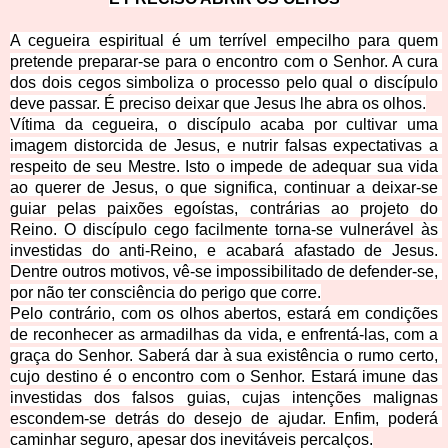
A cegueira espiritual é um terrível empecilho para quem 
pretende preparar-se para o encontro com o Senhor. A cura 
dos dois cegos simboliza o processo pelo qual o discípulo 
deve passar. É preciso deixar que Jesus lhe
 abra os olhos.
Vítima da cegueira, o discípulo acaba por cultivar uma 
imagem distorcida de Jesus, e nutrir falsas expectativas a 
respeito de seu Mestre. Isto o impede de adequar sua vida 
ao querer de Jesus, o que significa, continuar a deixar-se 
guiar pelas paixões egoístas, contrárias ao projeto do 
Reino. O discípulo cego facilmente torna-se vulnerável às 
investidas do anti-Reino, e acabará afastado de Jesus. 
Dentre outros motivos, vê-se impossibilitado de defender-se, 
por não ter consciênc
ia do perigo que corre.
Pelo contrário, com os olhos abertos, estará em condições 
de reconhecer as armadilhas da vida, e enfrentá-las, com a 
graça do Senhor. Saberá dar à sua existência o rumo certo, 
cujo destino é o encontro com o Senhor. Estará imune das 
investidas dos falsos guias, cujas intenções malignas 
escondem-se detrás do desejo de ajudar. Enfim, poderá 
caminhar seguro, apesar dos inevitá
veis percalços.