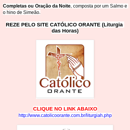
Completas ou Oração da Noite
, composta por um 
Salmo e 
o hino de 
S
imeão.
REZE PELO SITE CAT
ÓLICO O
RA
NT
E (Liturgia 
das Hora
s)
CLIQUE NO LINK ABA
IXO
http://www.catolicoorante.com.br/liturgiah
.php