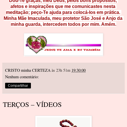
Dou-Te graças, meu Deus, pelos bons propósitos, 
afetos e inspirações que me comunicastes nesta 
meditação; peço-Te ajuda para colocá-los em prática. 
Minha Mãe Imaculada, meu protetor São José e Anjo da 
minha guarda, intercedem todos por mim. Amém.﻿
CRISTO minha CERTEZA
às 23h 51m
19:30:00
Nenhum comentário:
Compartilhar
TERÇOS – VÍDEOS