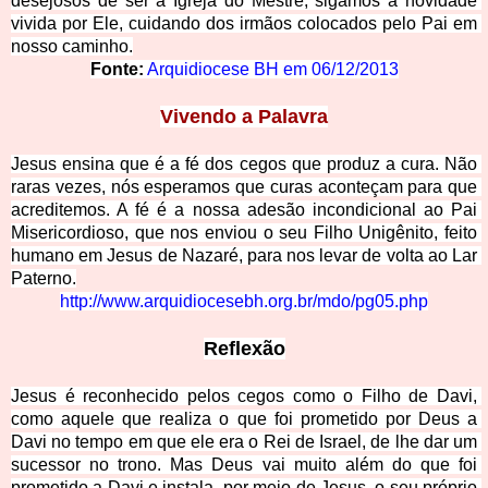
desejosos de ser a Igreja do Mestre, sigamos a novidade 
vivida por Ele, cuid
ando dos irmãos colocados pelo Pai em 
nosso caminho.
Fonte:
Arquidiocese BH em 06/12/2013
Vivendo a Palavra
Jesus ensina que é a fé dos cegos que produz a cura. Não 
raras vezes, nós esperamos que curas aconteçam para que 
acreditemos. A fé é a nossa adesão incondicional ao Pai 
Misericordioso, que nos enviou o seu Filho Unigênito, feito 
humano
 em Jesus de Nazaré, para nos levar de volta ao Lar 
Paterno.
http://www.arquidiocesebh.org.br/mdo/pg05.php
Reflexão
Jesus é reconhecido pelos cegos como o Filho de Davi, 
como aquele que realiza o que foi prometido por Deus a 
Davi no tempo em que ele era o Rei de Israel, de lhe dar um 
sucessor no trono. Mas Deus vai muito além do que foi 
prometido a Davi e instala, por meio de Jesus, o seu próprio 