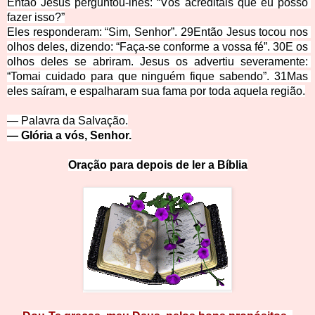
Então Jesus perguntou-lhes: “V
ós acreditais que eu posso 
fazer isso?”
Eles responderam: “Sim, Senhor”. 29Então Jesus tocou nos 
olhos deles, dizendo: “Faça-se conforme a vossa fé”. 30E os 
olhos deles se abriram. Jesus os advertiu severamente: 
“Tomai cuidado para que ninguém fique sabendo”. 31Mas 
eles saíram, e espalharam sua fama por toda aquela 
região.
— Palavra da S
alvação.
— Glória a vós, Senhor.
Oração para depois de ler a Bíblia