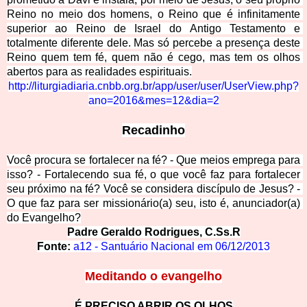
Reino no meio dos homens, o Reino que é infinitamente 
superior ao Reino de Israel do Antigo Testamento e 
totalmente diferente dele. M
as só percebe a presença deste 
Reino quem tem fé, quem não é cego, mas tem os olhos 
abertos para as realidades espirituais.
http://liturgiadiaria.cnbb.org.br/app/user/user/UserView.php?
ano=2016&mes=12&dia=2
Recadinho
Você procura se fortalecer na fé? - Que meios emprega para 
isso? - Fortalecendo sua fé, o que você faz para fortalecer 
seu próximo na fé? Você se considera discípulo de Jesus? - 
O que faz para ser missionário(a) seu, isto é, anunciador(a) 
do
 Evangelho?
Padre Geraldo Rodrigues, C.Ss.R
Fonte:
a12 - Santuário Nacional em 06/12/2013
Meditando o evangelho
É PRECISO ABRIR OS OLHOS