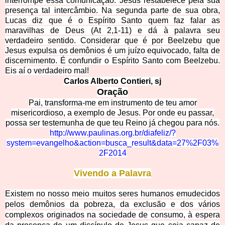
interrompe essa comunicação. Jesus restabelece pela sua
presença tal intercâmbio. Na segunda parte de sua obra,
Lucas diz que é o Espírito Santo quem faz falar as
maravilhas de Deus (At 2,1-11) e dá à palavra seu
verdadeiro sentido. Considerar que é por Beelzebu que
Jesus expulsa os demônios é um juízo equivocado, falta de
discernimento. É confundir o Espírito Santo com Beelzebu.
Eis aí o verdadeiro mal!
Carlos Alberto Con
tieri, sj
Oraç
ão
Pai, transforma-me em instrumento de teu amor
misericordioso, a exemplo de Jesus. Por onde eu passar,
possa ser testemunha de que teu Reino já chegou para nós.
http://www.paulinas.org.br/diafeliz/?
system=evangelho&action=busca_result&data=27%
2F03%
2F2014
Vivendo a Palavra
Existem no nosso meio muitos seres humanos emudecidos
pelos demônios da pobreza, da exclusão e dos vários
complexos originados na sociedade de consumo, à espera