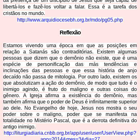
da presença de um discípulo de Jesus que seja capaz de
libertá-los e fazê-los voltar a falar. Essa é a tarefa dos
cristãos no mundo
.
http://www.arquidiocesebh.org.b
r/mdo/pg05.php
Refle
xão
Estamos vivendo uma época em que as posições em
relação a Satanás são contraditórias. Existem algumas
pessoas que dizem que o demônio não existe, que é uma
espécie de personificação das más tendências e
inclinações das pessoas e que essa história de anjo
decaído não passa de mitologia. Por outro lado, existem os
que absolutizam a ação do demônio, de modo que tudo é o
inimigo agindo, é fruto do maligno e outras coisas do
gênero. A Igreja afirma a existência do demônio, mas
também afirma que o poder de Deus é infinitamente superior
ao dele. No Evangelho de hoje, Jesus nos mostra o seu
poder sobre o maligno, poder que se manifesta na
totalidade no Mistério Pascal, que é a derrota definitiva do
antigo inimigo.
http://liturgiadiaria.cnbb.org.br/app/user/user/UserV
ie
w.php?
ano=2014&mes=3&dia=27