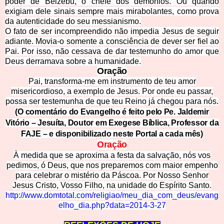
poder de Belzebu, o chefe dos demônios. Ou quando
exigiam dele sinais sempre mais mirabolantes, como prova
da autenticidade do seu m
essianismo.
O fato de ser incompreendido não impedia Jesus de seguir
adiante. Movia-o somente a consciência de dever ser fiel ao
Pai. Por isso, não cessava de dar testemunho do amor que
Deus derramava sobre a humanidade.
Oração
Pai, transforma-me em instrumento de teu amor
misericordioso, a exemplo de Jesus. Por onde eu passar,
possa ser testemunha de que teu Reino já chegou para nós.
(O comentário do Evangelho é feito pelo Pe. Jaldemir
Vitório – Jesuíta, Doutor em Exegese Bíblica, Professor da
FAJE – e disponibilizado neste Portal a cada mês)
Oração
À medida que se aproxima a festa da salvação, nós vos
pedimos, ó Deus, que nos preparemos com maior empenho
para celebrar o mistério da Páscoa. Por Nosso Senhor
Jesus Cristo, Vosso Filho, na unidade do Espírito Santo.
http://www.domtotal.com/religiao/meu_dia_com_deus/evang
elho_dia.php?data=2014-3-27