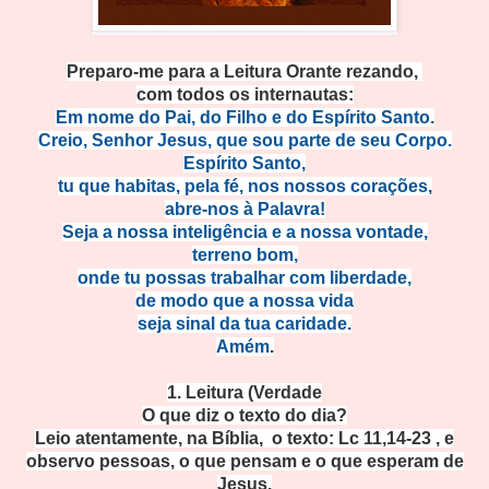
Preparo-me para a Leitura Orante rezando,
com todos os internautas:
Em nome do Pai, do Filho e do Espírito
Santo.
Creio, Senhor Jesus, que sou
parte de seu Corpo.
Espírito S
anto,
tu que habitas, pela fé, nos no
ssos corações,
abre-nos à P
alavra!
Seja a nossa inteligência e a
nossa vontade,
terre
no bom,
onde tu possas trabalhar com liberdade,
de modo que a nossa
vida
seja sinal da tua c
aridade.
A
mém
.
1. Leitura (Ve
rdade
O que diz o texto do dia?
Leio atentamente, na Bíblia, o texto: Lc 11,14-23 , e
observo pessoas, o que pensam e o que esperam de
Jesus.