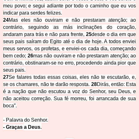
meu povo; e segui adiante por todo o caminho que eu vos
indicar para serdes felizes.
24
Mas eles não ouviram e não prestaram atenção; ao
contrário, seguindo as más inclinações do coração,
andaram para trás e não para frente,
25
desde o dia em que
seus pais saíram do Egito até o dia de hoje. A todos enviei
meus servos, os profetas, e enviei-os cada dia, começando
bem cedo;
26
mas não ouviram e não prestaram atenção; ao
contrário, obstinaram-se no erro, procedendo ainda pior que
seus pais.
27
Se falares todas essas coisas, eles não te escutarão, e,
se os chamares, não te darão resposta.
28
Dirás, então: Esta
é a nação que não escutou a voz do Senhor, seu Deus, e
não aceitou correção. Sua fé morreu, foi arrancada de sua
boca”.
- Palavra do Senhor.
- Graças
a
Deus.