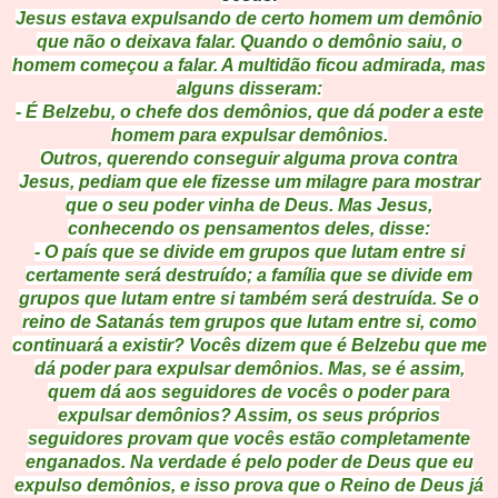
Jesus estava expulsando de certo homem um demônio
que não o deixava falar. Quando o demônio saiu, o
homem começou a falar. A multidão ficou admirada, mas
alguns disseram:
- É Belzebu, o chefe dos demônios, que dá poder a este
homem para expulsar demônios.
Outros, querendo conseguir alguma prova contra
Jesus, pediam que ele fizesse um milagre para mostrar
que o seu poder vinha de Deus. Mas Jesus,
conhecendo os pensamentos deles, disse:
- O país que se divide em grupos que lutam entre si
certamente será destruído; a família que se divide em
grupos que lutam entre si também será destruída. Se o
reino de Satanás tem grupos que lutam entre si, como
continuará a existir? Vocês dizem que é Belzebu que me
dá poder para expulsar demônios. Mas, se é assim,
quem dá aos seguidores de vocês o poder para
expulsar demônios? Assim, os seus próprios
seguidores provam que vocês estão completamente
enganados. Na verdade é pelo poder de Deus que eu
expulso demônios, e isso prova que o Reino de Deus já