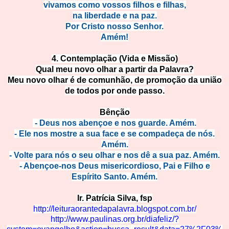
vivamos como vossos filhos e filhas,
na liberdade e na paz.
Por Cristo nosso Senhor.
Amém!
4.
Contemplação (Vida e Miss
ão)
Qual meu novo olhar a partir da Palavra?
Meu novo olhar é de comunhão, de promoção da união
de todos por onde passo.
Bênção
- Deus nos abençoe e nos guarde. Amém.
- Ele nos mostre a sua face e se compadeça de nós.
Am
ém.
- Volte para nós o seu olhar e nos dê a sua paz. Amém.
- Abençoe-nos Deus misericordioso, Pai e Fil
ho e
Espírito Santo. Amém.
Ir. Patrícia Silva, fsp
http://leituraorantedapalavra.blogspot.c
om.br/
http://www.paulinas.org.br/diafeliz/?