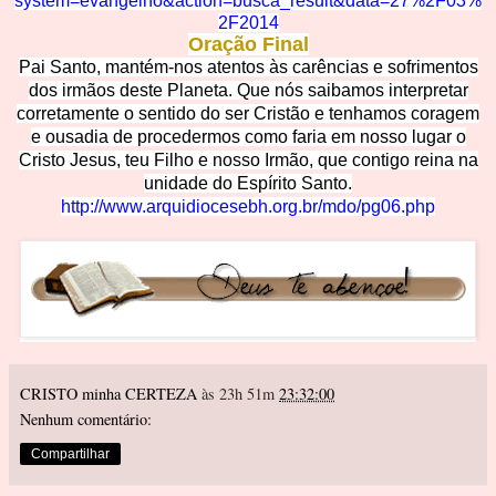
system=evangelho&action=busca_result&data=27%2F03%
2F2014
Oração Final
Pai Santo, mantém-nos atentos às carências e sofrimentos
dos irmãos deste Planeta. Que nós saibamos interpretar
corretamente o sentido do ser Cristão e tenhamos coragem
e ousadia de procedermos como faria em nosso lugar o
Cristo Jesus, teu Filho e nosso Irmão, que contigo reina na
unidade do Espírito Santo
.
http://www.arquidiocesebh.org.br/mdo/pg06.
p
hp
CRISTO minha CERTEZA
às 23h 51m
23:32:00
Nenhum comentário:
Compartilhar