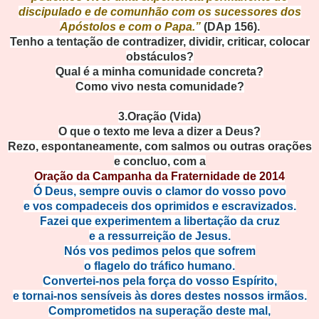
discipulado e de comunhão com os sucessores dos
Apóstolos e com o Papa.”
(DAp 156).
Tenho a tentação de contradizer, dividir, criticar, colo
car
obstáculos?
Qual é a minha comunidade concr
eta?
Como vivo nesta comunidade?
3.Oração (Vida)
O que o texto me leva a dizer a Deus?
Rezo, espontaneamente, com salmos ou outras orações
e concluo, com a
Oração da Campanha da Fraternidade de 20
14
Ó Deus, sempre ouvis o clamor do vosso p
ovo
e vos compadeceis dos oprimidos e escravizados.
Fazei que experimentem a libertação da cruz
e a ressurreição de Jesus.
Nós vos pedimos pelos que sofrem
o flagelo do tráfico humano.
Convertei-nos pela força do vosso Espírito,
e tornai-nos sensíveis às dores destes nossos irmãos.
Comprometidos na superação deste mal,