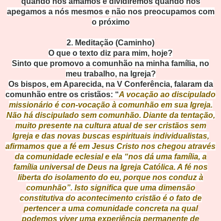
quando nos amamos e dividiremos quando nos
apegamos a nós mesmos e não nos preocupamos com
o próximo
2. Meditação (Cami
nho)
O que o texto diz para mim, hoje?
Sinto que promovo a comunhão na minha família, no
meu trabalho, na Igreja?
Os bispos, em Aparecida, na V Conferência, falaram da
comunhão entre os cristãos: “
A vocação ao discipulado
missionário é con-vocação à comunhão em sua Igreja.
Não há discipulado sem comunhão. Diante da tentação,
muito presente na cultura atual de ser cristãos sem
Igreja e das novas buscas espirituais individualistas,
afirmamos que a fé em Jesus Cristo nos chegou através
da comunidade eclesial e ela “nos dá uma família, a
família universal de Deus na Igreja Católica. A fé nos
liberta do isolamento do eu, porque nos conduz à
comunhão”. Isto significa que uma dimensão
constitutiva do acontecimento cristão é o fato de
pertencer a uma comunidade concreta na qual
podemos viver uma experiência permanente de