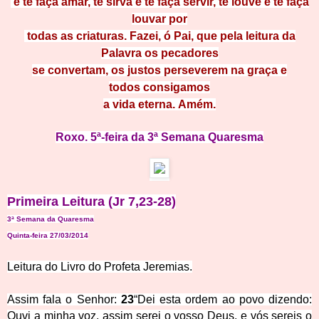
e te faça amar, te sirva e te faça servir, te louve e te faça
lou
var por
todas as criaturas. Fazei, ó Pai, que pela leitura da
Palavra os peca
dores
se convertam, os justos perseverem na g
raça e
todos consigamos
a vida eterna. Amém.
Roxo. 5ª-feira da 3ª Semana Q
uare
sma
Primeira Leit
ura (Jr 7,23-28)
3ª Semana da Quaresma
Quinta-feira 27/03/2014
Leitura do Livro do Profeta Jeremias.
Assim fala o Senhor:
23
“Dei esta ordem ao povo dizendo:
Ouvi a minha voz, assim serei o vosso Deus, e vós sereis o