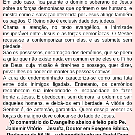
Em todo caso, fica patente o domínio soberano de Jesus
sobre as forças demoníacas que oprimem o ser humano, e
mostra como a salvação oferecida por Jesus atinge também
os pagãos. O Reino não é exclusividade dos judeus.
Chama a atenção, no texto evangélico, a inimizade
insuperável entre Jesus e as forças demoníacas. O Mestre
recusa-se a contemporizar com elas, e as submete sem
piedade.
São os possessos, encarnação dos demônios, que se põem
a gritar que não existe nada em comum entre eles e o Filho
de Deus, cuja missão é tirar-lhes o sossego, quer dizer,
privar-lhes do poder de manter as pessoas cativas.
A cura do endemoninhado caracteriza-se como uma luta
entre dois inimigos figadais. Entretanto, os demônios
reconhecem sua inferioridade e incapacidade de fazer
frente a Jesus. E obedecem, sem demora, a ordem de sair
daqueles homens, e deixá-los em liberdade. A vitória do
Senhor é, de antemão, garantida. Quem deseja vencer as
forças do maligno deve colocar-se do lado de Jesus.
(O comentário do Evangelho abaixo é feito pelo Pe.
Jaldemir Vitório – Jesuíta, Doutor em Exegese Bíblica,
Professor da FAJE – e disponibilizado no Portal Dom