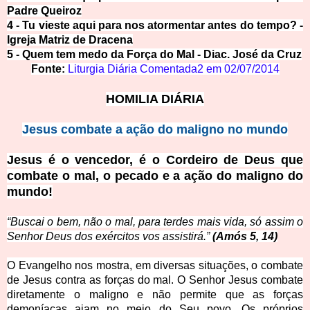
Padre Queiroz
4 -
Tu vieste aqui para nos atormentar antes do tempo? -
Igreja Matriz de Dracena
5 -
Quem tem medo da Força do Mal - Diac. José da Cruz
Fonte:
Liturgia Diária Comentada2 em
02/07/2014
HOMILIA DIÁ
RIA
Jesus combate a ação do mali
gno no
mundo
Jesus é o vencedor, é o Cordeiro de Deus que
combate o mal, o peca
do e a ação do maligno do
mundo!
“Buscai o bem, não o mal, para terdes mais vida, só assim o
Senhor Deus dos exércitos vos assistirá.”
(Amós 5, 14)
O Evangelho nos m
ostra, em diversas situações, o combate
de Jesus contra as forças do mal. O Senhor Jesus combate
diretamente o maligno e não permite que as forças
demoníacas ajam no meio do Seu povo. Os próprios