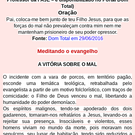
Total)
Oração
Pai, coloca-me bem junto de teu Filho Jesus, para que as
forças do mal não prevaleçam contra mim nem me
mantenham prisioneiro de seu poder opressor.
Fonte:
Dom Total em
29/06/2016
Meditando o evangelho
A VITÓRIA SOBRE O M
AL
O incidente com a vara de
porcos, em território pagão,
esconde uma temática teológica, retrabalhada pelo
evangelista a partir de um motivo folclorístico, com traços de
comicidade: o Filho de Deus venceu o mal, libertando a
humanidade do poder demoníaco.
Os espíritos malignos, tendo-se apoderado dos dois
gadarenos, tornaram-nos refratários a Jesus, levando-os a
rejeitar sua presença. Insociáveis e violentos, esses
homens viviam no mundo da morte, pois moravam nos
sepulcros, seu lugar de habitação, tendo sido reduzidos a