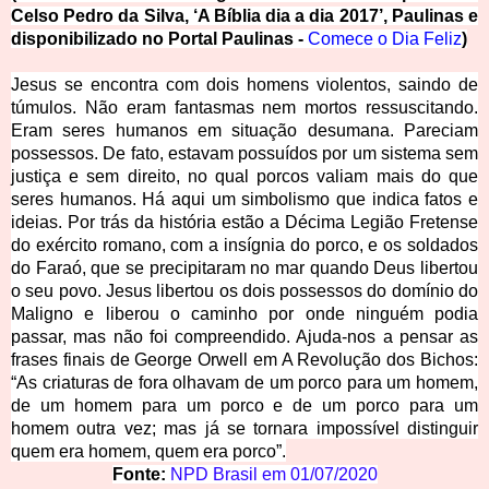
Celso Pedro da Silva, ‘A Bíblia dia a dia 2017’, Paulinas e
disponibilizado no Portal Paulinas -
Comece o Dia Feliz
)
Jesus se encontra com dois homens violentos, saindo de
túmulos. Não eram fantasmas nem mortos ressuscitando.
Eram seres humanos em situação desumana. Pareciam
possessos. De fato, estavam possuídos por um sistema sem
justiça e sem direito, no qual porcos valiam mais do que
seres humanos. Há aqui um simbolismo que indica fatos e
ideias. Por trás da história estão a Décima Legião Fretense
do exército romano, com a insígnia do porco, e os soldados
do Faraó, que
se precipitaram no mar quando Deus libertou
o seu povo. Jesus libertou os dois possessos do domínio do
Maligno e liberou o caminho por onde ninguém podia
passar, mas não foi compreendido. Ajuda-nos a pensar as
frases finais de George Orwell em A Revolução dos Bichos:
“As criaturas de fora olhavam de um porco para um homem,
de um homem para um porco e de um porco para um
homem outra vez; mas já se tornara impossível distinguir
quem era homem, quem era porco”.
Fonte:
NPD Brasil em 
01/07/2020