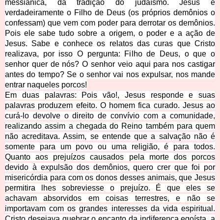
messiânica, da tradição do judaísmo. Jesus é
verdadeiramente o Filho de Deus (os próprios demônios o
confessam) que vem com poder para derrotar os demônios.
Pois ele sabe tudo sobre a
origem, o poder e a ação de
Jesus. Sabe e conhece os relatos das curas que Cristo
realizava, por isso O pergunta: Filho de Deus, o que o
senhor quer de nós? O senhor veio aqui para nos castigar
antes do tempo? Se o senhor vai nos expulsar, nos mande
entrar naqueles porcos!
Em duas palavras: Pois vão!, Jesus responde e suas
palavras produzem efeito. O homem fica curado. Jesus ao
curá-lo devolve o direito de convívio com a comunidade,
realizando assim a chegada do Reino também para quem
não acreditava. Assim, se entende que a salvação não é
somente para um povo ou uma religião, é para todos.
Quanto aos prejuízos causados pela morte dos porcos
devido à expulsão dos demônios, quero crer que foi por
misericórdia para com os donos desses animais, que Jesus
permitira lhes sobreviesse o prejuízo. É que eles se
achavam absorvidos em coisas terrestres, e não se
importavam com os grandes interesses da vida espiritual.
Cristo desejava quebrar o encanto da indiferença egoísta, a