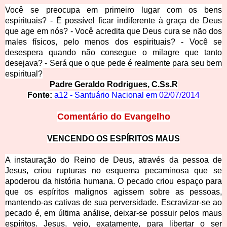
Você se preocupa em primeiro lugar com os bens
espirituais? - É possível ficar indiferente à graça de Deus
que age em nós? - Você acredita que Deus cura se não dos
males físicos, pelo menos dos espirituais? - Você se
desespera quand
o não consegue o milagre que tanto
desejava? - Será que o que pede é realmente para seu bem
espiritual?
Padre Geraldo Rodrigues, C.Ss.R
Fonte:
a12 - Santuário Nacional em
02/07/2014
Comentário do Evangelho
VENCENDO OS ESPÍRITOS MAUS
A instauração do Reino de Deus, através da pessoa de
Jesus, criou rupturas no esquema pecaminosa que se
apoderou da história humana. O pecado criou espaço para
que os espíritos malignos agissem sobre as pessoas,
mantendo-as cativas de sua perversidade. Escravizar-se ao
pecado é, em última análise, deixar-se possuir pelos maus
espíritos. Jesus, v
eio, exatamente, para libertar o ser