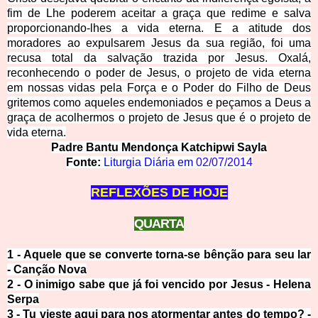
fim de Lhe poderem aceitar a graça que redime e salva
proporcionando-lhes a vida eterna. E a atitude dos
moradores ao expulsarem Jesus da sua região, foi uma
recusa total da salvação trazida por Jesus. Oxalá,
reconhecendo o poder de Jesus, o projeto de vida eterna
em nossas vidas pela For
ça e o Poder do Filho de Deus
gritemos como aqueles endemoniados e peçamos a Deus a
graça de acolhermos o projeto de Jesus que é o projeto de
vida eterna.
Padre Bantu Mendonça Katchipwi Sa
yla
Fonte:
Liturgia Diária em
02/07/2014
REFLEXÕES DE HOJE
QUARTA
1 -
Aquele que se converte torna-se bênção para seu lar
- Canção Nova
2 -
O inimigo sabe que já foi vencido por Jesus - Helena
Serpa
3 -
Tu vieste aqui para nos atormentar antes do tempo? -