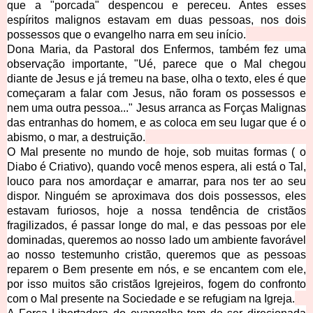
que a "porcada" despencou e pereceu. Antes esses
espíritos malig
nos estavam em duas pessoas, nos dois
possessos que o evangelho narra em seu início.
Dona Maria, da Pastoral dos Enfermos, também fez uma
observação importante, "Ué, parece que o Mal chegou
diante de Jesus e já tremeu na base, olha o texto, eles é que
começaram a falar com Jesus, não foram os possessos e
nem uma outra pessoa..." Jesus arranca as Forças Malignas
das entranhas do homem, e as coloca em seu lugar que é o
abismo, o m
ar, a destruição.
O Mal presente no mundo de hoje, sob muitas formas ( o
Diabo é Criativo), quando você menos espera, ali está o Tal,
louco para nos amordaçar e amarrar, para nos ter ao seu
dispor. Ninguém se aproximava dos dois possessos, eles
estavam furiosos, hoje a nossa tendência de cristãos
fragilizados, é passar longe do mal, e das pessoas por ele
dominadas, queremos ao nosso lado um ambiente favorável
ao nosso testemunho cristão, queremos que as pessoas
reparem o Bem presente em
nós, e se encantem com ele,
por isso muitos são cristãos Igrejeiros, fogem do confronto
com o Mal presente na Sociedade e se refugiam na Igreja.