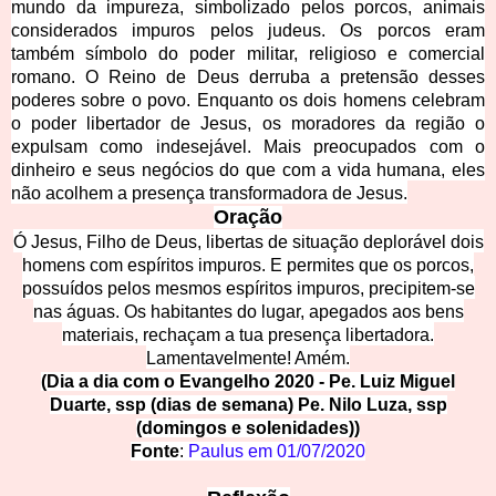
mundo da impureza, simbolizado pelos porcos, animais
considerados impuros pelos judeus. Os porcos eram
também símbolo do poder militar, religioso e comercial
romano. O Reino de Deus derruba a pretensão desses
poderes sobre o
povo. Enquanto os dois homens celebram
o poder libertador de Jesus, os moradores da região o
expulsam como indesejável. Mais preocupados com o
dinheiro e seus negócios do que com a vida humana, eles
não acolhem a presença transformadora de Jesus.
O
ração
Ó Jesus, Filho de Deus, libertas de situação deplorável dois
homens com espíritos impuros. E permites que os porcos,
possuídos pelos mesmos espíritos impuros, precipitem-se
nas águas. Os habitantes do lugar, apegados aos be
ns
materiais, rechaçam a tua presença libertadora.
Lamentavelmente! Amém.
(Dia a dia com o Evangelho 2020 - Pe. Luiz Miguel
Duarte, ssp (dias de se
mana) Pe. Nilo Luza, ssp
(domingos e solenidades))
Fonte
:
Paulus em 
01/07/2020