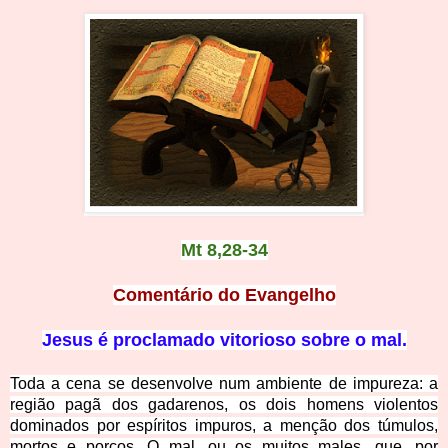
Mt 8,28-34
Comentário do Evange
lho
Jesus é proclamado vitorioso so
bre o mal.
Toda a cena se desenvolve num ambiente de impureza: a
região pagã dos gadarenos, os dois homens violentos
dominados por espírit
os impuros, a menção dos túmulos,
mortos e porcos. O mal, ou os muitos males, que, por