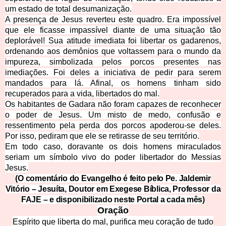
um estado de total desumanização.
A presença de Jesus reverteu este quadro. Era impossível
que ele ficasse impassível diante de uma situação tão
deplorável! Sua atitude imediata foi libertar os gadarenos,
ordenando aos demônios que voltassem para o mundo da
impureza, simbolizada pelos porcos presentes nas
imediações. Foi deles a iniciativa de pedir para serem
mandados para lá. Afinal, os homens tinham sido
recuperados para a vida, libertados do mal.
Os habitantes de Gadara não foram capazes de reconhecer
o poder de Jesus. Um misto de medo, confusão e
ressentimento pela perda dos porcos apoderou-se deles.
Por isso, pediram que ele se retirasse de seu território.
Em todo caso, doravante os dois homens miraculados
seriam um sí
mbolo vivo do poder libertador do Messias
Jesus.
(O comentário do Evangelho é feito pelo Pe. Jaldemir
Vitório – Jesuíta, Doutor em Exegese Bíblica, Professor da
FAJE – e dis
ponibilizado neste Portal a cada mês)
Oraç
ão
Espírito que liberta do mal, purifica meu coração de tudo