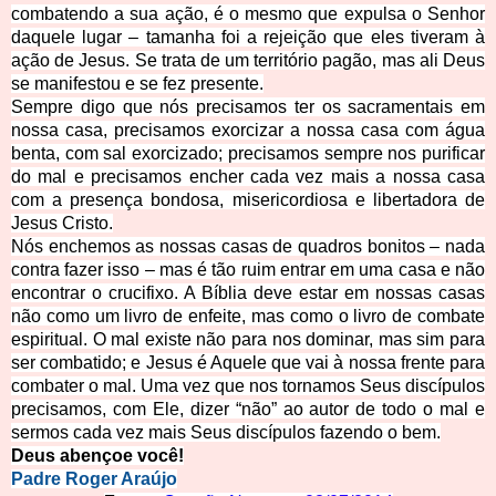
combatendo a sua ação, é o mesmo que expulsa o Senhor
daquele lugar – tamanha foi a rejeição que eles tiveram à
ação de Jesus. Se trata de um território pagão, mas ali Deus
se manifestou e se fez presente.
Sempre digo que nós precisamos ter os sacramentais em
nossa casa, precisamos exorcizar a nossa casa com água
benta, com sal exorcizado; precisamos sempre nos purificar
do mal e precisamos encher cada vez mais a nossa casa
com a presença bondosa, misericordiosa e libertadora de
Jesus Cristo.
Nós enchemos as nossas casas de quadros bonitos – nada
contra fazer isso – mas é tão ruim entrar em uma casa e não
encontrar o crucifixo. A Bíblia deve estar em nossas casas
não como um livro de enfeite, mas como o livro de combate
espiritual. O mal existe não para nos dominar, mas sim para
ser combatido; e Jesus é Aquele que vai à nossa frente para
combater o mal. Uma vez que nos tornamos
Seus discípulos
precisamos, com Ele, dizer “não” ao autor de todo o mal e
sermos cada vez mais Seus discípulos fazendo o bem.
Deus abençoe v
ocê!
Padre Roger Ar
aújo