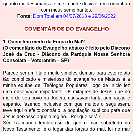
quanto me de
sumaniza e me impede de viver em comunhão
com meus semelhantes.
Fonte:
Dom Total em
04/07/2018
e
29/06/2022
COMENTÁ
RIOS DO EVANGELHO
1. Quem tem medo da Força d
o Mal?
(O comentário do Evangelho abaixo é feito pelo Diácono
José da Cruz - Diácono da Paróqu
ia Nossa Senhora
Consolata – Votorantim – SP)
Parece ser um título muito simples demais para este relato
tão complicado e misterioso do evangelho de Mateus e a
minha equipe de "Teólogos Populares" logo de início fez
uma observação importante. Os milagres de Jesus, que no
meio do seu povo na Judéia, causavam tanta admiração e
espanto, fazendo inclusive com que muitos o seguissem,
teve aqu
i o efeito contrário, a população suplicou para que
Jesus deixasse aquela região... Por que será?
Sêo Raimundo lembrou-se de que o mar, sobretudo no
Novo Testamento, é o lugar das forças do mal, foi no mar