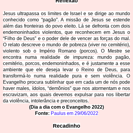
Refle
xão
Jesus ultrapassa os limites de Israel e se dirige ao mundo
conhecido como “pagão”. A missão de Jesus se estende
além das fronteiras do povo eleito. Lá se defronta com dois
endemoninhados violentos, que reconhecem em Jesus o
“Filho de Deus” e o poder dele de vencer as forças do mal.
O relato descreve o mundo de pobreza (viver no cemitério),
violento sob o Império Romano (porcos). O Mestre se
encontra numa realidade de impureza: mundo pagão,
cemitério, porcos, endemoninhados, e é just
amente a esse
ambiente que ele deseja levar o Reino de Deus, para
transformá-lo numa realidade pura e sem violência. O
Evangelho procura sublinhar que em cada um de nós pode
haver males, ídolos, “demônios” que nos atormentam e nos
escravizam, aos quais devemos expulsar para nos libertar
da violência, intolerância e preconceitos.
(Dia a dia com o Evang
elho 2022)
Fonte
:
Paulus em 
29/06/2022
Recadinho