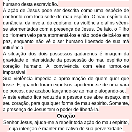
humano desta escravidão.
A ação de Jesus pode ser descrita como uma espécie de
confronto com toda sorte de mau espírito. O mau espírito da
ganância, da inveja, do egoísmo, da violência e afins vêem-
se ator
mentados com a presença de Jesus. De fato, o Filho
do Homem veio para atormentá-los e não pode deixá-los em
paz, enquanto não vê o ser humano libertado de sua má
influência.
A situação dos dois possessos gadarenos é imagem da
gravidade e intensidade da possessão do mau espírito no
coração humano. A convivência com
eles tornou-se
impossível.
Sua violência impedia a aproximação de quem quer que
fosse. E, quando foram expulsos, apoderou-se de uma vara
de porcos, que acabou lançando-se ao mar e af
ogando-se.
A este estado fica reduzida a pessoa que ab
re espaço, em
seu coração, para qualquer forma de mau espírito. Somente,
a presença de Jesus tem o poder de libertá-la.
Oração
Senhor Jesus, ajuda-me a repelir toda ação do mau espírito,
cuja intenção é manter-me cativo de sua perversidade.