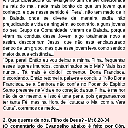
A Força Libertadora do evangelho tem de ser direcionada
na raiz do mal, nada mais bonito do que um jovem que
conheço, e que nesse sentido é "Fera", não tem medo de ir
a Balada onde se diverte de maneira sadia não
prejudicando a vida de ninguém, ao contrário, alguns jovens
do seu Grupo da Comunidade,
vieram da Balada, porque
viram na conduta desse Jovem, algo totalmente novo e
assim, descobriram Jesus, que não está enclausurado
dentro de um grupo, mas que esse jovem leva como sentido
maior da sua existência...
"Opa, peraí! Então eu vou deixar a minha Filha, frequentar
esses lugares imundos, contaminados pelo Mal? Mais isso
nunca... Tá mais é doido!" comentou Dona Francisca,
discordando. Então retomei a palavra e concluiu "Não Dona
Francisca, se a Senhora não confia no Poder do Espírito
Santo presente na Vida e no coração da sua Filha, é melhor
não deixar mesmo, e isso é uma pena, pois
garganteamos
ter tanta Fé, mas na Hora de "cutucar o Mal com a Vara
Curta", corremos de medo...
2. Que queres de nós, Filho de Deus?
- Mt 8,28-34
(O comentário do Evangelho abaixo é feito por Côn.