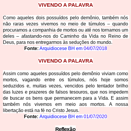
VIVENDO A PALAVRA
Como aqueles dois possuídos pelo demônio, também nós 
não raras vezes vivemos no meio de túmulos – quando 
procuramos a companhia de mortos ou até nos tornamos um 
deles – afastando-nos do Caminho da Vida no Reino
 de 
Deus, para nos entregarmos às seduções do mundo.
Fonte:
Arquidiocese BH em
04/07/2018
VIV
ENDO A PALAVRA
Assim como aqueles possuídos pelo demônio viviam como
mortos, vagando entre os túmulos, nós hoje somos
seduzidos e, muitas vezes, vencidos p
elo tentador brilho
das luzes e prazeres de falsos tesouros, que nos impedem
de b
uscar os bens que permanecem para a Vida. E assim
também nós vivemos em meio aos mortos. A nossa
libertação está na fé no Cristo Jesus.
Fonte:
Arquidiocese BH em
01/07/2020
Refle
xão