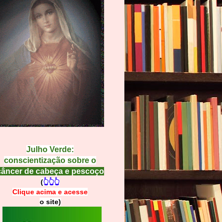
Julho Verde:
conscientização sobre o
câncer de cabeça e pescoço
(
👆👆👆
Clique acima e
a
cesse
o site)