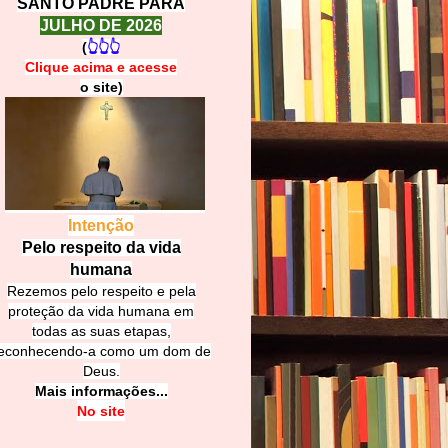
SANTO PADRE PARA
JULHO DE 2026
(
👆👆👆
Clique acima e
a
cesse
o site)
Intenção
Pelo respeito da vida
humana
Rezemos pelo respeito e pela
proteção da vida humana em
todas as suas etapas,
econhecendo-a como um dom de
Deus.
Mais informações...
No site