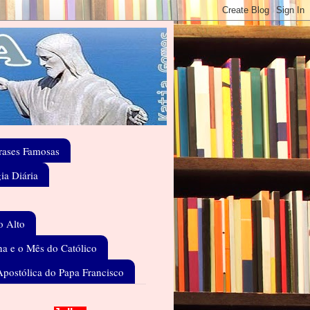
rases Famosas
gia Diária
o Alto
a e o Mês do Católico
Apostólica do Papa Francisco