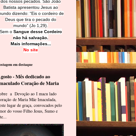
dos nossos pecados. São João
Batista apresentou Jesus ao
undo dizendo: “Eis o cordeiro de
Deus que tira o pecado do
mundo” (Jo 1,29).
Sem o
Sangue desse Cordeiro
não há salvação.
Mais informações...
No site
ostagem em destaque
gosto - Mês dedicado ao
maculado Coração de Maria
obre a Devoção ao I macu lado
oração de Maria Mãe Imaculada,
este lugar de graça, convocados pelo
mor do vosso Filho Jesus, Sumo e
te...