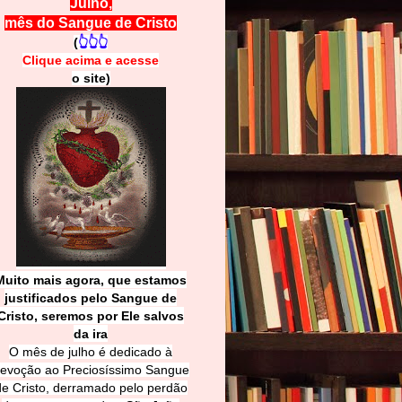
Julho,
mês do Sangue de Cristo
(
👆👆👆
Clique acima e
a
cesse
o site)
Muito mais agora, que estamos
justificados pelo Sangue de
Cri
sto, seremos por Ele salvos
da ira
O mês de julho é dedicado à
evoção ao Preciosíssimo Sangue
de Cristo, derramado pelo perdão