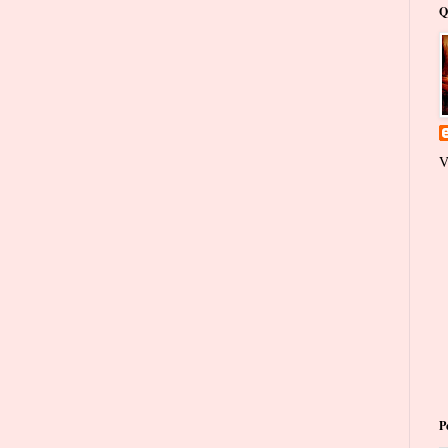
Q
V
P