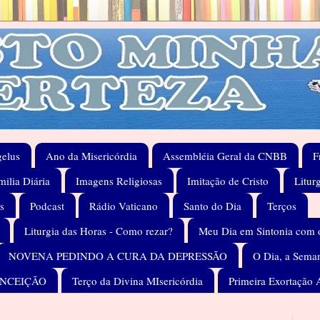
elus
Ano da Misericórdia
Assembléia Geral da CNBB
F
ilia Diária
Imagens Religiosas
Imitação de Cristo
Litur
s
Podcast
Rádio Vaticano
Santo do Dia
Terços
Liturgia das Horas - Como rezar?
Meu Dia em Sintonia com 
NOVENA PEDINDO A CURA DA DEPRESSÃO
O Dia, a Seman
ONCEIÇÃO
Terço da Divina MIsericórdia
Primeira Exortação 