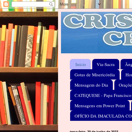
Início
Via-Sacra
Âng
Gotas de Misericórdia
Hom
Mensagem do Dia
Oraçõe
CATEQUESE - Papa Francisco
Mensagens em Power Point
OFÍCIO DA IMACULADA C
terça-feira, 20 de junho de 2023