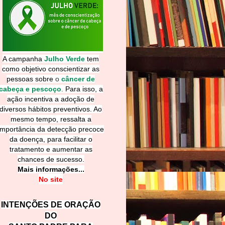
A campanha
Julho Verde
tem
como objetivo conscientizar as
pessoas sobre
o
câncer de
cabeça e pescoço
.
Para isso, a
ação incentiva a adoção de
diversos hábitos preventivos. Ao
mesmo tempo, ressalta a
importância da detecção precoce
da doença, para facilitar o
tratamento e aumentar as
chances de sucesso.
Mais informações...
No site
INTENÇÕES DE ORAÇÃO
DO