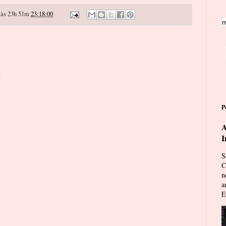
às 23h 51m
23:18:00
m
o
P
A
I
S
C
n
a
E