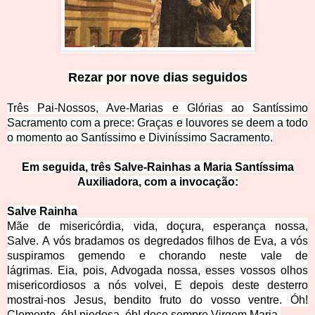
Rezar por nove dias seguidos
Três Pai-Nossos, Ave-Marias e Glórias ao Santíssimo
Sacramento com a pr
ece:
Graças e louvores se deem a todo
o momento ao Santíssimo e Diviníssimo Sacramento.
Em seguida, três Salve-Rainhas a Maria Santíssima
Auxiliadora, com a invocação:
Salve Rainha
Mãe de misericórdia, vida, doçura, esperança nossa,
Salve. A vós bradamos os degredados filhos de Eva, a vós
suspiramos gemendo e chorando neste vale de
lágrimas. Eia, pois, Advogada nossa, esses vossos olhos
misericordiosos a nós volvei, E depois deste desterro
mostrai-nos Jesus, bendito fruto do vosso ventre. Óh!
Clemente, óh! piedosa, óh! doce sempre Virgem Maria.