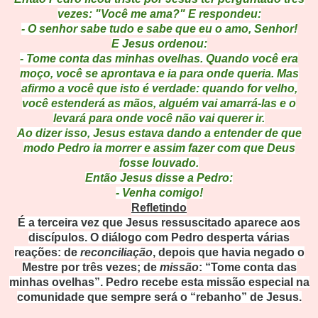
vezes: "Você me ama?" E respondeu:
- O senhor sabe tudo e sabe que eu o amo, Senhor!
E Jesus ordenou:
- Tome conta das minhas ovelhas. Quando você era
moço, você se aprontava e ia para onde queria. Mas
afirmo a você que isto é verdade: quando for velho,
você estenderá as mãos, alguém vai amarrá-las e o
levará para onde você não vai querer ir.
Ao dizer isso, Jesus estava dando a entender de que
modo Pedro ia morrer e assim fazer com que Deus
fosse louvado.
Então Jesus disse a Pedro:
- Venha comigo!
Refletindo
É a terceira vez que Jesus ressuscitado aparece aos
discípulos. O diálogo com Pedro desperta várias
reações: de
reconciliação
, depois que havia negado o
Mestre por três vezes; de
missão
: “Tome conta das
minhas ovelhas”. Pedro recebe esta missão especial na
comunidade que sempre será o “rebanho” de Jesus.