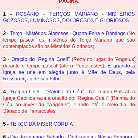
PÁGINA.
1 -
ROSÁRIO - TERÇOS MARIANO - MISTÉRIOS
GOZOSOS, LUMINOSOS, DOLOROSOS E GLORIOSOS
2 -
Terço - Mistérios Gloriosos - Quarta-Feira e Domingo
(No
tempo pascal, os mistérios do Terço Mariano que são
contemplados são os Mistérios Gloriosos)
3 -
Oração do “Regina Coeli"
(Reza no lugar do 'Angelus'
durante o tempo pascal (até o Pentecostes)
. É quando a
Igreja se une em alegria junto à Mãe de Deus, pela
Ressurreição de seu Filho.
4 -
Regina Coeli - “Rainha do Céu” -
No Tempo Pascal, a
Igreja Católica reza a oração do "Regina Coeli" (Rainha do
Céu ao invés do "Angelus") e indo até o meio-dia do
Sábado de Pentecostes.
5 -
TERÇO DA MISERICÓRDIA
6 -
Dia da semana: Sábado - Dedicado a - Nossa Senhora -