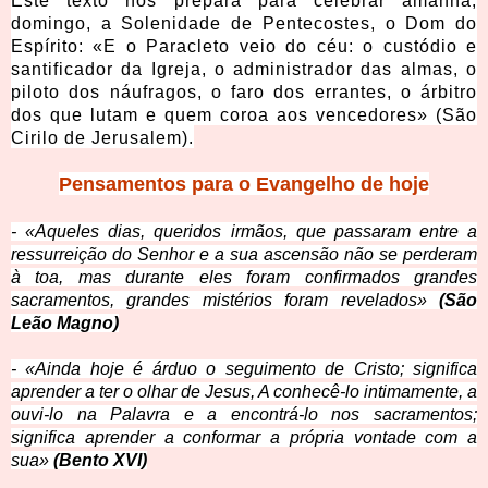
Este texto nos prepara para celebrar amanhã,
domingo, a Solenidade de Pentecostes, o Dom do
Espírito: «E o Paracleto veio do céu: o custódio e
santificador da Igreja, o administrador das almas, o
piloto dos náufragos, o faro dos errantes, o árbitro
dos que lutam e quem coroa aos vencedores» (São
Cirilo de Jerusalem).
Pensamentos para o Evangelho de hoje
- «Aqueles dias, queridos irmãos, que passaram entre a
ressurreição do Senhor e a sua ascensão não se perderam
à toa, mas durante eles foram confirmados grandes
sacramentos, grandes mistérios foram revelados»
(São
Leão Magno)
- «Ainda hoje é árduo o seguimento de Cristo; significa
aprender a ter o olhar de Jesus, A conhecê-lo intimamente, a
ouvi-lo na Palavra e a encontrá-lo nos sacramentos;
significa aprender a conformar a própria vontade com a
sua»
(Bento XVI)