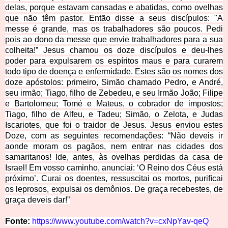
delas, porque estavam cansadas e abatidas, como ovelhas
que não têm pastor. Então disse a seus discípulos: "A
messe é grande, mas os trabalhadores são poucos. Pedi
pois ao dono da messe que envie trabalhadores para a sua
colheita!” Jesus chamou os doze discípulos e deu-lhes
poder para expulsarem os espíritos maus e para curarem
todo tipo de doença e enfermidade. Estes são os nomes dos
doze apóstolos: primeiro, Simão chamado Pedro, e André,
seu irmão; Tiago, ﬁlho de Zebedeu, e seu Irmão João; Filipe
e Bartolomeu; Tomé e Mateus, o cobrador de impostos;
Tiago, ﬁlho d
e Alfeu, e Tadeu; Simão, o Zelota, e Judas
Iscariotes, que foi o traidor de Jesus. Jesus enviou estes
Doze, com as seguintes recomendações: “Não deveis ir
aonde moram os pagãos, nem entrar nas cidades dos
samaritanos! Ide, antes, às ovelhas perdidas da casa de
Israel! Em vosso caminho, anunciai: ‘O Reino dos Céus está
próximo’. Curai os doentes, ressuscitai os mortos, puriﬁcai
os leprosos, expulsai os demônios. De graça recebestes, de
graça deveis dar!”
Fonte:
https://www.youtube.com/watch?v=cxNpYav-qeQ