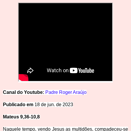
C
anal
d
o
Y
o
u
t
u
be:
Padre Roger Araújo
Public
ado em
18 de jun. de 2023
Mateus 9,36-10,8
Naquele tempo, vendo Jesus as multidões, compadeceu-se