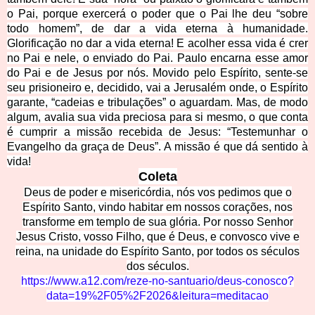
o Pai, porque exercerá o poder que o Pai lhe deu “sobre
todo homem”, de dar a vida eterna à humanidade.
Glorificação no dar a vida eterna! E acolher essa vida é crer
no Pai e nele, o enviado do Pai. Paulo encarna esse amor
do Pai e de Jesus por nós. Movido pelo Espírito, sente-se
seu prisioneiro e, decidido, vai a Jerusalém onde, o Espírito
garante, “cadeias e tribulações” o aguardam. Mas, de modo
algum, avalia sua vida preciosa para si mesmo, o que conta
é cumprir a missão recebida de Jesus: “Testemunhar o
Evangelho da graça de Deus”. A missão é que dá sentido à
vida!
Coleta
Deus de poder e misericórdia, nós vos pedimos que o
Espírito Santo, vindo habitar em nossos corações, nos
transforme em templo de sua glória. Por nosso Senhor
Jesus Cristo, vosso Filho, que é Deus, e convosco vive e
reina, na unidade do Espírito Santo, por todos os séculos
dos séculos.
https://www.a12.com/reze-no-santuario/deus-conosco?
data=19%2F05%2F2026&leitura=meditacao