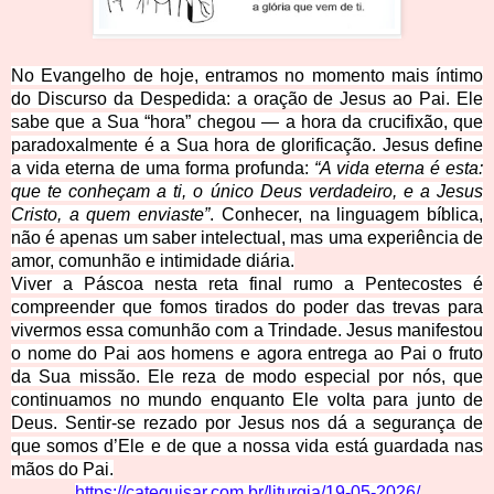
No Evangelho de hoje, entramos no momento mais íntimo
do Discurso da Despedida: a oração de Jesus ao Pai. Ele
sabe que a Sua “hora” chegou — a hora da crucifixão, que
paradoxalmente é a Sua hora de glorificação. Jesus define
a vida eterna de uma forma profunda:
“A vida eterna é esta:
que te conheçam a ti, o único Deus verdadeiro, e a Jesus
Cristo, a quem enviaste”
. Conhecer, na linguagem bíblica,
não é apenas um saber intelectual, mas uma experiência de
amor, comunhão e intimidade diária.
Viver a Páscoa nesta reta final rumo a Pentecostes é
compreender que fomos tirados do poder das trevas para
vivermos essa comunhão com a Trindade. Jesus manifestou
o nome do Pai aos homens e agora entrega ao Pai o fruto
da Sua missão. Ele reza de modo especial por nós, que
continuamos no mundo enquanto Ele volta para junto de
Deus. Sentir-se rezado por Jesus nos dá a segurança de
que somos d’Ele e de que a nossa vida está guardada nas
mãos do Pai.
https://catequisar.com.br/liturgia/19-05-2026/