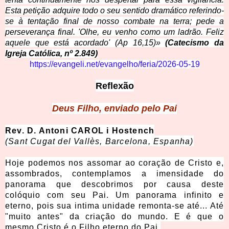
Esta petição adquire todo o seu sentido dramático referindo-
se à tentação final de nosso combate na terra; pede a
perseverança final. 'Olhe, eu venho como um ladrão. Feliz
aquele que está acordado' (Ap 16,15)»
(Catecismo da
Igreja Católica, nº 2.849)
https://evangeli.net/evangelho/feria/2026-05-19
Reflexão
Deus Filho, enviado pelo Pai
Rev. D. Antoni CAROL i Hostench
(Sant Cugat del Vallès, Barcelona, Espanha)
Hoje podemos nos assomar ao coração de Cristo e,
assombrados, contemplamos a imensidade do
panorama que descobrimos por causa deste
colóquio com seu Pai. Um panorama infinito e
eterno, pois sua intima unidade remonta-se até... Até
"muito antes" da criação do mundo. E é que o
mesmo Cristo é o Filho eterno do Pai.