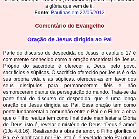
a glór
ia que vem de ti.
Fonte:
Paulinas em
22/05/2012
Comentário do Evangelho
Oração de Jesus dirigida ao Pai
Parte do discurso de despedida de Jesus, o capítulo 17 é
comumente conhecido como a oração sacerdotal de Jesus.
Próprio do sacerdote é oferecer a Deus, pelo povo,
sacrifícios e súplicas. O sacrifício oferecido por Jesus é o da
sua própria vida e as súplicas, ofereceu-as em favor dos
seus discípulos para permanecerem fiéis e não
esmorecerem diante da perseguição do mundo. Trata-se da
parte final do discurso de despedida, que é uma longa
oração de Jesus dirigida ao Pai. Essa oração tem como
ponto fundamental a comunhão entre o Pai e o Filho: a obra
que o Filho realiza tem como finalidade manifestar a Glória
de Deus, isto é, revelar o mistério de Deus: “Deus é a
mor”
(1Jo 4,8.16). Realizando a obra de amor, o Filho glorifica o
Pai e é glorificado por Ele, isto é, é revelado pelo Pai que o