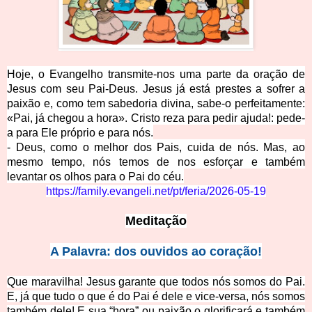
Hoje, o Evangelho transmite-nos uma parte da oração de
Jesus com seu Pai-Deus. Jesus já está prestes a sofrer a
paixão e, como tem sabedoria divina, sabe-o perfeitamente:
«Pai, já chegou a hora». Cristo reza para pedir ajuda!: pede-
a para Ele próprio e para nós.
- Deus, como o melhor dos Pais, cuida de nós. Mas, ao
mesmo tempo, nós temos de nos esforçar e também
levantar os olhos para o Pai do céu.
https://family.evangeli.net/pt/feria/2026-05-19
Meditação
A Palavra: dos ouvidos ao coração!
Que maravilha! Jesus garante que todos nós somos do Pai.
E, já que tudo o que é do Pai é dele e vice-versa, nós somos
também dele! E sua “hora” ou paixão o glorificará e também