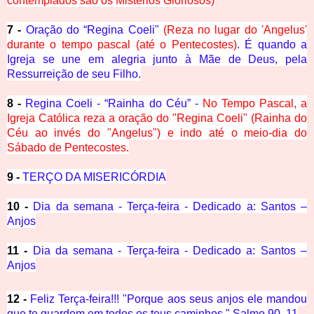
contemplados são os Mistérios Gloriosos)
7 -
Oração do “Regina Coeli"
(Reza no lugar do 'Angelus'
durante o tempo pascal (até o Pentecostes)
. É quando a
Igreja se une em alegria junto à Mãe de Deus, pela
Ressurreição de seu Filho.
8 -
Regina Coeli - “Rainha do Céu” -
No Tempo Pascal, a
Igreja Católica reza a oração do "Regina Coeli" (Rainha do
Céu ao invés do "Angelus") e indo até o meio-dia do
Sábado de Pentecostes.
9 -
TERÇO DA MISERICÓRDIA
10 -
Dia da semana - Terça-feira - Dedicado a: Santos –
Anjos
11 -
Dia da semana - Terça-feira - Dedicado a: Santos –
Anjos
12 -
Feliz Terça-feira!!! "Porque aos seus anjos ele mandou
que te guardem em todos os teus caminhos." Salmo 90, 11