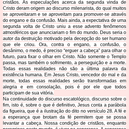
cristãos. As especulações acerca da segunda vinda de
Cristo deram origem ao discurso milenarista, do qual muitos
se aproveitaram e se aproveitam para promover-se através
do engano e da confusão. Mais ainda, a expectativa de uma
segunda volta de Cristo uniu a esse advento fenômenos
atmosféricos que anunciariam o fim do mundo. Deus seria o
autor da destruição motivado pela decepção do ser humano
que ele criou. Ora, contra o engano, a confusão, o
desânimo, o medo, é preciso “erguer a cabeça” para olhar o
futuro, para fixar o olhar em Cristo. Não somente o Templo
passa, mas também o sofrimento, a perseguição e a morte.
Todas essas realidades não são a última palavra da
existência humana. Em Jesus Cristo, vencedor do mal e da
morte, todas essas realidades serão transformadas em
alegria e em consolação, pois é por ele que todos
participam de
sua vitória.
Na continuidade do discurso escatológico, discurso sobre o
fim, isto é, sobre o que é definitivo, Jesus conta a parábola
da figueira, que é a ilustração do dito no versículo 28. A fé e
a esperança que brotam da fé permitem que se possa
levantar a cabeça. Nossa condição de cristãos, enquanto