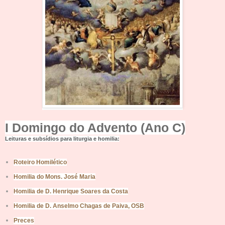
I Domingo do Advento (Ano C)
Leituras e subsídios p
ara liturgia e homilia:
Roteiro Homi
lético
Homilia do Mons. José M
aria
Homilia de D. Henrique Soares d
a Costa
Homili
a de D. Anselmo Chagas de Paiva, OSB
Preces