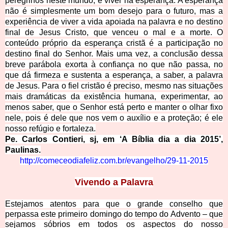
peregrinos neste mundo, é viver na esperança. A esperança
não é simplesmente um bom desejo para o futuro, mas a
experiência de viver a vida apoiada na palavra e no destino
final de Jesus Cristo, que venceu o mal e a morte. O
conteúdo próprio da esperança cristã é a participação no
destino final do Senhor. Mais uma vez, a conclusão dessa
breve parábola exorta à confiança no que não passa, no
que dá firmeza e sustenta a esperança, a saber, a palavra
de Jesus. Para o fiel cristão é preciso, mesmo nas situações
mais dramáticas da existência
humana, experimentar, ao
menos saber, que o Senhor está perto e manter o olhar fixo
nele, pois é dele que nos vem o auxílio e a proteção; é ele
nosso refúgio e fortaleza.
Pe. Carlos Contieri, sj, em ‘A B
íblia dia a dia 2015’,
Paulinas.
http://comeceodiafeliz.com.br/evangel
ho/29-11-2015
Vivendo a Palavra
Estejamos atentos para que o grande conselho que
perpassa este primeiro domingo do tempo do Advento – que
sejamos sóbrios em todos os aspectos do nosso