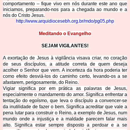
comportamento – fique vivo em nós durante este ano que
iniciamos, preparando-nos para a chegada ao mundo e a
nós do Cristo Jesus.
http://www.arquidiocesebh.org.br/mdo/pg05.php
Meditando o Evan
gelho
SEJAM VIGIL
A
NTES!
A exortação de Jesus à vigilância visava criar, no coração
de seus discípulos, a atitude correta de quem deseja
acolher o Senhor
que vem. A incerteza da hora poderia ter
como efeito desviá-los do caminho certo, levando-os a se
afastarem, perigosamente, do Reino.
Vigiar significa por em prática as palavras de Jesus,
especialmente o mandamento do amor. Significa enfrentar a
tentação do egoísmo, que leva o discípulo a convencer-se
da inutilidade de fazer o bem. Significa acreditar que vale a
pena l
utar para construir o Reino, a exemplo de Jesus, num
mundo onde a injustiça e a maldade parecem falar mais
alto. Significa estar sempre disposto a perdoar e a se