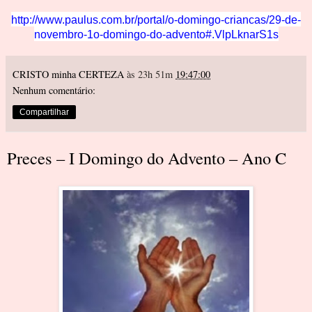
http://www.paulus.com.br/portal/o-domingo-criancas/29-de-
novembro-1o-domingo-do-advento#.VlpLknarS1s
CRISTO minha CERTEZA
às 23h 51m
19:47:00
Nenhum comentário:
Compartilhar
Preces – I Domingo do Advento – Ano C