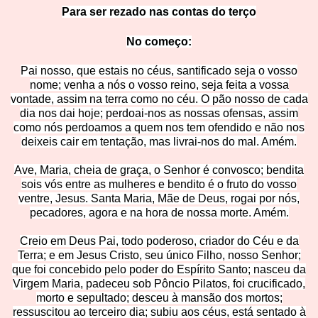
Para ser rezado nas contas do terço
No começ
o:
Pai nosso, que estais no céus, santificado seja o vosso
nome; venha a nós o vosso reino, seja feita a vossa
vontade, assim na terra como no céu. O pão nosso de cada
dia nos dai hoje; perdoai-nos as nossas ofensas, assim
como nós perdoamo
s a quem nos tem ofendido e não nos
deixeis cair em tentação, mas livrai-nos do mal. Amém.
Ave, Maria, cheia de graça, o Senhor é convosco
; bendita
sois vós entre as mulheres e bendito é o fruto do vosso
ventre, Jesus. Santa Maria, Mãe de Deus, rogai por nós,
pecadores, agora e na hora de nossa morte. Amém.
Creio em Deus Pai, todo poderoso, criador do Céu e da
Terra; e em Jesus Cristo, seu único Filho, nosso Senhor;
que foi concebido pelo poder do Espírito Santo; nasceu da
Virgem Maria, padeceu sob Pôncio Pilatos, foi crucificado,
morto e sepultado; desceu à mansão dos mortos;
ressuscitou ao terceiro dia; subiu aos céus, está sentado à