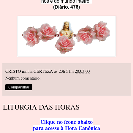
nós e do mundo inteiro”
(Diário, 4
76)
CRISTO minha CERTEZA
às 23h 51m
20:03:00
Nenhum comentário:
Compartilhar
LITURGIA DAS HORAS
Clique no ícone
abaixo
para acesso à Hora Canôni
ca