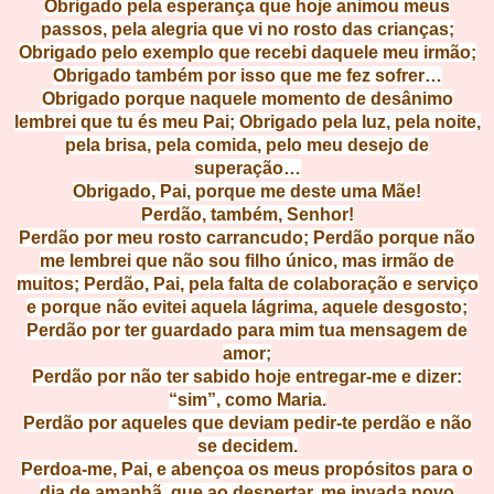
Obrigado pela esperança que hoje animou meus
passos, pela alegria que vi no rosto das crianças;
Obrigado pelo exemplo que recebi daquele meu irmão;
Obrigado também por isso que me fez sofrer…
Obrigado porque naquele momento
de desânimo
lembrei que tu és meu Pai; Obrigado pela luz, pela noite,
pela brisa, pela comida, pelo meu desejo de
superação…
Obrigado, Pai, porque me deste uma Mãe!
Perdão, também, Senhor!
Perdão por meu rosto carrancudo; Perdão porque não
me lembrei que não sou filho único, mas irmão de
muitos; Perdão, Pai, pela falta de colaboração e serviço
e porque não evitei aquela lágrima, aquele desgosto;
Perdão por ter guardado para mim tua mensagem de
amor;
Perdão por não ter sabido hoje entregar-me e dizer:
“sim”, como Maria.
Perdão por aqueles que deviam pedir-te perdão e não
se decidem.
Perdoa-me, Pai, e abençoa os meus propósitos para o
dia de amanhã, que ao despertar, me invada novo