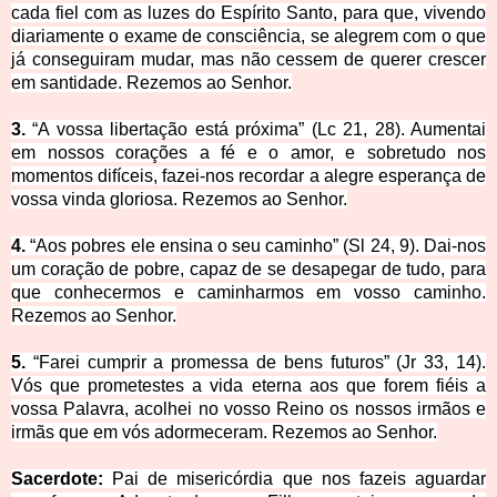
cada fiel com as luzes do Espírito Santo, para que, vivendo
diariamente o exame de consciência, se alegrem com o que
já conseguiram mudar, mas não cessem de querer crescer
em santidade. Rezemos ao Senhor.
3.
“A vossa libertação está próxima” (Lc 21, 28). Aumentai
em nossos corações a fé e o amor, e sobretudo nos
momentos difíceis, fazei-nos recordar a alegre esperança de
vossa vinda gloriosa. Rezemos ao Senhor.
4.
“Aos pobres ele ensina o seu caminho” (Sl 24, 9). Dai-nos
um coração de pobre, capaz de se desapegar de tudo, para
que conhecermos e caminharmos em vosso caminho.
Rezemos ao Senhor.
5.
“Farei cumprir a promessa de bens futuros” (Jr 33, 14).
Vós que prometestes a vida eterna aos que forem fiéis a
vossa Palavra, acolhei no vosso Reino os nossos irmãos e
irmãs que em vós adormeceram. Rezemos ao Senhor.
Sacerdote:
Pai de misericórdia que nos fazeis aguardar