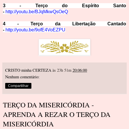
3 - Terço do Espírito Santo
-
http://youtu.be/BJqMk
wQsOeQ
4 - Terço da Libertação Cantado
-
http://youtu.be/9ofE4VoEZPU
CRISTO minha CERTEZA
às 23h 51m
20:06:00
Nenhum comentário:
Compartilhar
TERÇO DA MISERICÓRDIA -
APRENDA A REZAR O TERÇO DA
MISERICÓRDIA