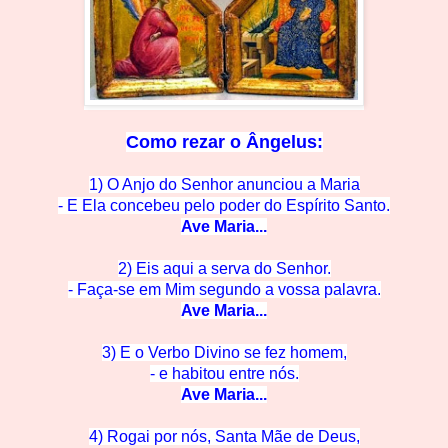
Como rezar o
Ângelus:
1) O Anjo do Senhor anunciou a Maria
- E Ela concebeu pelo po
der do Espírito Santo.
Ave M
aria...
2) Eis aqui a serva do Se
nhor.
- Faça-se em Mim segun
do a vossa palavra.
Ave M
aria...
3) E o Verbo Divino se
fez homem,
- e habitou en
tre nós.
Ave Mar
ia...
4) Rogai por nós, Santa Mãe de
Deus,