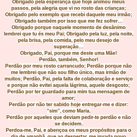
Obrigado pela esperança que hoje animou meus
passos, pela alegria que vi no rosto das crianças;
Obrigado pelo exemplo que recebi daquele meu irmão;
Obrigado também por isso que me fez sofrer…
Obrigado porque naquele momento
de desânimo
lembrei que tu és meu Pai; Obrigado pela luz, pela noite,
pela brisa, pela comida, pelo meu desejo de
superação…
Obrigado, Pai, porque me deste uma Mãe!
Perdão, também, Senhor!
Perdão por meu rosto carrancudo; Perdão porque não
me lembrei que não sou filho único, mas irmão de
muitos; Perdão, Pai, pela falta de colaboração e serviço
e porque não evitei aquela lágrima, aquele desgosto;
Perdão por ter guardado para mim tua mensagem de
amor;
Perdão por não ter sabido hoje entregar-me e dizer:
“sim”, como Maria.
Perdão por aqueles que deviam pedir-te perdão e não
se decidem.
Perdoa-me, Pai, e abençoa os meus propósitos para o
dia de amanhã, que ao despertar, me invada novo