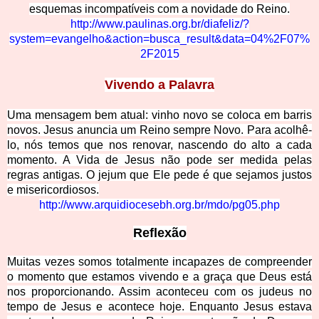
esquemas incompatíveis com a novidade d
o Reino.
http://www.paulinas.org.br/diafeliz/?
system=evangelho&action=busca_result&data=04%2F07%
2F2015
Vivendo a Palavra
Uma mensagem bem atual: vinho novo se coloca em barris
novos. Jesus anuncia um Reino sempre Novo. Para acolhê-
lo, nós temos que nos renov
ar, nascendo do alto a cada
momento. A Vida de Jesus não pode ser medida pelas
regras antigas. O jejum que Ele pede é que sejamos justos
e misericordiosos.
http://www.arquidiocesebh.org.br/mdo/pg05.php
Reflexão
Muitas vezes somos totalmente incapazes de compreender
o momento que estamos vivendo e a graça que Deus está
nos proporcionando. Assim aconteceu com os judeus no
tempo de Jesus e acontece hoje. Enquanto Jesus estava