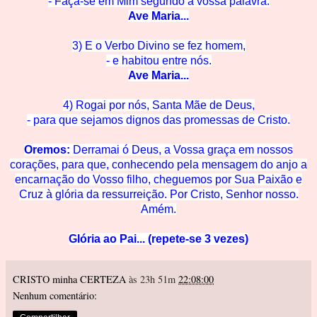
- Faça-se em Mim segun
do a vossa palavra.
Ave M
aria...
3) E o Verbo Divino se
fez homem,
- e habitou en
tre nós.
Ave Mar
ia...
4) Rogai por nós, Santa Mãe de
Deus,
- para que sejamos dignos das promessas de C
risto.
Oremos:
Derramai ó Deus, a Vossa graça em nossos
corações, para que, conhecendo pela mensagem do anjo a
encarnação do Vosso filho, cheguemos
por Su
a Paixão e
Cruz à glória
da ressurreição. Por Cristo, Senhor nosso.
Amém.
Glória ao Pai... (repete-se 3 vezes)
CRISTO minha CERTEZA
às 23h 51m
22:08:00
Nenhum comentário: