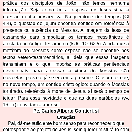
prática dos discípulos de João, não temos nenhuma
informação. Seja como for, a resposta de Jesus situa a
questão noutra perspectiva. Na plenitude dos tempos (Gl
4,4), a questão do jejum encontra sentido em referência à
presença ou ausência do Messias. A imagem da festa de
casamento para simbolizar os tempos messiânicos é
atestada no Antigo Testamento (Is 61,10; 62,5). Ainda que a
metáfora do Messias como esposo não se encontre nos
textos vetero-testamentários, a ideia que essas imagens
transmitem é o que importa: as práticas penitenciais
devocionais para apressar a vinda do Messias são
obsoletas, pois ele já se encontra presente. O jejum recebe,
no novo tempo, um sentido cristológico: quando o Messias
for tirado, referência à morte de Jesus, aí será o tempo de
jejuar. Para essa novidade é que as duas parábolas (vv.
16.17) convidam a abrir-se.
Pe. Carlos Alberto Contieri
, sj
Oração
Pai, dá-me suficiente bom senso para reconhecer o que
corresponde ao projeto de Jesus, sem querer misturá-lo com