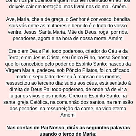
como nós perdoamo
s a quem nos tem ofendido e não nos
deixeis cair em tentação, mas livrai-nos do mal. Amém.
Ave, Maria, cheia de graça, o Senhor é convosco
; bendita
sois vós entre as mulheres e bendito é o fruto do vosso
ventre, Jesus. Santa Maria, Mãe de Deus, rogai por nós,
pecadores, agora e na hora de nossa morte. Amém.
Creio em Deus Pai, todo poderoso, criador do Céu e da
Terra; e em Jesus Cristo, seu único Filho, nosso Senhor;
que foi concebido pelo poder do Espírito Santo; nasceu da
Virgem Maria, padeceu sob Pôncio Pilatos, foi crucificado,
morto e sepultado; desceu à mansão dos mortos;
ressuscitou ao terceiro dia; subiu aos céus, está sentado à
direita de Deus Pai
todo-poderoso, de onde há de vir a
julgar os vivos e os mortos. Creio no Espirito S
anto, na
santa Igreja Católica, na comunhão dos santos, na remissão
dos pecados, na ressurreição da carne, na vida eterna
Amém.
Nas contas de Pai Nosso, dirás as seguintes palavras
usando o terço de M
aria: