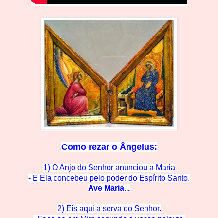
Como rezar o
Ângelus:
1) O Anjo do Senhor anunciou a Maria
- E Ela concebeu pelo po
der do Espírito Santo.
Ave M
aria...
2) Eis aqui a serva do Se
nhor.