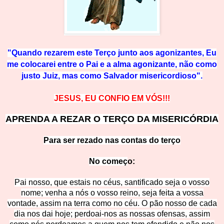
"Quando rezarem este Terço junto aos agonizantes, Eu
me colocarei entre o P
ai e a alma agonizante, não como
justo Juiz, mas como Sa
lvador misericordioso".
JESUS, EU CONFIO EM VÓ
S!!!
APRENDA A REZAR O TERÇO DA MISERICÓR
D
IA
Para ser rezado nas c
ontas do terço
No começ
o:
Pai nosso, que estais no céus, santificado seja o vosso
nome; venha a nós o vosso reino, seja feita a vossa
vontade, assim na terra como no céu. O pão nosso de cada
dia nos dai hoje; perdoai-nos as nossas ofensas, assim