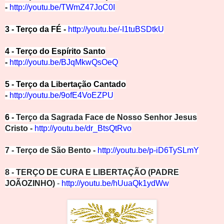
-
http://youtu.be/TWmZ47JoC0I
3 - Terço da FÉ -
http://youtu.be/-I1tuBS
DtkU
4 - Terço do Espírito Santo
-
http://youtu.be/BJqMk
wQsOeQ
5 - Terço da Libertação Cantado
-
http://youtu.be/9ofE4VoEZPU
6 -
Terço da Sagrada Face de Nosso Senhor Jesus
Cristo -
http://youtu.be/dr_BtsQtRvo
7 - Terço de São Bento -
http://youtu.be/p-iD6TySLmY
8 - TERÇO DE CURA E LIBERTAÇÃO (PADRE
JOÃOZINHO)
-
http://youtu.be/hUuaQk1ydW
w