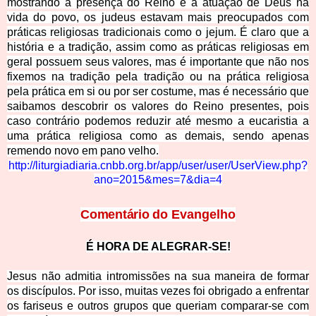
mostrando a presença do Reino e a atuação de Deus na
vida do povo, os judeus estavam mais preocupados com
práticas religiosas tradicionais como o jejum. É claro que a
história e a tradição, assim como as práticas religiosas em
geral possuem seus valores, mas é importante que não nos
fixemos na tradição pela tradição ou na prática religiosa
pela prática em si ou por ser costume, mas é necessário que
saibamos descobrir os valores do Reino presentes, pois
c
aso contrário podemos reduzir até mesmo a eucaristia a
uma prática religiosa como as demais, sendo apenas
remendo novo em pano velho.
http://liturgiadiaria.cnbb.org.br/app/user/user/UserView.php?
ano=2015&mes=7&dia=4
Comentário do
Evangelho
É HORA DE ALEGR
AR-SE!
Jesus não admitia intromissões na sua maneira de formar
os discípulos. Por isso, muitas vezes foi obrigado a enfrentar
os fariseus e outros grupos que queriam comparar-se com