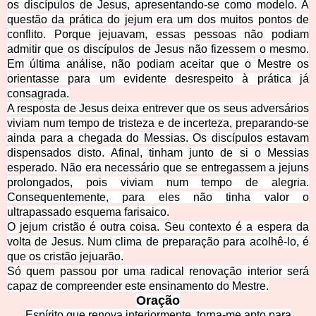
os discípulos de Jesus, apresentando-se como modelo. A
questão da prática do jejum era um dos muitos pontos de
conflito. Porque jejuavam, essas pessoas não podiam
admitir que os discípulos de Jesus não fizessem o mesmo.
Em última análise,
não podiam aceitar que o Mestre os
orientasse para um evidente desrespeito à prática já
consagrada.
A resposta de Jesus deixa entrever que os seus adversários
viviam num tempo de tristeza e de incerteza, preparando-se
ainda para a chegada do Messias. Os discípulos estavam
dispensados disto. Afinal, tinham junto de si o Messias
esperado. Não era necessário que se entregassem a jejuns
prolongados
, pois viviam num tempo de alegria.
Consequentemente, para eles não tinha valor o
ultrapassado esquema farisaico.
O jejum cristão é outra coisa. Seu contexto é a espera da
volta de Jesus. Num clima de preparação para a
colhê-lo, é
que os cristão jejuarão.
Só quem passou por uma radical renovação interior será
capaz de compreender este ensinamento
do Mestre.
Oração
Espírito que renova interiormente, torna-me apto para