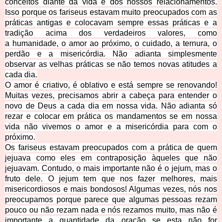
conceitos diante da vida e dos nossos relacionamentos.
Isso porque os fariseus estavam muito preocupados com as
práticas antigas e colocavam sempre essas práticas e a
tradição acima dos verdadeiros valores, como
a humanidade, o amor ao próximo, o cuidado, a ternura, o
perdão e a misericórdia. Não adianta simplesmente
observar as velhas práticas se não temos novas atitudes a
cada dia.
O amor é criativo, é oblativo e está sempre se renovando!
Muitas vezes, precisamos abrir a cabeça para entender o
novo de Deus a cada dia em nossa vida. Não adianta só
rezar e colocar em prática os mandamentos se em nossa
vida não vivemos o amor e a misericórdia para com o
próximo.
Os fariseus estavam preocupados com a prática de quem
jejuava como eles em contraposição àqueles que não
jejuavam. Contudo, o mais importante não é o jejum, mas o
fruto dele. O jejum tem que nos fazer melhores, mais
misericordiosos e mais bondosos! Algumas vezes, nós nos
preocupamos porque parece que algumas pessoas rezam
pouco ou não rezam nada e nós rezamos muito, mas não é
importante a quantidade da oração se esta não for