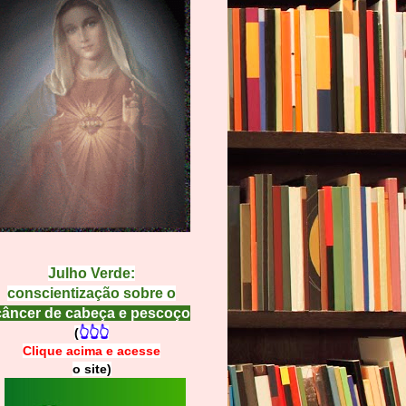
Julho Verde:
conscientização sobre o
câncer de cabeça e pescoço
(
👆👆👆
Clique acima e
a
cesse
o site)