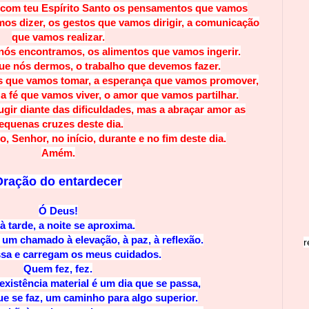
s com teu Espírito Santo os pensamentos que vamos
mos dizer, os gestos que vamos dirigir, a comunicação
que vamos realizar.
ós encontramos, os alimentos que vamos ingerir.
e nós dermos, o trabalho que devemos fazer.
s que vamos tomar, a esperança que vamos promover,
a fé que vamos viver, o amor que vamos partilhar.
ugir diante das dificuldades, mas a abraçar amor as
equenas cruzes deste dia.
, Senhor, no início, durante e no fim deste dia.
Amém.
Oração do entardecer
Ó Deus!
à tarde, a noite se aproxima.
 um chamado à elevação, à paz, à reflexão.
r
ssa e carregam os meus cuidados.
Quem fez, fez.
xistência material é um dia que se passa,
e se faz, um caminho para algo superior.