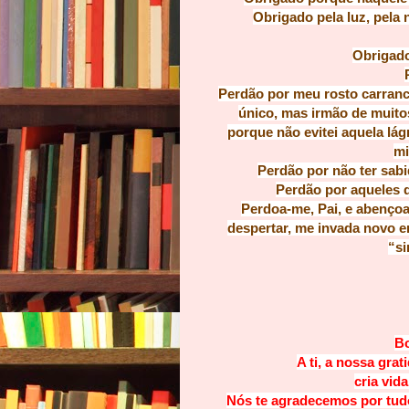
Obrigado pela luz, pela 
Obrigado
Perdão por meu rosto carranc
único, mas irmão de muitos
porque não evitei aquela lá
mi
Perdão por não ter sabi
Perdão por aqueles 
Perdoa-me, Pai, e abençoa
despertar, me invada novo e
“si
Bo
A ti, a nossa grat
cria vid
Nós te agradecemos por tudo 