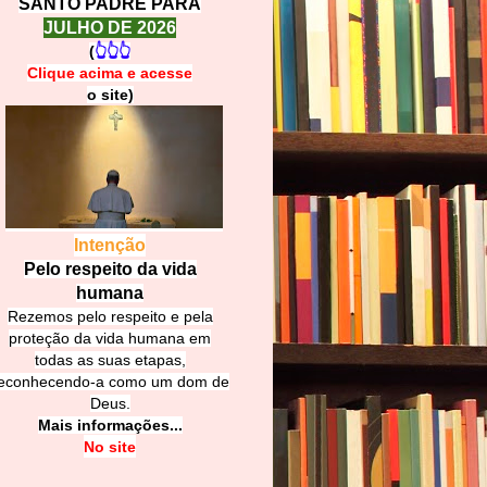
SANTO PADRE PARA
JULHO DE 2026
(
👆👆👆
Clique acima e
a
cesse
o site)
Intenção
Pelo respeito da vida
humana
Rezemos pelo respeito e pela
proteção da vida humana em
todas as suas etapas,
econhecendo-a como um dom de
Deus.
Mais informações...
No site