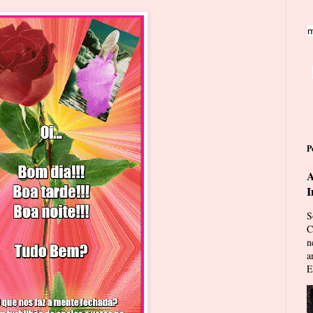
m
P
A
I
S
C
n
a
E