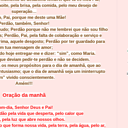
noite, pela brisa, pela comida, pelo meu desejo de
superação…
, Pai, porque me deste uma Mãe!
Perdão, também, Senhor!
udo; Perdão porque não me lembrei que não sou filho
; Perdão, Pai, pela falta de colaboração e serviço e
grima, aquele desgosto; Perdão por ter guardado para
m tua mensagem de amor;
do hoje entregar-me e dizer: “sim”, como Maria.
que deviam pedir-te perdão e não se decidem.
 os meus propósitos para o dia de amanhã, que ao
ntusiasmo; que o dia de amanhã seja um ininterrupto
m” vivido conscientemente.
Amém!!!
Oração da manhã
m-dia, Senhor Deus e Pai!
idão pela vida que desperta, pelo calor que
a, pela luz que abre nossos olhos.
que forma nossa vida, pela terra, pela água, pelo ar,