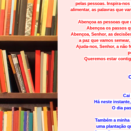
pelas pessoas. Inspira-no
alimentar, as palavras que va
Abençoa as pessoas que n
Abençoa os passos qu
Abençoa, Senhor, as decisõe
a paz que vamos semear, 
Ajuda-nos, Senhor, a não f
p
Queremos estar contigo
Cai 
Há neste instante,
O dia pa
Também a minha e
uma plantação qu