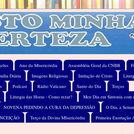
elus
Ano da Misericórdia
Assembléia Geral da CNBB
F
ilia Diária
Imagens Religiosas
Imitação de Cristo
Litur
s
Podcast
Rádio Vaticano
Santo do Dia
Terços
Liturgia das Horas - Como rezar?
Meu Dia em Sintonia com 
NOVENA PEDINDO A CURA DA DEPRESSÃO
O Dia, a Seman
ONCEIÇÃO
Terço da Divina MIsericórdia
Primeira Exortação 