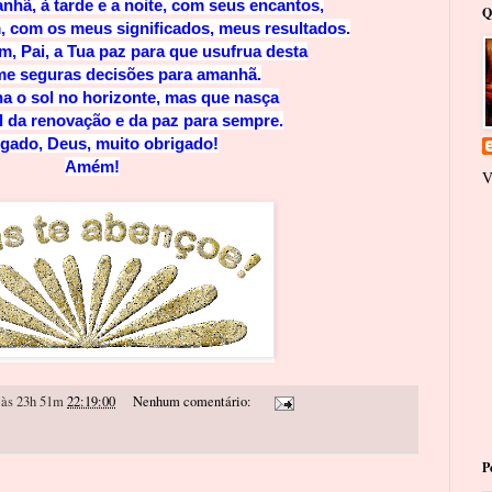
nhã, à tarde e a noite, com seus encantos,
Q
, com os meus significados, meus resultados.
, Pai, a Tua paz para que usufrua desta
me seguras decisões para amanhã.
a o sol no horizonte, mas que nasça
 da renovação e da paz para sempre.
gado, Deus, muito obrigado!
Amém!
V
às 23h 51m
22:19:00
Nenhum comentário:
P