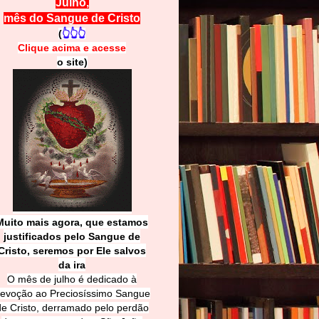
Julho,
mês do Sangue de Cristo
(
👆👆👆
Clique acima e
a
cesse
o site)
Muito mais agora, que estamos
justificados pelo Sangue de
Cri
sto, seremos por Ele salvos
da ira
O mês de julho é dedicado à
evoção ao Preciosíssimo Sangue
de Cristo, derramado pelo perdão