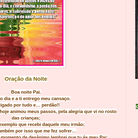
Oração da Noite
Boa noit
e Pai.
o dia e a ti entrego meu c
ansaço.
igado por tudo e…
perdão!!
hoje animou meus passos, pela alegria que vi no rosto
das crianças;
exemplo que recebi daquele meu irmão;
ambém por isso que me fez sofrer…
e momento
de desânimo lembrei que tu és meu Pai;