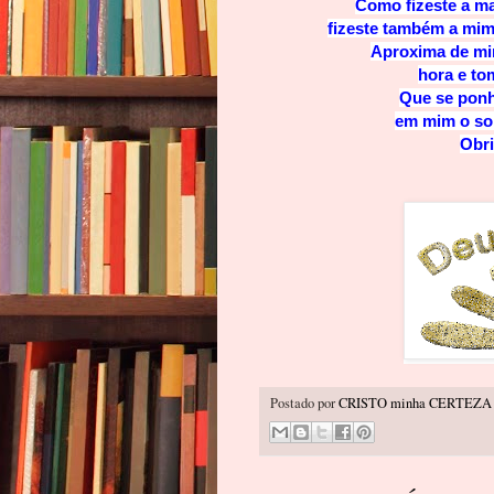
Como fizeste a ma
fizeste também a mim
Aproxima de mim
hora e to
Que se ponh
em mim o sol
Obri
Postado por
CRISTO minha CERTEZA