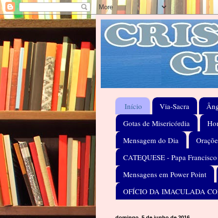
Início
Via-Sacra
Âng
Gotas de Misericórdia
Hom
Mensagem do Dia
Oraçõe
CATEQUESE - Papa Francisco
Mensagens em Power Point
OFÍCIO DA IMACULADA C
domingo, 5 de junho de 2016