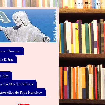
rases Famosas
gia Diária
o Alto
a e o Mês do Católico
Apostólica do Papa Francisco