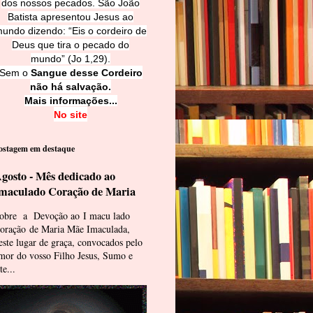
dos nossos pecados. São João
Batista apresentou Jesus ao
undo dizendo: “Eis o cordeiro de
Deus que tira o pecado do
mundo” (Jo 1,29).
Sem o
Sangue desse Cordeiro
não há salvação.
Mais informações...
No site
ostagem em destaque
gosto - Mês dedicado ao
maculado Coração de Maria
obre a Devoção ao I macu lado
oração de Maria Mãe Imaculada,
este lugar de graça, convocados pelo
mor do vosso Filho Jesus, Sumo e
te...