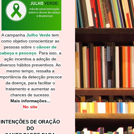
A campanha
Julho Verde
tem
como objetivo conscientizar as
pessoas sobre
o
câncer de
cabeça e pescoço
.
Para isso, a
ação incentiva a adoção de
diversos hábitos preventivos. Ao
mesmo tempo, ressalta a
importância da detecção precoce
da doença, para facilitar o
tratamento e aumentar as
chances de sucesso.
Mais informações...
No site
INTENÇÕES DE ORAÇÃO
DO