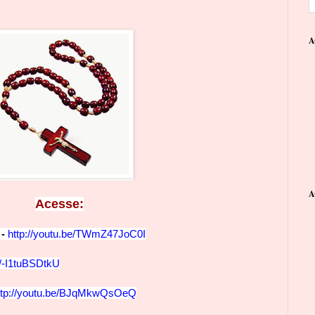
A
A
Ace
sse:
 -
http://youtu.be/TWmZ47JoC0I
e/-I1tuBS
DtkU
ttp://youtu.be/BJqMk
wQsOeQ