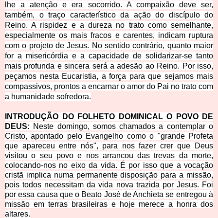
lhe a atenção e era socorrido. A compaixão deve ser,
também, o traço característico da ação do discípulo do
Reino. A rispidez e a dureza no trato como semelhante,
especialmente os mais fracos e carentes, indicam ruptura
com o projeto de Jesus. No sentido contrário, quanto maior
for a misericórdia e a capacidade de solidarizar-se tanto
mais profunda e sincera será a adesão ao Reino. Por isso,
peçamos nesta Eucaristia, a força para que sejamo
s mais
compassivos, prontos a encarnar o amor do Pai no trato com
a humanidade sofredora.
INTRODUÇÃO DO FOLHETO DOMINICAL O POVO DE
DEUS:
Neste domingo, somos chamados a contemplar o
Cristo, apontado pelo Evangelho como o "grande Profeta
que apareceu entre nós", para nos fazer crer que Deus
visitou o seu povo e nos arrancou das trevas da morte,
colocando-nos no eixo da vida. É por isso que a vocação
cristã implica numa permanente disposição para a missão,
pois todos necessitam da vida nova trazida por Jesus. Foi
por essa causa que o Beato José de Anchieta se entregou à
missão em terras brasileiras e hoje merece a honra dos
altares.