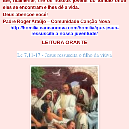
Ele, realmente, tire os nossos jovens do túmulo onde
eles se encontram e lhes dê a vida.
Deus abençoe você!
Padre Roger Araújo – Comunidade Canção
Nova
http://homilia.cancaonova.com/homilia/que-jesus-
ressu
s
cite-a-nossa-juventude/
LEITURA ORANTE
Lc 7,11-17 - Jesus ressuscita o fil
ho da v
iúva