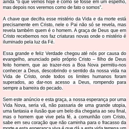
ainda “o que vemos hoje é como se fosse em um espelho,
mas depois nos veremos como de fato o somos”.
A chave que decifra esse mistério da Vida e da morte está
precisamente em Cristo, nele o Pai não só se revela, mas
revela também quem é o homem. A graça de Deus que em
Cristo recebemos nos faz criaturas novas onde o mistério é
iluminado pela luz da Fé.
Essa grande e feliz Verdade chegou até nós por causa do
evangelho, anunciado pelo próprio Cristo – filho de Deus
feito homem, que ao trazer-nos a Boa Nova permitiu-nos
conhecer a Deus, descobrindo o sentido da nossa vida na
Vida de Cristo, onde todos os limites humanos foram
superados, ao dar-nos acesso a Deus, rompendo para
sempre a barreira do pecado.
Sem este anúncio e esta graça, a nossa esperança por uma
Vida Nova, seria vã, não passaria de uma grande utopia,
uma fantasia e ilusão que um belo dia chegaria ao seu final,
mas o homem que vive pela fé, a comunhão com Cristo,
sabe em seu coração que não caminha para o fracasso da
morte e esta esperança viva é que dá a esta vida terrena um