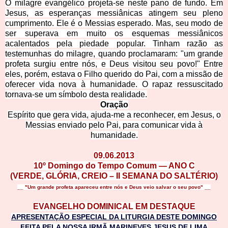
O milagre evangélico projeta-se neste pano de fundo. Em
Jesus, as esperanças messiânicas atingem seu pleno
cumprimento. Ele é o Messias esperado. Mas, seu modo de
ser superava em muito os esquemas messiânicos
acalentados pela piedade popular. Tinham razão as
testemunhas do milagre, quando proclamaram: "um grande
profeta surgiu entre nós, e Deus visitou seu povo!" Entre
eles, porém, estava o Filho querido do Pai, com a missão de
oferecer vida nova à humanidade. O rapaz ressuscitado
tornava-se um símbolo desta realidade.
Oraç
ão
Espírito que gera vida, ajuda-me a reconhecer, em Jesus, o
Messias enviado pelo Pai, para comunicar vida à
humanidade.
09.06.2013
10º Domingo do Tempo Comum — ANO C
(
VERDE, GLÓRIA, CREIO – II SEMANA DO SALTÉRIO
)
__ "Um grande profeta apareceu entre nós e Deus veio salvar o seu povo" __
EVANGELHO DOMINICAL EM DESTAQUE
APRESENTAÇÃO ESPECIAL DA LITURGIA DESTE DOMINGO
FEITA PELA NOSSA IRMÃ MARINEVES JESUS DE LIMA