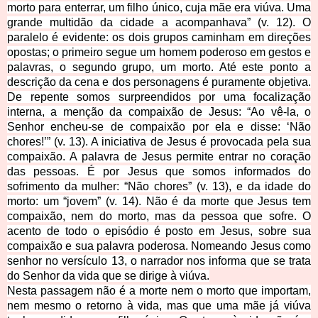
morto para enterrar, um filho único, cuja mãe era viúva. Uma
grande multidão da cidade a acompanhava” (v. 12). O
paralelo é evidente: os dois grupos caminham em direções
opostas; o primeiro segue um homem poderoso em gestos e
palavras, o segundo grupo, um morto. Até este ponto a
descrição da cena e dos personagens é puramente objetiva.
De repente somos surpreendidos por uma focalização
interna, a menção da compaixão de Jesus: “Ao vê-la, o
Senhor encheu-se de compaixão por ela e disse: ‘Não
chores!’” (v. 13). A iniciativa de Jesus é provocada pela sua
compaixão. A palavra de Jesus permite entrar no coração
das pessoas. É por Jesus que somos informados do
sofrimento da mulher: “Não chores” (v. 13), e da idade do
morto: um “jovem” (v. 14). Não é da morte que Jesus tem
compaixão, nem do morto, mas da pessoa que sofre. O
acento de todo o episódio é posto em Jesus, sobre sua
compaixão e sua palavra poderosa. Nomeando Jesus como
s
enhor no versículo 13, o narrador nos informa que se trata
do Senhor da vida que se dirige à viúva.
Nesta passagem não é a morte nem o morto que importam,
nem mesmo o retorno à vida, mas que uma mãe já viúva