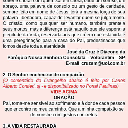
sofrer e chorar com quem sofre e chora, onde um sorriso, um
abraço, uma palavra de consolo ou um gesto de caridade,
sempre feito em nome de Jesus, terá a mesma força de sua
palavra libertadora, capaz de levantar quem se julga morto.
O cristão, como qualquer ser humano, também pranteia
seus mortos, mas a diferença está naquilo que ele espera: a
plenitude da Vida, reservada aos que crêem que esta vida é
uma peregrinação para a casa do Pai, predestinados que
fomos desde toda a eternidade.
José da Cruz é Diácono d
a
Paróquia Nossa Senhora Consolata – Votorantim – S
P
E-mail
cruzsm@uol.com.br
2. O Senhor enche
u-se de compaixão
(O comentário do Evangelho abaixo é feito por Carlo
s
Alberto Contieri, sj - e disponibilizado no Portal Paulinas)
VIDE ACIM
A
ORA
ÇÃO
Pai, torna-me sensível ao sofrimento e à dor de cada pessoa
que encontro no meu caminho. Que a minha compaixão se
demonstre com gestos concretos.
3. A VIDA RESTAURA
DA