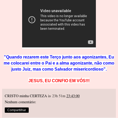
"Quando rezarem este Terço junto aos agonizantes, Eu
me colocarei entre o P
ai e a alma agonizante, não como
justo Juiz, mas como Sa
lvador misericordioso".
JESUS, EU CONFIO EM VÓS!!!
CRISTO minha CERTEZA
às 23h 51m
23:43:00
Nenhum comentário:
Compartilhar