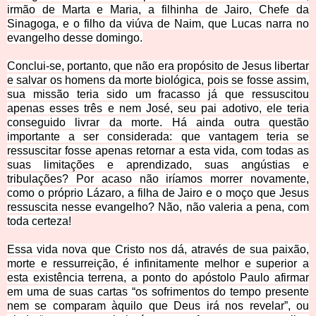
irmão de Marta e Maria, a filhinha de Jairo, Chefe da
Sinagoga, e o filho da viúva de Naim, que Lucas narra no
evangelho desse domingo.
Conclui-se, portanto, que não era propósito de Jesus libertar
e salvar os homens da morte biológica, pois se fosse assim,
sua missão teria sido um fracasso já que ressuscitou
apenas esses três e nem José, seu pai adotivo, ele teria
conseguido livrar da morte. Há ainda outra questão
importante a ser considerada: que vantagem teria se
ressuscitar fosse apenas retornar a esta vida, com todas as
suas limitações e aprendizado, suas angústias e
tribulações? Por acaso não iríamos morrer novamente,
como o próprio Lázaro, a filha de Jairo e o moço que Jesus
ressuscita nesse evangelho? Não, não valeria a pena, com
toda certeza!
Essa vida nova que Cristo nos dá, através de sua paixão,
morte e ressurreição, é infinitamente melhor e superior a
esta existência terrena, a ponto do apóstolo Paulo afirmar
em uma de suas cartas “os sofrimentos do tempo presente
nem se comparam àquilo que Deus irá nos revelar”, ou