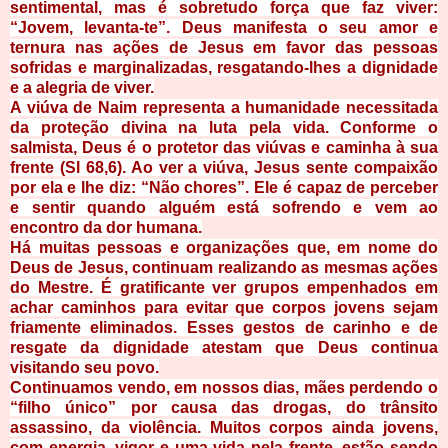
sentimental, mas é sobretudo força que faz viver:
“Jovem, levanta-te”. Deus manifesta o seu amor e
ternura nas ações de Jesus em favor das pessoas
sofridas e marginalizadas, resgatando-lhes a dignidade
e a alegria de viver.
A viúva de Naim representa a humanidade necessitada
da proteção divina na luta pela vida. Conforme o
salmista, Deus é o protetor das viúvas e caminha à sua
frente (Sl 68,6). Ao ver a viúva, Jesus sente compaixão
por ela e lhe diz: “Não chores”. Ele é capaz de perceber
e sentir quando alguém está sofrendo e vem ao
encontro da dor humana.
Há muitas pessoas e organizações que, em nome do
Deus de Jesus, continuam realizando as mesmas ações
do Mestre. É gratificante ver grupos empenhados em
achar caminhos para evitar que corpos jovens sejam
friamente eliminados. Esses gestos de carinho e de
resgate da dignidade atestam que Deus continua
visitando seu povo.
Continuamos vendo, em nossos dias, mães perdendo o
“filho único” por causa das drogas, do trânsito
assassino, da violência. Muitos corpos ainda jovens,
com energia, vigor e uma vida pela frente, estão sendo