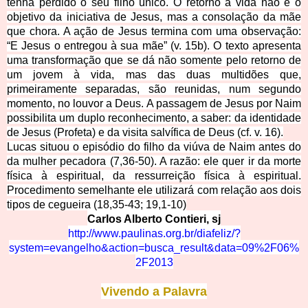
tenha perdido o seu filho único. O retorno à vida não é o
objetivo da iniciativa de Jesus, mas a consolação da mãe
que chora. A ação de Jesus termina com uma observação:
“E Jesus o entregou à sua mãe” (v. 15b). O texto apresenta
uma transformação que se dá não somente pelo retorno de
um jovem à vida, mas das duas multidões que,
primeiramente separadas, são reunidas, num segundo
momento, no louvor a Deus. A passagem de Jesus por Naim
possibilita um duplo reconhecimento, a saber: da identidade
de Jesus
(Profeta) e da visita salvífica de Deus (cf. v. 16).
Lucas situou o episódio do filho da viúva de Naim antes do
da mulher pecadora (7,36-50). A razão: ele quer ir da morte
física à espiritual, da r
essurreição física à espiritual.
Procedimento semelhante ele utilizará com relação aos dois
tipos de cegueira (18,35-43; 19,1-10)
Carlos Alberto Contieri,
sj
http://www.paulinas.org.br/diafeliz/?
system=evangelho&action=busca_result&dat
a=09%2F06%
2F2013
Vivendo a
Palavra