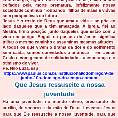
ceifados pela morte prematura. Infelizmente nossa
sociedade continua “roubando” filhos de mães e viúvas
sem perspectivas de futuro.
Jesus é o rosto do Deus que ama a vida e se põe ao
lado daqueles que a têm ameaçada. A Igreja, fiel ao
Mestre, firma posição junto daqueles que estão com a
vida em perigo. Seguir os passos de Jesus significa
trilhar o mesmo caminho e assumir as mesmas atitudes.
A todos os que vivem o drama da dor e do sofrimento
sem saída, somos convidados a anunciar – em Jesus
Cristo e com gestos de solidariedade – a esperança e o
otimismo de viver.
Pe. Nilo Luza, ssp
https://www.paulus.com.br/institucional/odomingo/9-de-
junho-10o-domingo-do-
t
e
mpo-comum
Que Jesus ressuscite a nossa
juventude
Há uma juventude, no mundo inteiro, precisando de
auxílio, de socorro e da mão de Deus. Levemos Jesus
para que Ele ressuscite a nossa juventude, para que