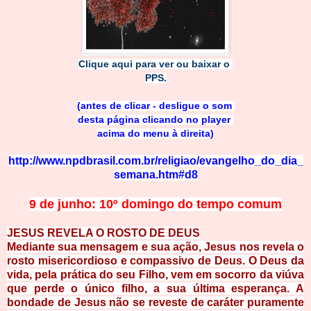
Clique aqui para ver ou baixar o
P
PS.
(antes de clicar - desligue o
som
desta página clicando no p
layer
acima do menu à dire
ita)
http://www.npdbrasil.com.br/religiao/evangelho_do_dia_
semana.htm
#
d8
9 de junho: 10º
domingo do tempo comum
JESUS REVELA O ROSTO DE
DEUS
Mediante sua mensagem e sua ação, Jesus nos revela o
rosto misericordioso e compassivo de Deus. O Deus da
vida, pela prática do seu Filho, vem em socorro da viúva
que perde o único filho, a sua última esperança. A
bondade de Jesus não se reveste de caráter puramente