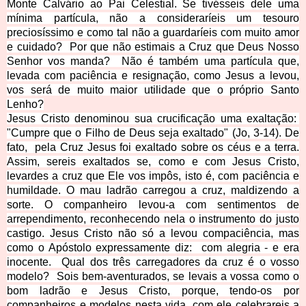
Monte Calvário ao Pai Celestial. Se tivésseis dele uma
mínima partícula, não a consideraríeis um tesouro
preciosíssimo e como tal não a guardaríeis com muito amor
e cuidado? Por que não estimais a Cruz que Deus Nosso
Senhor
vos manda? Não é também uma partícula que,
levada com paciência e resignação, como Jesus a levou,
vos será de muito maior utilidade que o próprio S
anto
Lenho?
Jesus Cristo denominou sua crucificação uma exaltação:
"Cumpre que o Filho de Deus seja exaltado" (Jo, 3-14). De
fato, pela Cruz Jesus foi exaltado sobre os céus e a terra.
Assim, sereis exaltados se, como e com Jesus Cristo,
levardes a cruz que Ele vos impôs, isto é, com paciência e
humildade. O mau ladrão carregou a cruz, maldizendo a
sorte. O companheiro levou-a com sentimentos de
arrependimento, reconhecendo nela o instrumento do justo
castigo. Jesus Cristo não só a levou compaciência, mas
como
o Apóstolo expressamente diz: com alegria - e era
inocente. Qual dos três carregadores da cruz é o voss
o
modelo?
Sois bem-aventurados, se levais a vossa
como o
bom ladrão e J
esus Cristo, porque, tendo-os por
companheiros e m
odelos nesta vida, com ele celebrareis a