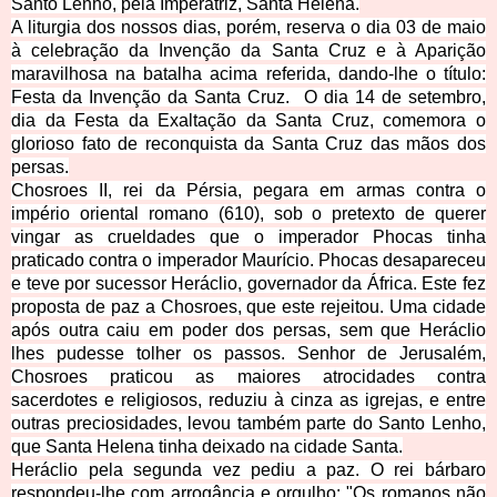
Santo Lenho, pela Imperatriz, Santa Helena.
A liturgia dos nossos dias, porém, reserva o dia 03 de maio
à celebração da Invenção da Santa Cruz e à Aparição
maravilhosa na batalha acima referida, dando-lhe o título:
Festa da Invenção da Santa Cruz. O dia 14 de setembro,
dia da Festa da Exaltação da Santa Cruz, comemora o
glorioso fato de reconquista da Sa
nta Cruz das mãos dos
persas.
Chosroes II, rei da Pérsia, pegara em armas contra o
império oriental romano (610), sob o pretexto de querer
vingar as crueldades que o imperador Phocas tinha
praticado contra o imperador Maurício. Phocas desapareceu
e teve por sucessor Heráclio, governador da África. Este fez
proposta de paz a Chosroes, que este rejeitou. Uma cidade
após outra caiu em poder dos persas, sem que Heráclio
lhes pudesse tolher os passos. Senhor de Jerusalém,
Chosroes praticou as maiores atrocidades contra
sacerdotes e religiosos, reduziu à cinza as igrejas, e entre
outras preciosidades, levou também parte do Santo Lenho,
que Santa Helena tinha d
eixado na cidade Santa.
Heráclio pela segunda vez pediu a paz. O rei bárbaro
respondeu-lhe com arrogância e orgulho: "Os romanos não