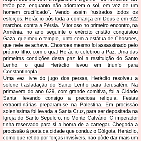
terão paz, enquanto não adorarem o sol, em vez de um
homem crucificado". Vendo assim frustrados todos os
esforços, Heráclio pôs toda a confiança em Deus e em 622
marchou contra a Pérsia. Vitorioso no primeiro encontro, na
Armênia, no ano seguinte o exército cristão conquistou
Gaza, queimou o templo, junto com a estátua de Chosroes,
que nele se achava. Chosroes mesmo foi assassinado pelo
próprio filho, com o qual Heráclio celebrou a Paz. Uma das
primeiras
condições desta paz foi a restituição do Santo
Lenho, o qual Heráclio levou em triunfo para
Constantinopla.
Uma vez livre do jugo dos persas, Heráclio resolveu a
solene trasladação do Santo Lenho para Jerusalém. Na
primavera do ano 629, com grande comitiva, foi a Cidade
Santa, levando consigo a preciosa relíquia. Festas
extraordinárias preparam-se na Palestina. Em procissão
soleníssima foi levada a Santa Cruz, para ser depositada na
Igreja do Santo Sepulcro, no Monte Calvário. O imperador
tinha reservado para si a honra de a carregar. Chegada a
procissão à porta da cidade que conduz o Gólgota, Heráclio,
como que retido por forças invisíveis, não pôde dar mais um