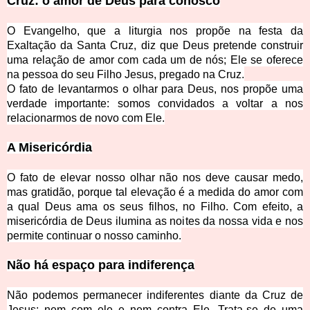
Cruz: o amor de Deus para conosco
O Evangelho, que a litu
rgia nos propõe na festa da
Exaltação da Santa Cruz, diz que Deus pretende construir
uma relação de amor com cada um de nós; Ele se oferece
na pessoa do seu Filho Jesus, pregado na Cruz.
O fato de levantarmos o olhar para Deus, nos propõe uma
verdade importante: somos convidados a volta
r a nos
relacionarmos de novo com Ele.
A Misericórdia
O fato de elevar nosso olhar não nos deve causar medo,
mas gratidão, porque tal elevação é a medida do amor com
a qual Deus
ama os seus filhos, no Filho. Com efeito, a
misericórdia de Deus ilumina as noites da nossa vida e nos
permite continuar o nosso caminho.
Não há espaço para indiferença
Não podemos permanecer indiferentes diante da Cruz de
Jesus: nem com ele e nem contra Ele. Trata-se de uma