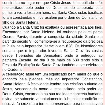
construída no lugar em que Cristo Jesus foi sepultado e foi
ressuscitado pelo poder de Deus, sendo celebrada pela
primeira vez a festa em honra da Santa Cruz, estas basílicas
foram construídas em Jerusalém por or
dem de Constantino,
filho de Santa Helena.
Quando a Santa Cruz foi exaltada ou apresentada aos fiéis.
Encontrada por Santa Helena, foi roubada pelo rei persa
Cosroe Parviz, durante a conquista da cidade Santa e a
partir do seculo VII comemora-se a recuperação da preciosa
relíquia pelo imperador Heráclio em 628. Os historiadores
contam que o imperador levou a Santa Cruz às costas
desde Tiberíades até Jerusalém, onde a entregou ao
patriarca Zacaria, no dia 3 de maio de 630 tendo sido a
Festa da Exaltação da Santa Cruz também a ser celebrada
no
Ocidente.
A celebração atual tem um significado bem maior do que o
encontro pela piedosa mãe do imperador Constantino,
Santa Helena. A festividade lembra aos cristãos o triunfo de
Jesus, vencedor da morte e ressuscitado pelo poder de
Deus. Cristo,
encarnado na sua realidade concreta humano-
divina, se submete voluntariamente à humilde condição de
escravo (a cruz era o tormento reservado para os escravos)