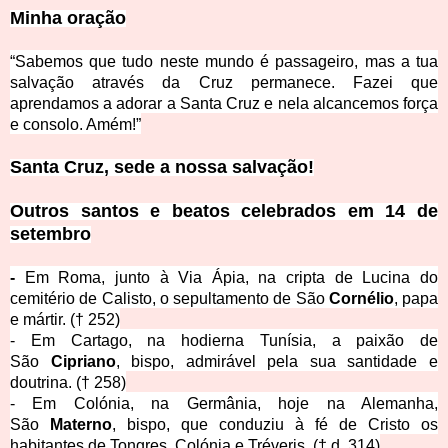
Minha oração
“Sabemos que tudo neste mundo é passageiro, mas a tua
salvação através da Cruz permanece. Fazei que
aprendamos a adorar a S
anta Cruz e nela alcancemos força
e consolo. Amém!”
Santa Cruz, sede a nossa salvação!
Outros santos e beatos celebrados em 14 de
setembro
-
E
m Roma, junto à Via Ápia, na cripta de Lucina do
cemitério de Calisto, o sepultamento de São
Cornélio
, papa
e mártir.
(† 252)
- Em Cartago, na hodierna Tunísia, a paixão de
São
Cipriano
, bispo, admirável pela sua santidade e
doutrina.
(† 258)
- Em Colónia, na Germânia, hoje na Alemanha,
São
Materno
, bispo, que conduziu à fé de Cristo os
habitantes de Tongres, Colónia e Tréveris.
(† d. 314)