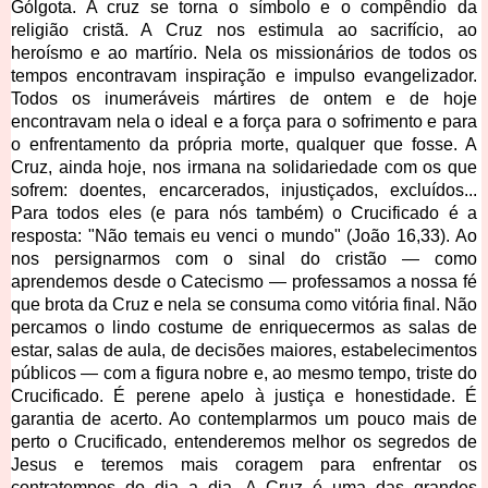
Gólgota. A cruz se torna o símbolo e o compêndio da 
religião cristã. A Cruz nos estimula ao sacrifício, ao 
heroísmo e ao martírio. Nela os missionários de todos os 
tempos encontravam inspiração e impulso evangelizador. 
Todos os inumeráveis mártires de ontem e de hoje 
encontravam nela o ideal e a força para o sofrimento e para 
o enfrentamento da própria morte, qualquer que fosse. A 
Cruz, ainda hoje, nos irmana na solidariedade com os que 
sofrem: doentes, encarcerados, injustiçados, excluídos... 
Para todos eles (e para nós também) o Crucificado é a 
resposta: "Não temais eu venci o mundo" (João 16,33). Ao 
nos persignarmos com o sinal do cristão — como 
aprendemos desde o Catecismo — professamos a nossa fé 
que brota da Cruz e nela se consuma como vitória final. Não 
percamos o lindo costume de enriquecermos as salas de 
estar, salas de aula, de decisões maiores, estabelecimentos 
públicos — com a figura nobre e, ao mesmo tempo, triste do 
Crucificado. É perene apelo à justiça e honestidade. É 
garantia de acerto. Ao contemplarmos um pouco mais de 
perto o Crucificado, entenderemos melhor os segredos de 
Jesus e teremos mais coragem para enfrentar os 
contratempos do dia a dia. A Cruz é uma das grandes 