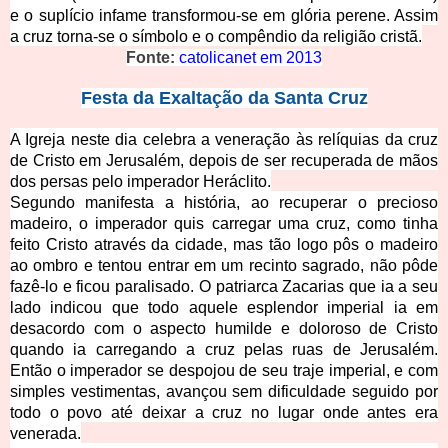
e o s
uplício infame transformou-se em glória perene. Assim
a
cruz torna-se o símbolo e o compêndio da religião cristã.
Fonte:
catolicanet em 2
013
Festa da Exaltação 
da Santa Cruz
A Igreja neste dia celebra a veneração às relíquias da cruz
de Cristo em Jerusalém, depois de ser recuperada de mãos
dos pers
as pelo imperador Heráclito
.
Segundo manifesta a história, ao recuperar o precioso
madeiro, o imperador quis carregar uma cruz, como tinha
feito Cristo através da cidade, mas tão logo pôs o madeiro
ao ombro e tentou entrar em um recinto sagrado, não pôde
fazê-lo e ficou paralisado. O patriarca Zacarias que ia a seu
lado indicou que todo aquele esplendor imperial ia em
desacordo com o aspecto humilde e doloroso de Cristo
quando ia carregando a cruz pelas ruas de Jerusalém.
Então o imperador se despojou de seu traje imperial, e com
simples vestimentas, avançou sem dificuldade seguido por
todo o povo até d
eixar a cruz no lugar onde antes era
venerada.