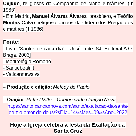
Cejudo
, religiosos da Companhia de Maria e mártires.
(†
1936)
- Em Madrid,
Manuel Álvarez Álvarez
, presbítero, e
Teófilo
Montes Calvo
, religioso, ambos da Ordem dos Pregadores
e mártires.(† 1936)
Fonte:
-
Livro “Santo
s de cada dia” – José Leite, SJ [Editorial A.O.
Braga, 2003]
- Martirológio Romano
- Santiebeati.it
- Vaticannews.
va
– Produção e edição:
Melody de Paulo
– Oração:
Rafael Vitto – Comunidade Canção Nova
https://santo.cancaonova.com/santo/exaltac
ao-da-santa-
cruz-o-amor-de-deus/?sDia=14&sMes=09&sAno=2022
Hoje a Igreja celebra a festa da Exalta
ç
ão da 
Santa Cruz