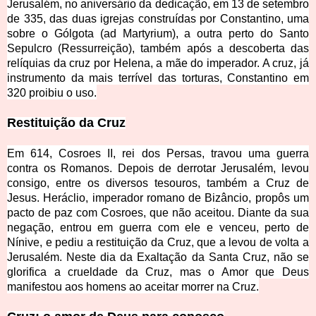
Jerusalém, no aniversário da dedicação, em 13 de setembro
de
335, das duas igrejas construídas por Constantino, uma
sobre o Gólgota (ad Martyrium), a outra perto do Santo
Sepulcro (Ressurreição), também após a descoberta das
relíquias da cruz por Helena, a mãe do imperador. A cruz, já
instrumento da mais terrível das torturas, Constantino em
320 proibiu o uso.
Restituição da Cruz
Em 614, Cosroes II, rei dos Persas, travou uma guerra
contra os Romanos. Depois de derrotar Jerusalém, levou
consigo, entre os diversos tesouros, também a Cruz de
Jesus. Heráclio, imperador romano de Bizâncio, propôs um
pacto de paz com Cosroes, que não aceitou. Diante da sua
negação, entrou em guerra com ele e venceu, perto de
Nínive, e pediu a restituição da Cruz, que a levou de vo
lta a
Jerusalém. Neste dia da Exaltação da Santa Cruz, não se
glorifica a crueldade da Cruz, mas o Amor que Deus
manifestou aos homens ao aceitar morrer na Cruz.