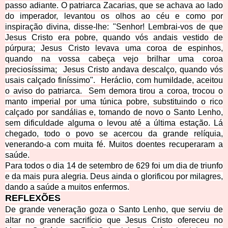
passo adiante. O patriarca Zacarias, que se achava ao lado
do imperador, levantou os olhos ao céu e como por
inspiração divina, disse-lhe: "Senhor! Lembrai-vos de que
Jesus Cristo era pobre, quando vós andais vestido de
púrpura; Jesus Cristo levava uma coroa de espinhos,
quando na vossa cabeça vejo brilhar uma coroa
preciosíssima; Jesus Cristo andava descalço, quando vós
usais calçado finíssimo". Heráclio, com humildade, aceitou
o aviso do
patriarca. Sem demora tirou a coroa, trocou o
manto imperial por uma túnica pobre, substituindo o rico
calçado por sandálias e, tomando de novo o Santo Lenho,
sem dificuldade alguma o levou até a última estação. Lá
chegado, todo o povo se acercou da grande relíquia,
venerando-a com muita fé. Muitos doentes recuperaram a
saúde.
Para todos o dia 14 de setembro de 629 foi um dia de triunfo
e da mais pura alegria. Deus ainda o glorificou po
r milagres,
dando a saúde a muitos enfermos.
REFLEX
ÕES
De grande veneração goza o Santo Lenho, que serviu de
altar no grande sacrifício que Jesus Cristo ofereceu no