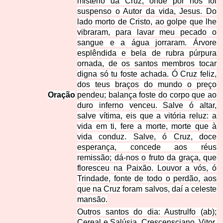
mistério da Cruz, onde por nós foi
suspenso o Autor da vida, Jesus. Do
lado morto de Cristo, ao golpe que lhe
vibraram, para lavar meu pecado o
sangue e a água jorraram. Árvore
esplêndida e bela de rubra púrpura
ornada, de os santos membros tocar
digna só tu foste achada. Ó Cruz feliz,
dos teus braços do mundo o preço
Oração
pendeu; balança foste do corpo que ao
duro inferno venceu. Salve ó altar,
salve vítima, eis que a vitória reluz: a
vida em ti, fere a morte, morte que à
vida conduz. Salve, ó Cruz, doce
esperança, concede aos réus
remissão; dá-nos o fruto da graça, que
floresceu na Paixão. Louvor a vós, ó
Trindade, fonte de todo o perdão, aos
que na Cruz foram salvos, daí a celeste
mansão.
Outros santos do dia: Austrulfo (ab);
Cereal e Salúsia, Crescensciano, Vitor,