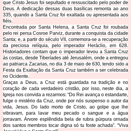
que Cristo Jesus foi sepultado e ressuscitado pelo poder de
Deus. A dedicação dessas duas basílicas remonta ao ano
335, quando a Santa Cruz foi exaltada ou apresentada aos
fiéis.
Encontrada por Santa Helena, a Santa Cruz foi roubada
pelo rei persa Cosroe Parviz, durante a conquista da cidade
Santa; e, a partir do século VII, comemora-se a recuperação
da preciosa relíquia, pelo imperador Heráclio, em 628.
Historiadores contam que o imperador levou a Santa Cruz
às costas, desde Tiberíades até Jerusalém, onde a entregou
ao patriarca Zacarias, no dia 3 de maio de 630, tendo sido a
Festa da Exaltação da Santa Cruz também a ser celebrada
no Ocidente.
Graças a Deus, a Cruz está guardada na tradição e no
coração de cada verdadeiro cristão, por isso, neste dia, a
Igreja nos convida a rezarmos:
“Do Rei avança o estandarte,
fulge o mistério da Cruz, onde por nós suspenso o autor da
vida, Jesus. Do lado morto de Cristo, ao golpe que lhe
vibravam, para lavar meu pecado o sangue e a água
jorravam. Árvore esplêndida bela de rubra púrpura ornada
dos santos membros tocar digna só tu foste achada”. “Viva