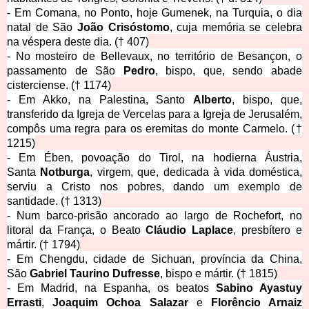
- Em Comana, no Ponto, hoje Gumenek, na Turquia, o dia
natal de São
João
Crisóstomo
, cuja memória se celebra
na véspera deste dia.
(† 407)
- No mosteiro de Bellevaux, no território de Besançon, o
passamento de São
Pedro
, bispo, que, sendo abade
cisterciense.
(† 1174)
- Em Akko, na Palestina, Santo
Alberto
, bispo, que,
transferido da Igreja de Vercelas para a Igreja de Jerusalém,
compôs uma regra para os eremitas do monte Carmelo.
(†
1215)
- Em Ében, povoação do Tirol, na hodierna Áustria,
Santa
Notburga
, virgem, que, dedicada à vida doméstica,
serviu a Cristo nos pobres, dando um exemplo de
santidade.
(† 1313)
- Num barco-prisão ancorado ao largo de Rochefort, no
litoral da França, o Beato
Cláudio
Laplace
, presbítero e
mártir.
(† 1794)
- Em Chengdu, cidade de Sichuan, província da China,
São
Gabriel
Taurino
Dufresse
, bispo e mártir.
(† 1815)
- Em Madrid, na Espanha, os beatos
Sabino Ayastuy
Errasti
,
Joaquim Ochoa Salazar
e
Florêncio Arnaiz