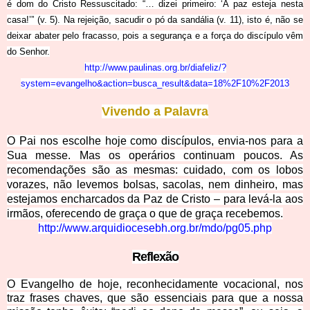
é dom do Cristo Ressuscitado: “… dizei primeiro: ‘A paz esteja nesta
casa!’” (v. 5). Na rejeição, sacudir o pó da sandália (v. 11), isto é, não se
deixar abater pelo fracasso, pois a segurança e a força do discípulo vêm
do Senhor.
http://www.paulinas.org.br/diafeliz/?
system=evangelho&action=busca_result&data=18%2F10%2F2013
Vivendo a Palavra
O Pai nos escolhe hoje como discípulos, envia-nos para a
Sua messe. Mas os operários continuam poucos. As
recomendações são as mesmas: cuidado, com os lobos
vorazes, não levemos bolsas, sacolas, nem dinheiro, mas
estejamos encharcados da Paz de Cristo – para levá-la aos
irmãos, oferecendo de graça o que de graça recebemos.
http://www.arquidiocesebh.org.br/mdo/pg05.php
Re
fl
exão
O Evangelho de hoje, reconhecidamente vocacional, nos
traz frases chaves, que são essenciais para que a nossa