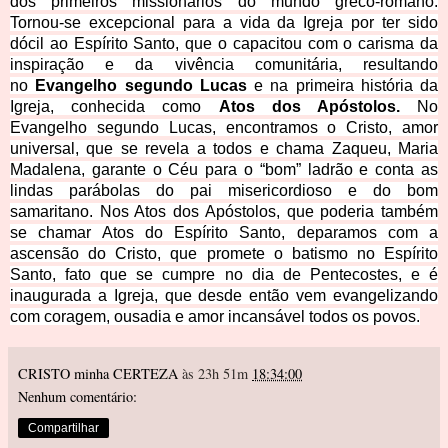
dos primeiros missionários do mundo greco-romano.
Tornou-se excepcional para a vida da Igreja por ter sido
dócil ao Espírito Santo, que o capacitou com o carisma da
inspiração e da vivência comunitária, resultando
no
Evangelho segundo Lucas
e na primeira história da
Igreja, conhecida como
Atos dos Apóstolos.
No
Evangelho segundo Lucas, encontramos o Cristo, amor
universal, que se revela a todos e chama Zaqueu, Maria
Madalena, garante o Céu para o “bom” ladrão e conta as
lindas pa
rábolas do pai misericordioso e do bom
samaritano. Nos Atos dos Apóstolos, que poderia também
se chamar Atos do Espírito Santo, deparamos com a
ascensão do Cristo, que promete o batismo no Espírito
Santo, fato que se cumpre no dia de Pentecostes, e é
inaugurada a Igreja, que desde então vem evangelizando
com coragem, ousadia e amor incansável todos os povos.
CRISTO minha CERTEZA
às 23h 51m
18:34:00
Nenhum comentário:
Compartilhar