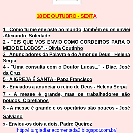
18 DE OUTUBRO - SEXT
A
1 -
Como tu me enviaste ao mundo, também eu os enviei
-Alexandre Soledade
2 -
“EIS QUE VOS ENVIO COMO CORDEIROS PARA O
MEIO DE LOBOS”. - Olívia Coutinho
3 -
Anunciadores da Palavra e do Amor de Deus - Helena
Serpa
4 -
"Uma consulta com o Doutor Lucas..." - Diác. José
da Cruz
5 -
A IGREJA É SANTA - Papa Francisco
6 -
Enviados a anunciar o reino de Deus - Helena Serpa
7 -
A messe é grande, mas os trabalhadores são
poucos.-Claretianos
8 -
A messe é grande e os operários são poucos - José
Salviano
Enviou-os dois a dois. Padre Queiroz
9 -
http://liturgiadiariacomentada2.blogsp
o
t.com.br/