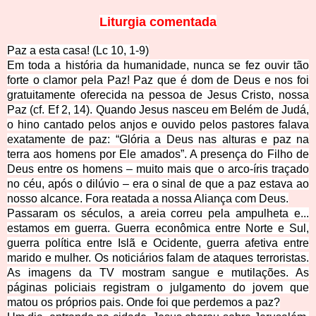
Liturgia comentada
Paz a esta casa! (Lc 10, 1-9)
Em toda a história da humanidade, nunca se fez ouvir tão
forte o clamor pela Paz! Paz que é dom de Deus e nos foi
gratuitamente oferecida na pessoa de Jesus Cristo, nossa
Paz (cf. Ef 2, 14). Quando Jesus nasceu em Belém de Judá,
o hino cantado pelos anjos e ouvido pelos pastores falava
exatamente de paz: “Glória a Deus nas alturas e paz na
terra aos homens por Ele amados”. A presença do Filho de
Deus entre os homens – muito mais que o arco-íris traçado
no céu, após o dilúvio – era o sinal de que a paz estava ao
nosso alcance. Fora reatada a nossa Aliança com Deus.
Passaram os séculos, a areia correu pela ampulheta e...
estamos em guerra. Guerra econômica entre Norte e Sul,
guerra política entre Islã e Ocidente, guerra afetiva entre
marido e mulher. Os noticiários falam de ataques terroristas.
As imagens da TV mostram sangue e mutilações. As
páginas policiais registram o julgamento do jovem que
matou os próprios pais. Onde foi que perdemos a paz?