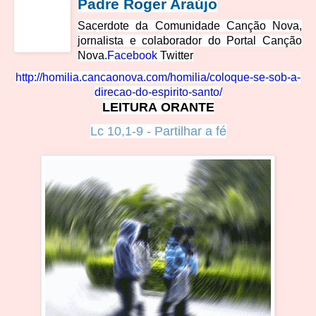
Padre Roger A
raújo
Sacerdote da Comunidade Canção Nova,
jornalista e colaborador do Portal Canção
Nova.
Facebook
Twitter
http://homilia.cancaonova.com/hom
ilia/coloque-se-sob-a-
direcao-do-espirito-santo/
LEITURA ORANTE
Lc 10,1-9 - Partilhar a f
é