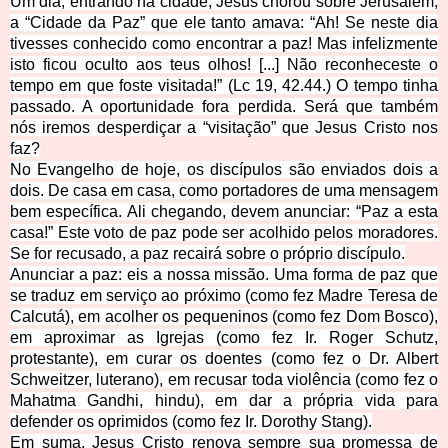
Um dia, entrando na cidade, Jesus chorou sobre Jerusalém,
a “Cidade da Paz” que ele tanto amava: “Ah! Se neste dia
tivesses conhecido como encontrar a paz! Mas infelizmente
isto ficou oculto aos teus olhos! [...] Não reconheceste o
tempo em que foste visitada!” (Lc 19, 42.44.) O tempo tinha
passado. A oportunidade fora perdida. Será que também
nós iremos desperdiçar a “visitação” que Jesus Cristo nos
faz?
No Evangelho de hoje, os discípulos são enviados dois a
dois. De casa em casa, como portadores de uma mensagem
bem específica. Ali chegando, devem anunciar: “Paz a esta
casa!” Este voto de paz pode ser acolhido pelos moradores.
Se for recusado, a paz recairá sobre o próprio discípulo.
Anunciar a paz: eis a nossa missão. Uma forma de paz que
se traduz em serviço ao próximo (como fez Madre Teresa de
Calcutá), em acolher os pequeninos (como fez Dom Bosco),
em aproximar as Igrejas (como fez Ir. Roger Schutz,
protestante), em curar os doentes (como fez o Dr. Albert
Schweitzer, luterano), em recusar toda violência (como fez o
Mahatma Gandhi, hindu), em dar a própria vida para
defender os oprimidos (como fez Ir. Dorothy Stang).
Em suma, Jesus Cristo renova sempre sua promessa de