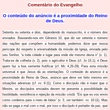
Comentário do Evangelho
O conteúdo do anúncio é a p
roximidade do Reino
de
Deus.
Setenta ou setenta e dois, dependendo do manuscrito, é o número dos
enviados. Baseando-nos em Gênesis 10, que diz ser setenta o número
das nações que compõem a humanidade, podemos dizer que nossa
perícope diz respeito à universalidade da missão da Igreja, enviada pelo
seu Senhor, “a toda cidade e lugar para onde ele mesmo devia ir” (v. 1).
Trata-se de colheita (v. 2), pois o agricultor é Deus (cf. Jo 15,1); é Deus
quem faz a boa semente frutificar (cf. Mc 4,26-29). Para esta missão
universal é que Jesus dá as orientações. O conteúdo do anúncio é a
proximidade do Reino de Deus, anúncio que deve ser feito mesmo em
situações adversas (cf. vv. 9.11). Como o discípulo não é maior que o
Mestre, os discípulos enviados devem ter presente a possibilidade da
hostilidade, resistência e rejeição da missão cristã: “Eis que eu vos envio
como cordeiros para o meio de lobos” (v. 3; ver também: vv. 10-11). Mas
não se paga o mal com o mal, por isso o discípulo é portador da paz, que