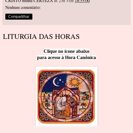
CRISTO minha CERTEZA
às 23h 51m
18:55:00
Nenhum comentário:
Compartilhar
LITURGIA DAS HORAS
Clique no ícone a
baixo
para acesso à Hora Canô
nica