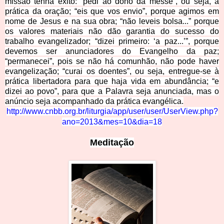
missão tenha êxito: “pedi ao dono da messe”, ou seja, a
prática da oração; “eis que vos envio”, porque agimos em
nome de Jesus e na sua obra; “não leveis bolsa...” porque
os valores materiais não dão garantia do sucesso do
trabalho evangelizador; “dizei primeiro: ‘a paz...’”, porque
devemos ser anunciadores do Evangelho da paz;
“permanecei”, pois se não há comunhão, não pode haver
evangelização; “curai os doentes”, ou seja, entregue-se à
prática libertadora para que haja vida em abundância; “e
dizei ao povo”, para que a Palavra seja anunciada, mas o
anúncio seja acompanhado da prática evangélica.
http://www.cnbb.org.br/liturgia/app/user/user/Us
er
View.php?
ano=2013&mes=10&dia=18
Medita
ção