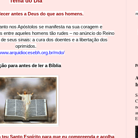
Tema do
Dia
decer antes a Deus do que aos ho
mens.
m
Santo nos Apóstolos se manifesta na sua coragem e
s entre aqueles homens tão rudes – no anúncio do Reino
de seus sinais: a cura dos doentes e a libertação dos
oprimidos.
/www.arquidiocesebh.org.br/mdo/
ão para antes de ler a
Bíblia
P
A
I
S
C
n
a
E
 teu Santo Espírito para que eu compreenda e acolha