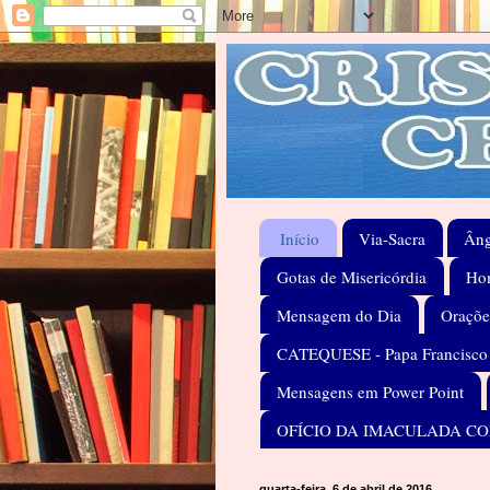
Início
Via-Sacra
Âng
Gotas de Misericórdia
Hom
Mensagem do Dia
Oraçõe
CATEQUESE - Papa Francisco
Mensagens em Power Point
OFÍCIO DA IMACULADA C
quarta-feira, 6 de abril de 2016