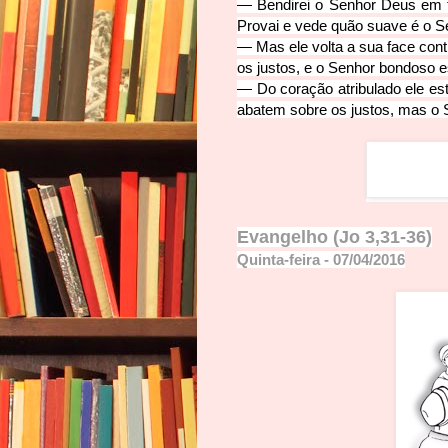
—
Bendirei o Senhor Deus em 
Provai e vede quão suave é o Se
—
Mas ele volta a sua face co
os justos, e o Senhor bondoso es
—
Do coração atribulado ele est
abatem sobre os justos, mas o S
Evangelho
(Jo 3,31-36)
Quinta-feira - 07/04/2016