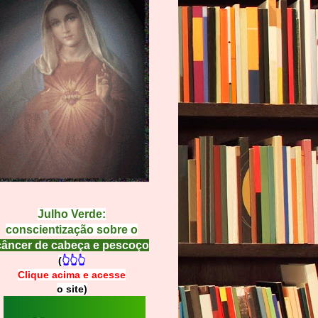
Julho Verde:
conscientização sobre o
câncer de cabeça e pescoço
(
👆👆👆
Clique acima e
a
cesse
o site)