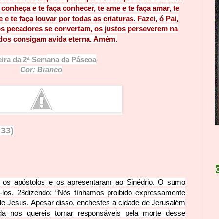
 conheça e te faça conhecer, te ame e te faça amar, te
ve e te faça louvar por todas as criaturas. Fazei, ó Pai,
 os pecadores se convertam, os justos perseverem na
odos consigam avida eterna. Amém.
eira da 2ª Sem
ana
da Páscoa
Co
r: Br
anco
-33)
m os apóstolos e os apresentaram ao Sinédrio. O sumo
-los,
28
dizendo: “Nós tínhamos proibido expressamente
e Jesus. Apesar disso, enchestes a cidade de Jerusalém
da nos quereis tornar responsáveis pela morte desse