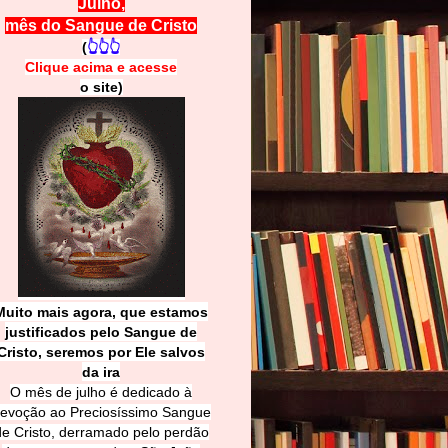
Julho,
mês do Sangue de Cristo
(
👆👆👆
Clique acima e
a
cesse
o site)
Muito mais agora, que estamos
justificados pelo Sangue de
Cri
sto, seremos por Ele salvos
da ira
O mês de julho é dedicado à
evoção ao Preciosíssimo Sangue
de Cristo, derramado pelo perdão