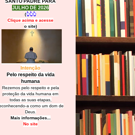
SANTO PADRE PARA
JULHO DE 2026
(
👆👆👆
Clique acima e
a
cesse
o site)
Intenção
Pelo respeito da vida
humana
Rezemos pelo respeito e pela
proteção da vida humana em
todas as suas etapas,
econhecendo-a como um dom de
Deus.
Mais informações...
No site