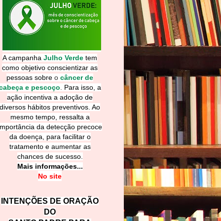
A campanha
Julho Verde
tem
como objetivo conscientizar as
pessoas sobre
o
câncer de
cabeça e pescoço
.
Para isso, a
ação incentiva a adoção de
diversos hábitos preventivos. Ao
mesmo tempo, ressalta a
importância da detecção precoce
da doença, para facilitar o
tratamento e aumentar as
chances de sucesso.
Mais informações...
No site
INTENÇÕES DE ORAÇÃO
DO