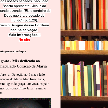
dos nossos pecados. São João
Batista apresentou Jesus ao
undo dizendo: “Eis o cordeiro de
Deus que tira o pecado do
mundo” (Jo 1,29).
Sem o
Sangue desse Cordeiro
não há salvação.
Mais informações...
No site
ostagem em destaque
gosto - Mês dedicado ao
maculado Coração de Maria
obre a Devoção ao I macu lado
oração de Maria Mãe Imaculada,
este lugar de graça, convocados pelo
mor do vosso Filho Jesus, Sumo e
te...