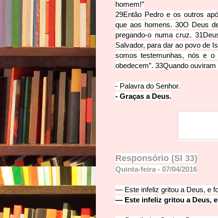
homem!”
29
Então Pedro e os outros apó
que aos homens.
30
O Deus de
pregando-o numa cruz.
31
Deus
Salvador, para dar ao povo de 
somos testemunhas, nós e o 
obedecem”.
33
Quando ouviram i
- Palavra d
o Senhor.
- Graças a Deus.
Responsório
(Sl 33)
Quinta-feira - 07/04/2016
—
Este infeliz gritou a Deus, e f
—
Este infeliz gritou a Deus, e