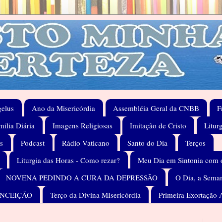
elus
Ano da Misericórdia
Assembléia Geral da CNBB
F
ilia Diária
Imagens Religiosas
Imitação de Cristo
Litur
s
Podcast
Rádio Vaticano
Santo do Dia
Terços
Liturgia das Horas - Como rezar?
Meu Dia em Sintonia com 
NOVENA PEDINDO A CURA DA DEPRESSÃO
O Dia, a Seman
ONCEIÇÃO
Terço da Divina MIsericórdia
Primeira Exortação 