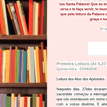
tua Santa Palavra! Que eu te
sirva e te faça servir, te lou
que pela leitura da Palavra
graça e t
5ª-f
Primeira Leitura (At 5,27
Quinta-feira - 07/04/2016
Leitura dos Atos dos Apósto
los.
Naqueles dias,
27
eles levara
sacerdote começou a interrogá
que vós ensinásseis em nome d
com a vossa doutrina. E ain