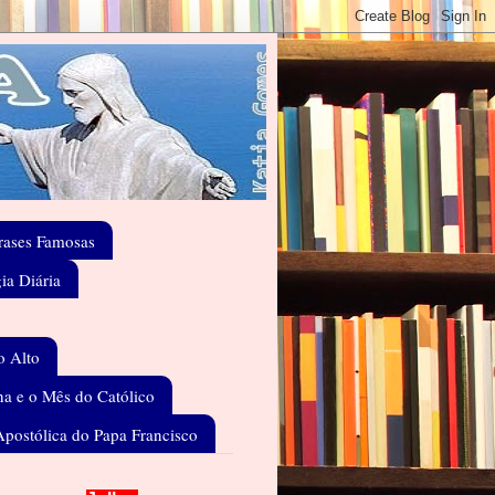
rases Famosas
gia Diária
o Alto
a e o Mês do Católico
Apostólica do Papa Francisco