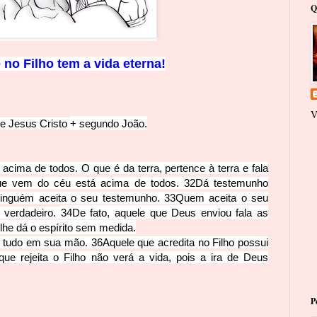
Q
 no Filho tem a vida eterna!
V
e Jesus Cristo
+
segundo João.
acima de todos. O que é da terra, pertence à terra e fala
que vem do céu está acima de todos.
32
Dá testemunho
ninguém aceita o seu testemunho.
33
Quem aceita o seu
 verdadeiro.
34
De fato, aquele que Deus enviou fala as
lhe dá o espírito sem medida.
u tudo em sua mão.
36
Aquele que acredita no Filho possui
que rejeita o Filho não verá a vida, pois a ira de Deus
P