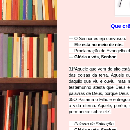
Que cr
ê
—
O Senhor esteja convosco.
—
Ele está no meio de nós.
—
Proclamação do Evangelho d
—
Glória a vós, Senhor.
31
“
Aquele que vem do alto está 
das coisas da terra. Aquele 
daquilo que viu e ouviu, mas 
testemunho atesta que Deus é
palavras de Deus, porque Deus 
35
O Pai ama o Filho e entrego
a vida eterna. Aquele, porém, 
permanece sobre ele”.
— Palavra da Sal
va
ç
ão.
— Glória a vós, Senhor.