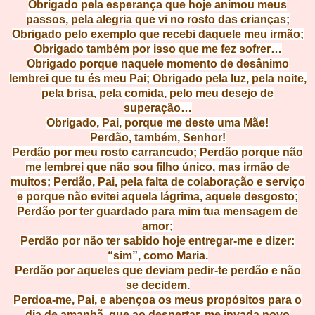
Obrigado pela esperança que hoje animou meus
passos, pela alegria que vi no rosto das crianças;
Obrigado pelo exemplo que recebi daquele meu irmão;
Obrigado também por isso que me fez sofrer…
Obrigado porque naquele momento
de desânimo
lembrei que tu és meu Pai; Obrigado pela luz, pela noite,
pela brisa, pela comida, pelo meu desejo de
superação…
Obrigado, Pai, porque me deste uma Mãe!
Perdão, também, Senhor!
Perdão por meu rosto carrancudo; Perdão porque não
me lembrei que não sou filho único, mas irmão de
muitos; Perdão, Pai, pela falta de colaboração e serviço
e porque não evitei aquela lágrima, aquele desgosto;
Perdão por ter guardado para mim tua mensagem de
amor;
Perdão por não ter sabido hoje entregar-me e dizer:
“sim”, como Maria.
Perdão por aqueles que deviam pedir-te perdão e não
se decidem.
Perdoa-me, Pai, e abençoa os meus propósitos para o
dia de amanhã, que ao despertar, me invada novo