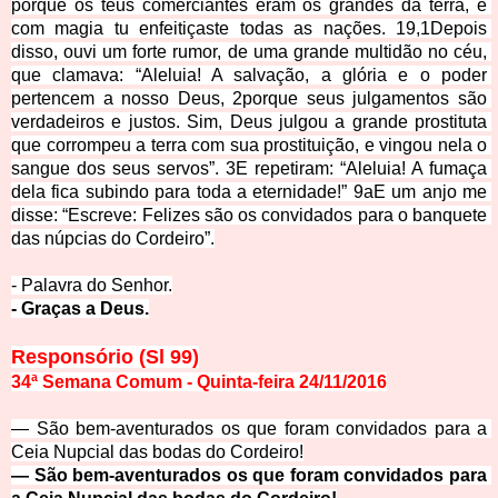
porque os teus comerciantes eram os grandes da terra, e 
com magia tu enfeitiçaste todas as nações. 19,1Depois 
disso, ouvi um forte rumor, de uma grande multidão no céu, 
que clamava: “Aleluia! A salvação, a glória e o poder 
pertencem a nosso Deus, 2porque seus julgamentos são 
verdadeiros e justos. Sim, Deus julgou a grande prostituta 
que corrompeu a terra com sua prostituição, e vingou nela o 
sangue dos seus servos”. 3
E repetiram: “Aleluia! A fumaça 
dela fica subindo para toda a eternidade!” 9aE um anjo me 
disse: “Escreve: Felizes são os convidados para o banquete 
das núpcias do Cordeiro”.
- Palavra do 
Senhor.
- Graças a Deus.
Responsório (Sl 99)
34ª Semana Comum - Quinta-feira 24/11/2016
— São bem-aventurados os que foram convidados para a 
Ceia Nupcial das bodas do Cord
eiro!
— São bem-aventurados os que foram convidados para 