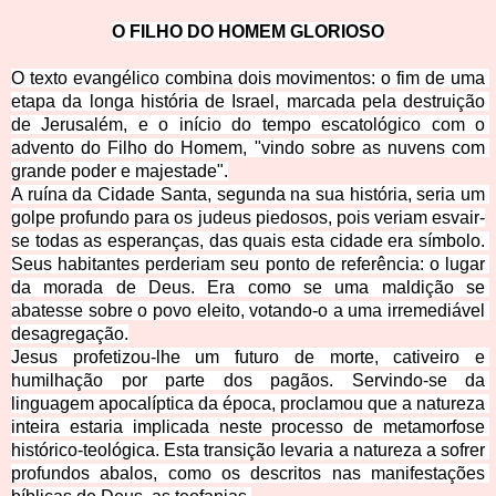
O FILHO DO HOMEM GLORIOSO
O texto evangélico combina dois movimentos: o fim de uma 
etapa da longa história de Israel, marcada pela destruição 
de Jerusalém, e o início do tempo escatológico com o 
advento do
 Filho do Homem, "vindo sobre as nuvens com 
grande poder e majestade".
A ruína da Cidade Santa, segunda na sua história, seria um 
golpe profundo para os judeus piedosos, pois veriam esvair-
se todas as esperanças, das quais esta cidade era símbolo. 
Seus habitantes perderiam seu ponto de referência: o lugar 
da morada de Deus. Era como se uma maldição se 
abatesse sobre o povo eleito, votando-o a uma irremediável 
desagre
gação.
Jesus profetizou-lhe um futuro de morte, cativeiro e 
humilhação por parte dos pagãos. Servindo-se da 
linguagem apocalíptica da época, proclamou que a natureza 
inteira estaria implicada neste processo de metamorfose 
histórico-te
ológica. Esta transição levaria a natureza a sofrer 
profundos abalos, como os descritos nas manifestações 