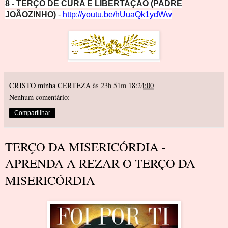
8 - TERÇO DE CURA E LIBERTAÇÃO (PADRE
JOÃOZINHO)
-
http://youtu.be/hUuaQk1ydW
w
CRISTO minha CERTEZA
às 23h 51m
18:24:00
Nenhum comentário:
Compartilhar
TERÇO DA MISERICÓRDIA -
APRENDA A REZAR O TERÇO DA
MISERICÓRDIA