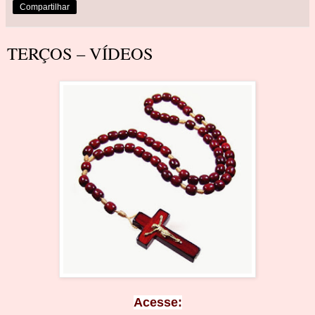
Compartilhar
TERÇOS – VÍDEOS
Ace
sse: