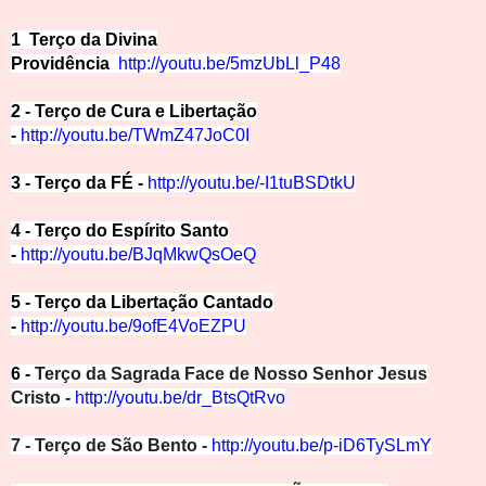
1 Terço da Divina
Providência
http://youtu.be/5mzUbLl_P48
2 - Terço de Cura e Libertação
-
http://youtu.be/TWmZ47JoC0I
3 - Terço da FÉ -
http://youtu.be/-I1tuBS
DtkU
4 - Terço do Espírito Santo
-
http://youtu.be/BJqMk
wQsOeQ
5 - Terço da Libertação Cantado
-
http://youtu.be/9ofE4VoEZPU
6 -
Terço da Sagrada Face de Nosso Senhor Jesus
Cristo -
http://youtu.be/dr_BtsQtRvo
7 - Terço de São Bento -
http://youtu.be/p-iD6TySLmY