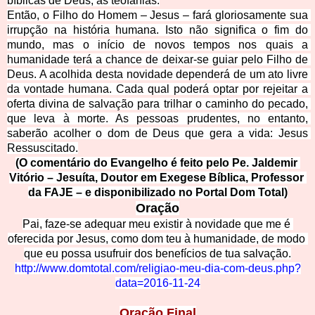
bíblicas de Deus, as teofanias.
Então, o Filho do Homem – Jesus – fará gloriosamente sua 
irrupção na história humana. Isto não significa o fim do 
mundo, mas o início de novos tempos nos quais a 
humanidade terá a chance de deixar-se guiar pelo Filho de 
Deus. A acolhida desta novidade dependerá de um ato livre 
da vontade humana. Cada qual poderá optar por rejeitar a 
oferta divina de salvação para trilhar o caminho do pecado, 
que leva à morte. As pessoas prudentes, no entanto, 
saberão acolher o dom de Deus que gera a vida: Jesus
Ressuscitado.
(O comentário do Evangelho é feito pelo Pe. Jaldemir 
Vitório – Jesuíta, Doutor em Exegese Bíblica, Professor 
da FAJE – e disponibilizado no Portal Dom Total)
Oração
Pai, faze-se adequar meu existir à novidade que me é 
oferecida por Jesus
, como dom teu à humanidade, de modo 
que eu possa usufruir dos benefícios de tua salvação.
http://www.domtotal.com/religiao-m
eu-dia-co
m-deus.php?
data=2016-11-24
Oração Final