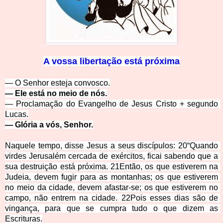
A vo
ssa libertação está próxima
— O Senhor esteja conv
osco.
— Ele está no meio de nós.
— Proclamação do Ev
angelho de Jesus Cristo + segundo 
Lucas.
— Glória a vós, Senhor.
Naquele tempo, disse Jesus a seus discípulos: 20“Quando 
virdes Jerusalém cercada de exércitos, ficai sabendo que a 
sua destruição está próxima. 21Então, os que estiverem na 
Judeia, devem fugir para as montanhas; os que estiverem 
no meio da cidade, devem afastar-se; os que estiverem no 
campo, não
 entrem na cidade. 22Pois esses dias são de 
vingança, para que se cumpra tudo o que dizem as 
Escrituras.