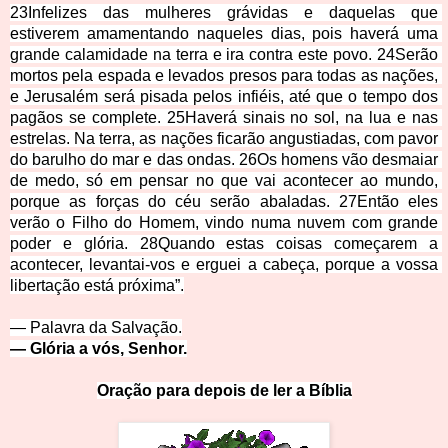
23Infelizes das mulheres grávidas e daquelas que 
estiverem amamentando naqueles dias, pois haverá uma 
grande calamidade na terra e ira contra este povo. 24Serão 
mortos pela espada e levados presos para todas as nações, 
e Jerusalém será pisada pelos infiéis, até que o tempo dos 
pagãos se complete. 25Haverá sinais no sol, na lua e nas 
estrelas. Na terra, as nações ficarão angustiadas, com pavor 
do barulho do mar e das ondas. 26Os homens vão desmaiar 
de medo, só em pensar no que vai acontecer ao mundo, 
porque as forças do céu serão abaladas. 27Então eles 
verão o Filho do Homem, vindo numa nuvem com grande 
poder e glória. 28Quando estas coisas começarem a 
acontecer, levantai-vos e erguei a cabeça, po
rque a vossa 
libertação está próxima”.
— Palavra da 
Salvação.
— Glória a vós, Senhor.
Oração para depois de ler a Bíblia