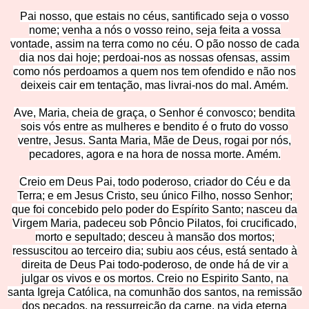
Pai nosso, que estais no céus, santificado seja o vosso
nome; venha a nós o vosso reino, seja feita a vossa
vontade, assim na terra como no céu. O pão nosso de cada
dia nos dai hoje; perdoai-nos as nossas ofensas, assim
como nós perdoamo
s a quem nos tem ofendido e não nos
deixeis cair em tentação, mas livrai-nos do mal. Amém.
Ave, Maria, cheia de graça, o Senhor é convosco
; bendita
sois vós entre as mulheres e bendito é o fruto do vosso
ventre, Jesus. Santa Maria, Mãe de Deus, rogai por nós,
pecadores, agora e na hora de nossa morte. Amém.
Creio em Deus Pai, todo poderoso, criador do Céu e da
Terra; e em Jesus Cristo, seu único Filho, nosso Senhor;
que foi concebido pelo poder do Espírito Santo; nasceu da
Virgem Maria, padeceu sob Pôncio Pilatos, foi crucificado,
morto e sepultado; desceu à mansão dos mortos;
ressuscitou ao terceiro dia; subiu aos céus, está sentado à
direita de Deus Pai todo-poderoso, de onde há de vir a
julgar os vivos e os mortos. Creio no Espirito S
anto, na
santa Igreja Católica, na comunhão dos santos, na remissão
dos pecados, na ressurreição da carne, na vida eterna