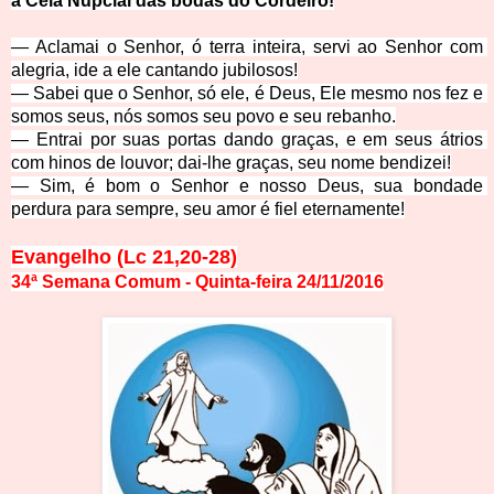
a Ceia Nupcial das bodas do Cordeiro!
— Aclamai o Senhor, ó terra inteira, servi ao Senhor com 
alegria, ide a ele cantando jubil
osos!
— Sabei que o Senhor, só ele, é Deus, Ele mesmo nos fez e 
somos seus, nós somos seu povo e seu reb
anho.
— Entrai p
or suas portas dando graças, e em seus átrios 
com hinos de louvor; dai-lhe graças, seu nome bendizei!
— Sim,
 é bom o Senhor e nosso Deus, sua bondade 
perdura para sempre, seu amor é fiel eternam
ente!
Evangelho (Lc 21,20-28)
34ª Semana Comum - Quinta-feira 24/11/2016