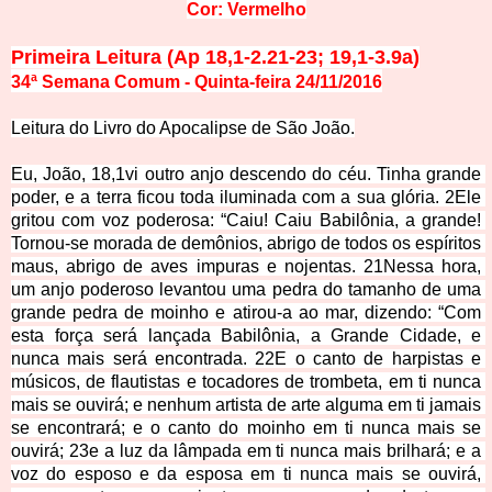
Cor: Vermelho
Primeira Leitura (Ap 18,1-2.21-23; 19,1-3.9a)
34ª Semana Comum - Quinta-feira 24/11/2016
Leitura do Livro do Apocalipse de São
 João.
Eu, João, 18,1vi outro anjo descendo do céu. Tinha grande 
poder, e a terra ficou toda iluminada com a sua glória. 2Ele 
gritou com voz poderosa: “Caiu! Caiu Babilônia, a grande! 
Tornou-se morada de demônios, abrigo de todos os espíritos 
maus, abrigo de aves impuras e nojentas. 21Nessa hora, 
um anjo poderoso levantou uma pedra do tamanho de uma 
grande pedra de moinho e atirou-a ao mar, dizendo: “Com 
esta força será lançada Babilônia, a Grande Cidade, e 
nunca mais será encontrada. 22E o canto de harpistas e 
músicos, de flautistas e tocadores de trombeta, em ti nunca 
mais se ouvirá; e nenhum artista de arte alguma em ti jamais 
se encontrará; e o canto do moinho em ti nunca mais se 
ouvirá; 23e a luz da lâmpada em ti nunca mais brilhará; e a 
voz do esposo e da esposa em ti nunca mais se ouvirá, 