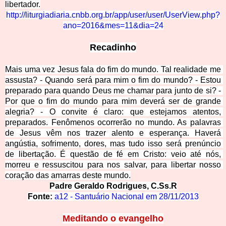
libertador.
http://liturgiadiaria.cnbb.org.br/app/user/user/UserView.php?
ano=2016&mes=11&dia=24
Recadinho
Mais uma vez Jesus fala do fim do mundo. Tal realidade me 
assusta? - Quando será para mim o fim do mundo? - Estou 
preparado para quando Deus me chamar para junto de si? - 
Por que o fim do mundo para mim deverá ser de grande 
alegria? - O convite é claro: que estejamos atentos, 
preparados. Fenômenos ocorrerão no mundo. As palavras 
de Jesus vêm nos trazer alento e esperança. Haverá 
angústia, sofrimento, dores, mas tudo isso será prenúncio 
de libertação. É questão de fé em Cristo: veio até nós, 
morreu e ressuscitou para nos salvar, para libertar nosso 
coração das amarras deste m
undo.
Padre Geraldo Rodrigues, C.Ss.R
Fonte:
a12 - Santuário Nacional em 28/11/2013
Meditando o evangelho