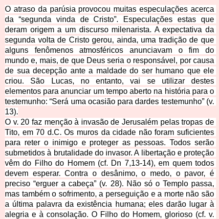
O atraso da parúsia provocou muitas especulações acerca 
da “segunda vinda de Cristo”. Especulações estas que 
deram origem a um discurso milenarista. A expectativa da 
segunda volta de Cristo gerou, ainda, uma tradição de que 
alguns fenômenos atmosféricos anunciavam o fim do 
mundo e, mais, de que Deus seria o responsável, por causa 
de sua decepção ante a maldade do ser humano que ele 
criou. São Lucas, no entanto, vai se utilizar destes 
elementos para anunciar um tempo aberto na história para o 
testemunho: “Será u
ma ocasião para dardes testemunho” (v. 
13).
O v. 20 faz menção à invasão de Jerusalém pelas tropas de 
Tito, em 70 d.C. Os muros da cidade não foram suficientes 
para reter o inimigo e proteger as pessoas. Todos serão 
submetidos à brutalidade do invasor. A libertação e proteção 
vêm do Filho do Homem (cf. Dn 7,13-14), em quem todos 
devem esperar. Contra o desânimo, o medo, o pavor, é 
preciso “erguer a cabeça” (v. 28). Não só o Templo passa, 
mas também o sofrimento, a perseguição e a morte não são 
a última palavra da existência humana; eles darão lugar à 
alegria e à consolação. O Filho do Homem, glorioso (cf. 
v. 