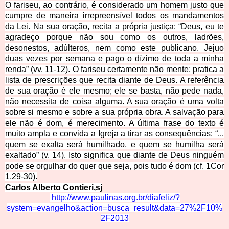
O fariseu, ao contrário, é considerado um homem justo que
cumpre de maneira irrepreensível todos os mandamentos
da Lei. Na sua oração, recita a própria justiça: “Deus, eu te
agradeço porque não sou como os outros, ladrões,
desonestos, adúlteros, nem como este publicano. Jejuo
duas vezes por semana e pago o dízimo de toda a minha
renda” (vv. 11-12). O fariseu certamente não mente; pratica a
lista de prescrições que recita diante de Deus. A referência
de sua oração é ele mesmo; ele se basta, não pede nada,
não necessita de coisa alguma. A sua oração é uma volta
sobre si mesmo e sobre a sua própria obra. A salvação para
ele não é dom, é merecimento. A última frase do texto é
muito ampla e convida a Igreja a tirar as consequências: “...
quem se exalta será humilhado, e quem se humilha será
exaltado” (v. 14). Isto significa que diante de Deus ninguém
pode se orgulhar do quer que seja, pois tudo é dom (cf. 1Cor
1,29-30).
Carlos Alberto Contie
ri,sj
http://www.paulinas.org.br/diafeli
z/?
system=evangelho&action=busca_result&data=27%2F10%
2F2013