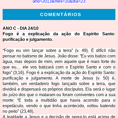
ano=2013&mes=10&dia=23
COMENTÁRIOS
ANO C - DI
A 24/10
Fogo é a explicação da ação do Espí
rito Santo:
purificação e julgamento.
“Fogo eu vim lançar sobre a terra” (v. 49). É difícil não
pensar no batismo de Jesus. João disse: “Eu vos batizo com
água, mas depois de mim, vem aquele que é mais forte do
que eu… ele vos batizará com o Espírito Santo e com o
fogo” (3,16). Fogo é a explicação da ação do Espírito Santo:
purificação e julgamento. A morte de Jesus (v. 50) é,
também, um verdadeiro fogo lançado sobre a terra, que
dividirá e dispersará os próprios discípulos. Ela será o lugar
do juízo dos que o mataram ou foram coniventes com a sua
morte: “E toda a multidão que havia acorrido para o
espetáculo, vendo o que tinha acontecido, voltou batendo
no peito” (23,48).
A lealdade a Jesus e a decisão de segui-lo está acima de