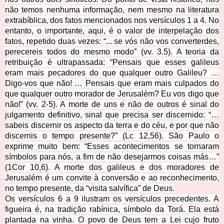
não temos nenhuma informação, nem mesmo na literatura
extrabíblica, dos fatos mencionados nos versículos 1 a 4. No
entanto, o importante, aqui, é o valor de interpelação dos
fatos, repetido duas vezes: “... se vós não vos converterdes,
perecereis todos do mesmo modo” (vv. 3.5). A teoria da
retribuição é ultrapassada: “Pensais que esses galileus
eram mais pecadores do que qualquer outro Galileu? …
Digo-vos que não! … Pensais que eram mais culpados do
que qualquer outro morador de Jerusalém? Eu vos digo que
não!” (vv. 2-5). A morte de uns e não de outros é sinal do
julgamento definitivo, sinal que precisa ser discernido: “…
sabeis discernir os aspecto da terra e do céu, e por que não
discernis o tempo presente?” (Lc 12,56). São Paulo o
exprime muito bem: “Esses acontecimentos se tornaram
símbolos para nós, a fim de não desejarmos coisas más…”
(1Cor 10,6). A morte dos galileus e dos moradores de
Jerusalém é um convite à conversão e ao reconhecimento,
no tempo presente, da “visita salvífica” de Deus.
Os versículos 6 a 9 ilustram os versículos precedentes. A
figueira é, na tradição rabínica, símbolo da Torá. Ela está
plantada na vinha. O povo de Deus tem a Lei cujo fruto