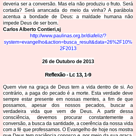
deveria ser a conversão. Mas ela não produziu o fruto. Será
cortada? Será arrancada do meio da vinha? A parábola
acentua a bondade de Deus: a maldade humana não
impede Deus de ser bom.
Carlos Alberto Contieri,sj
http://www.paulinas.org.br
/di
afeliz/?
system=evangelho&action=busca_result&data=26%2F10%
2F2013
26 de Outubro de 2013
Reflexão
- Lc 13, 1-9
Quem vive na graça de Deus tem a vida dentro de si. Ao
contrário, a paga do pecado é a morte. Esta verdade deve
sempre estar presente em nossas mentes, a fim de que
possamos, apesar dos nossos pecados, buscar a
verdadeira vida que vem de Deus. A partir dessa
consciência, devemos procurar constantemente a
conversão, a busca da santidade, a coerência da nossa vida
com a fé que professamos. O Evangelho de hoje nos mostra
que Deus tem paciência conosco e, por meio da sua graça,