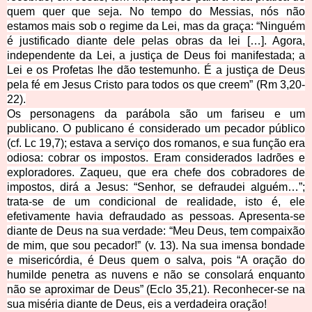
quem quer que seja. No tempo do Messias, nós não
estamos mais sob o regime da Lei, mas da graça: “Ninguém
é justificado diante dele pelas obras da lei […]. Agora,
independente da Lei, a justiça de Deus foi manifestada; a
Lei e os Profetas lhe dão testemunho. É a justiça de Deus
pela fé em Jesus Cristo para todos os que creem” (Rm 3,20-
22).
Os personagens da parábola são um fariseu e um
publicano. O publicano é considerado um pecador público
(cf. Lc 19,7); estava a serviço dos romanos, e sua função era
odiosa: cobrar os impostos. Eram considerados ladrões e
exploradores. Zaqueu, que era chefe dos cobradores de
impostos, dirá a Jesus: “Senhor, se defraudei alguém…”;
trata-se de um condicional de realidade, isto é, ele
efetivamente havia defraudado as pessoas. Apresenta-se
diante de Deus na sua verdade: “Meu Deus, tem compaixão
de mim, que sou pecador!” (v. 13). Na sua imensa bondade
e misericórdia, é Deus quem o salva, pois “A oração do
humilde penetra as nuvens e não se consolará enquanto
não se aproximar de Deus” (Eclo 35,21). Reconhecer-se na
sua miséria diante de Deus, eis a verdadeira oração!