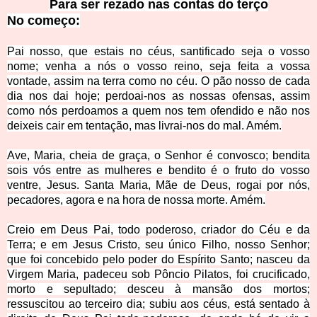
Para ser rezado nas contas do terço
No começ
o:
Pai nosso, que estais no céus, santificado seja o vosso
nome; venha a nós o vosso reino, seja feita a vossa
vontade, assim na terra como no céu. O pão nosso de cada
dia nos dai hoje; perdoai-nos as nossas ofensas, assim
como nós perdoamos a quem nos tem ofendido e não nos
deixeis cair em tentação, mas livrai-nos do mal. Amém.
Ave, Maria, cheia de graça, o Senhor é convosco; bendita
sois vós entre as mulheres e bendito é o fruto do vosso
ventre, Jesus. Santa Maria, Mãe de Deus, rogai por nós,
pecadores, agora e na hora de nossa morte. Amém.
Creio em Deus Pai, todo poderoso, criador do Céu e da
Terra; e em Jesus Cristo, seu único Filho, nosso Senhor;
que foi concebido pelo poder do Espírito Santo; nasceu da
Virgem Maria, padeceu sob Pôncio Pilatos, foi crucificado,
morto e sepultado; desceu à mansão dos mortos;
ressuscitou ao terceiro dia; subiu aos céus, está sentado à