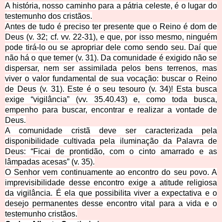
A história, nosso caminho para a pátria celeste, é o lugar do
testemunho dos cristãos.
Antes de tudo é preciso ter presente que o Reino é dom de
Deus (v. 32; cf. vv. 22-31), e que, por isso mesmo, ninguém
pode tirá-lo ou se apropriar dele como sendo seu. Daí que
não há o que temer (v. 31). Da comunidade é exigido não se
dispersar, nem ser assimilada pelos bens terrenos, mas
viver o valor fundamental de sua vocação: buscar o Reino
de Deus (v. 31). Este é o seu tesouro (v. 34)! Esta busca
exige “vigilância” (vv. 35.40.43) e, como toda busca,
empenho para buscar, encontrar e realizar a vontade de
Deus.
A comunidade cristã deve ser caracterizada pela
disponibilidade cultivada pela iluminação da Palavra de
Deus: “Ficai de prontidão, com o cinto amarrado e as
lâmpadas acesas” (v. 35).
O Senhor vem continuamente ao encontro do seu povo. A
imprevisibilidade desse encontro exige a atitude religiosa
da vigilância. É ela que possibilita viver a expectativa e o
desejo permanentes desse encontro vital para a vida e o
testemunho cristãos.