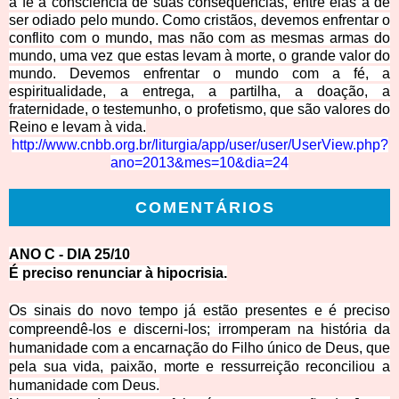
a fé a consciência de suas consequências, entre elas a de
ser odiado pelo mundo. Como cristãos, devemos enfrentar o
conflito com o mundo, mas não com as mesmas armas do
mundo, uma vez que estas levam à morte, o grande valor do
mundo. Devemos enfrentar o mundo com a fé, a
espiritualidade, a entrega, a partilha, a doação, a
fraternidade, o testemunho, o profetismo, que são valores do
Reino e levam à vida.
http://www.cnbb.org.br/liturgia/app/user/user/Use
rView.php?
ano=2013&mes=10&dia=24
COMENTÁRIOS
ANO C - DI
A 25/10
É preciso renunciar à
hipocrisia.
Os sinais do novo tempo já estão presentes e é preciso
compreendê-los e discerni-los; irromperam na história da
humanidade com a encarnação do Filho único de Deus, que
pela sua vida, paixão, morte e ressurreição reconciliou a
humanidade com Deus.