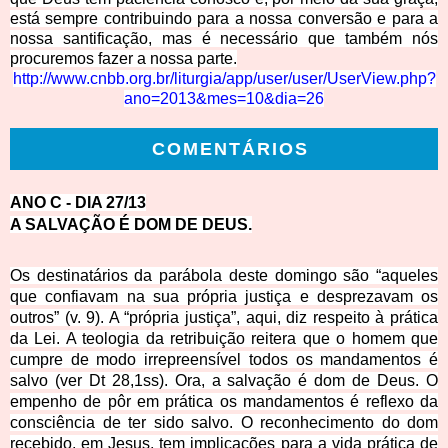
está sempre contribuindo para a nossa conversão e para a
nossa santificação, mas é necessário que também nós
procuremos fazer a nossa parte.
http://www.cnbb.org.br/liturgia/app/user/user/UserV
iew.php?
ano=2013&mes=10&dia=26
COMENTÁRIOS
ANO C
- DIA 27/13
A SALVAÇÃO É DOM DE
DEUS.
Os destinatários da parábola deste domingo são “aqueles
que confiavam na sua própria justiça e desprezavam os
outros” (v. 9). A “própria justiça”, aqui, diz respeito à prática
da Lei. A teologia da retribuição reitera que o homem que
cumpre de modo irrepreensível todos os mandamentos é
salvo (ver Dt 28,1ss). Ora, a salvação é dom de Deus. O
empenho de pôr em prática os mandamentos é reflexo da
consciência de ter sido salvo. O reconhecimento do dom
recebido, em Jesus, tem implicações para a vida prática de