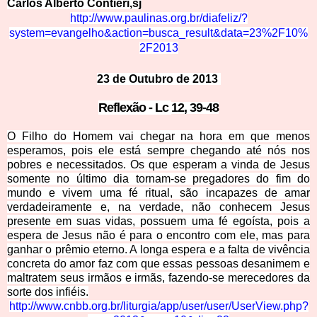
Carlos Alberto Con
tieri,sj
http://www.paulinas.org.br/diafeliz/?
system=evangelho&action=busca_result&
data=23%2F10%
2F2013
23 de Outubro de 2013
Reflexão - Lc
12, 39-48
O Filho do Homem vai chegar na hora em que menos
esperamos, pois ele está sempre chegando até nós nos
pobres e necessitados. Os que esperam a vinda de Jesus
somente no último dia tornam-se pregadores do fim do
mundo e vivem uma fé ritual, são incapazes de amar
verdadeiramente e, na verdade, não conhecem Jesus
presente em suas vidas, possuem uma fé egoísta, pois a
espera de Jesus não é para o encontro com ele, mas para
ganhar o prêmio eterno. A longa espera e a falta de vivência
concreta do amor faz com que essas pessoas desanimem e
maltratem seus irmãos e irmãs, fazendo-se merecedores da
sorte dos infiéis.
http://www.cnbb.org.br/liturgia/app/user/user/Us
erView.php?