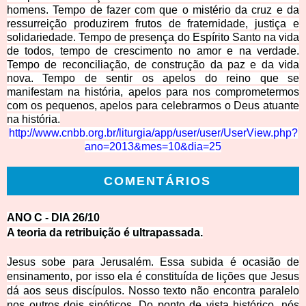
homens. Tempo de fazer com que o mistério da cruz e da
ressurreição produzirem frutos de fraternidade, justiça e
solidariedade. Tempo de presença do Espírito Santo na vida
de todos, tempo de crescimento no amor e na verdade.
Tempo de reconciliação, de construção da paz
e da vida
nova. Tempo de sentir os apelos do reino que se
manifestam na história, apelos para nos comprometermos
com os pequenos, apelos para celebrarmos o Deus atuante
na história.
http://www.cnbb.org.br/liturgia/app/user/user/U
serView.php?
ano=2013&mes=10&dia=25
COMENTÁRIOS
ANO C - DIA 2
6/10
A teoria da retribuição é ultrapassada.
Jesus sobe para Jerusalém. Essa subida é ocasião de
ensinamento, por isso ela é constituída de lições que Jesus
dá aos seus discípulos. Nosso texto não encontra paralelo
nos outros dois sinóticos. Do ponto de vista histórico, nós