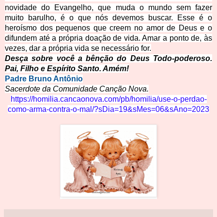
novidade do Evangelho, que muda o mundo sem fazer
muito barulho, é o que nós devemos buscar. Esse é o
heroísmo dos pequenos que creem no amor de Deus e o
difundem até a própria doação de vi
da. Amar a ponto de, às
vezes, dar a própria vida se necessário for.
Desça sobre você a bênção do Deus Todo-poderoso.
Pai, Filho e Espírito Santo. Amém!
Padre Bruno Antônio
Sacerdote da Comunidade Cançã
o
Nova.
https://homilia.cancaonova.com/pb/homil
ia/use-o-perdao-
como-arma-contra-o-mal/?sDia=19&sMes=06&sAno=2023