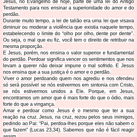
Jesus, no Evangelho de hoje,
parte de uma lei do Antigo
Testamento para nos ensinar a superioridade do amor e do
perdão.
Durante muito tempo, a lei de talião era uma lei que visava
diminuir ou moderar a violência que existia naquele tempo,
estabelecendo o limite do “olho por olho, dente por dente”.
Ou seja, o mal que eu fiz, você tem o direito de retribuir na
mesma proporção.
E Jesus, porém, nos ensina o valor superior e fundamental
do perdão. Perdoar significa vencer os sentimentos que nos
levam a querer não deixar impune o mal sofrido. E Jesus
nos ensina que a sua justiça é o amor e o perdão.
Viver o amor perdoando quem nos agrediu e nos ofendeu
só será possível se nós estivermos em sintonia com Cristo,
se nós estivermos unidos a Ele. Porque, em Jesus,
encontramos um amor que é mais forte do que o ódio, mais
forte do que a vingança.
Amar e perdoar como Jesus é o mesmo que ter a sua
reação na cruz. Jesus, na cruz, rezou pelos seus inimigos,
pedindo ao Pai:
“Pai, perdoa-lhes porque eles não sabem o
que fazem”
(Lucas 23,34). Sabemos que não é fácil reagir
assim.