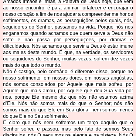
Amados irmãos e irmãs, a Palavra de Deus hoje, que vem
ao nosso encontro, é para animar, fortalecer e encorajar o
nosso coração a fim de nos ajudar a compreender melhor os
sofrimentos, os dramas, as perseguições pelos quais, nós,
seguidores do Senhor, passamos na vida. Porque nós nos
enganamos quando achamos que quem serve a Deus não
sofre e não passa por perseguições, por dramas e
dificuldades. Nós achamos que servir a Deus é estar imune
aos males deste mundo. É que, na verdade, os servidores
ou seguidores do Senhor, muitas vezes, sofrem dez vezes
mais do que todo o mundo.
Não é castigo, pelo contrário, é diferente disso, porque no
nosso sofrimento, em nossas dores, em nossas angústias,
nós somos consolados por Aquele que mais sofreu, por
Aquele que mais amou, por Aquele que deu Sua vida por
nós, porque Ele mesmo diz que nós não estamos acima
d’Ele. Nós não somos mais do que o Senhor; nós não
somos mais do que Ele em Sua glória, nem somos menos
do que Ele no Seu sofrimento.
É claro que nós nem sofremos um terço daquilo que o
Senhor sofreu e passou, mas pelo fato de sermos Seus
discípulos, nós O seguimos na alegria e na tristeza. Nós O