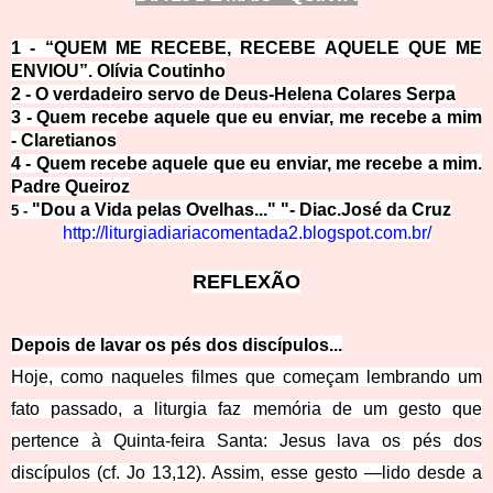
1 -
“QUEM ME RECEBE, RECEBE AQUELE QUE ME
ENVIOU”. Olívia Coutinho
2 -
O verdadeiro servo de Deus-Helena Colares
Serpa
3 -
Quem recebe aquele que eu enviar, me recebe a mim
- Claretianos
4 -
Quem recebe aquele que eu enviar, me receb
e a mim.
Padre Queiroz
"Dou a Vida pelas Ovelhas..." "- Diac.José da Cruz
5 -
http://liturgiadiariacomentada2.blogs
pot.com.br/
REFLEX
ÃO
Depois de lavar os pés dos
discípulos...
Hoje, como naqueles filmes que começam lembrando um
fato passado, a liturgia faz memória de um gesto que
pertence à Quinta-feira Santa: Jesus lava os pés dos
discípulos (cf. Jo 13,12). Assim, esse gesto —lido desde a