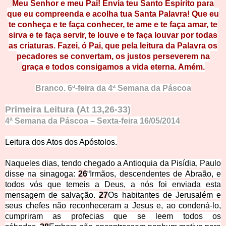
Meu Senhor e m
eu Pai! Envia teu Santo Espírito
para
que eu compreenda e acolha tua Santa Palavra! Que eu
te conheça e te faça conhecer, te ame e te faça amar, te
sirva e te faça servir, te louve e te faça louvar por todas
as criaturas. Fazei, ó Pai, que pela leitura da Palavra os
pecadores se convertam, os justos perseverem na
graça e todos consigamos a vida eterna. Amém.
Branco. 6ª-feira da 4ª Semana d
a Páscoa
Primeira Leitura (At 13,26
-33)
4ª Semana da Páscoa – Sexta-feira 16/05/2014
Leitura dos Atos dos Apóstolos.
Naqueles dias, tendo chegado a Antioquia da Pisídia, Paulo
disse na sinagoga:
26
“Irmãos, descendentes de Abraão, e
todos vós que temeis a Deus, a nós foi enviada esta
mensagem de salvação.
27
Os habitantes de Jerusalém e
seus chefes não reconheceram a Jesus e, ao condená-lo,
cumpriram as profecias que se leem todos os