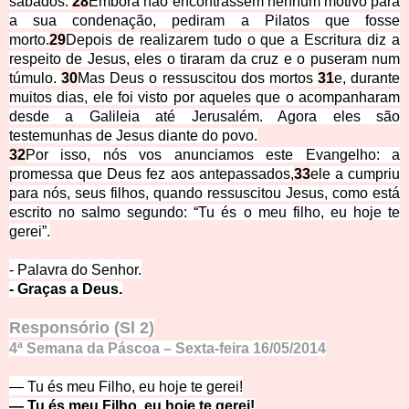
sábados.
28
Embora não encontrassem nenhum motivo para
a sua condenação, pediram a Pilatos que fosse
morto.
29
Depois de realizarem tudo o que a Escritura diz a
respeito de Jesus, eles o tiraram da cruz e o puseram num
túmulo.
30
Mas Deus o ressuscitou dos mortos
31
e, durante
muitos dias, ele foi visto por aqueles que o acompanharam
desde a Galileia até Jerusalém. Agora eles são
testemunhas de Jesus diante do povo.
32
Por isso, nós vos anunciamos este Evangelho: a
promessa que Deus fez aos antepassados,
33
ele a cumpriu
para nós, seus filhos, quando ressuscitou Jesus, como está
escrito no salmo segundo: “Tu és o meu filho, eu hoje te
gerei”.
- Palavra do Senhor.
- Graças a Deus.
Responsório (Sl 2)
4ª Semana da Páscoa – Sexta-feira 16/05/2014
— Tu és meu Filho, eu hoje te gerei!
— Tu és meu Filho, eu hoje te gerei!