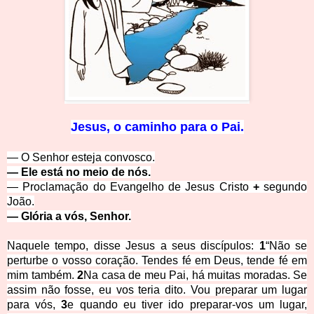
Jesus, o caminho para o P
ai.
— O Senhor esteja convosco.
— Ele está no meio
de nós.
— Proclamação do Evangelho de Jesus Cristo
+
segundo
João.
— Glória a vós, Senhor.
Naquele tempo, disse Jesus a seus discípulos:
1
“Não se
perturbe o vosso coração. Tendes fé em Deus, tende fé em
mim também.
2
Na casa de meu Pai, há muitas moradas. Se
assim não fosse, eu vos teria dito. Vou preparar um lugar
para vós,
3
e quando eu tiver ido preparar-vos um lugar,