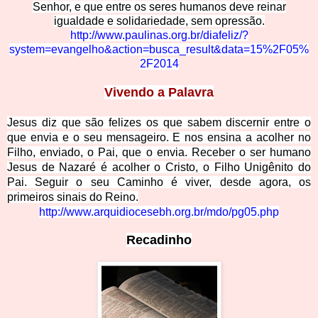
Senhor, e que entre os seres humanos deve reinar
igualdade e solidariedade, sem opressão.
http://www.paulinas.org.br/diaf
eliz/?
system=evangelho&action=busca_result&data=15%2F05%
2F2014
Vivendo a Pa
lavra
Jesus diz que são felizes os que sabem discernir entre o
que envia e o seu mensageiro. E nos ensina a acolher no
Filho, enviado, o Pai, que o envia. Receber o ser humano
Jesus de Nazaré é acolher o Cristo, o Filho Unigênito do
Pai. Seguir o seu Caminho é viver, desde agora, os
primeiros sinais do Reino
.
http://www.arquidiocesebh.or
g.br/mdo/pg05.php
Recadinho