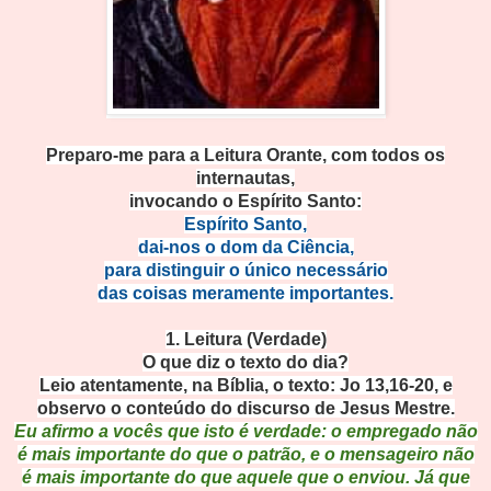
Preparo-me para a Leitura Orante, com todos os
internautas,
invocando o Espírito Santo:
Espírit
o Santo,
dai-nos o dom da Ci
ência,
para distinguir o único neces
sário
das coisas meramente import
antes.
1. Leitura (Verd
ade)
O que diz o texto do dia?
Leio atentamente, na Bíblia, o texto: Jo 13
,16-20, e
observo o conteúdo do discurso de Jesus Mestre.
Eu afirmo a vocês que isto é verdade: o empregado não
é mais importante do que o patrão, e o mensageiro não
é mais importante do qu
e aquele que o enviou. Já que