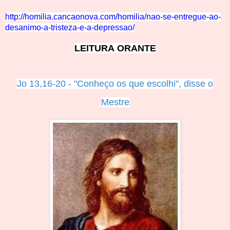
http://homilia.cancaonova.com/homilia/nao-se-entregue-ao-
desanimo-a-tristeza-e-a-depressao/
LEITURA ORA
NTE
Jo 13,16-20 - "Conheço os que escolhi", disse o
M
estre