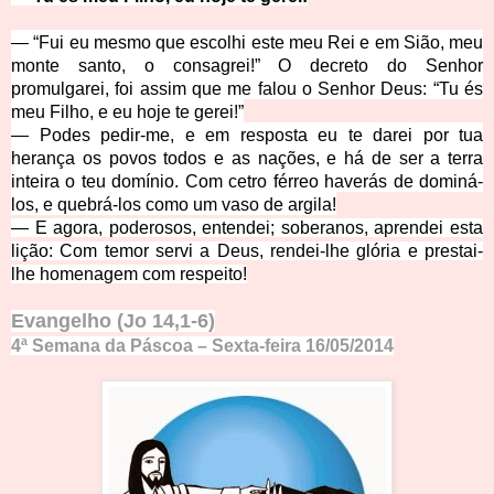
— “Fui eu mesmo que escolhi este meu Rei e em Sião, meu
monte santo, o consagrei!” O decreto do Senhor
promulgarei, foi assim que me falou o Senhor Deus: “Tu és
meu Filho, e eu hoje te gerei!”
— Podes pedir-me, e em resposta eu te darei por tua
herança os povos todos e as nações, e há de ser a terra
inteira o teu domínio. Com cetro férreo haverás de dominá-
los, e quebrá-los como um vaso de argila!
— E agora, poderosos, entendei; soberanos, aprendei esta
lição: Com temor servi a Deus, rendei-lhe glória e prestai-
lhe homenagem com
respeito!
Evangelho (Jo 14
,1-6)
4ª Semana da Páscoa – Sexta-feira 16/05/2014