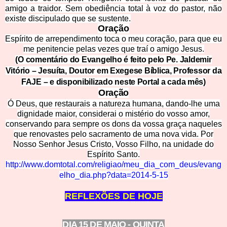
amigo a traidor. Sem obediência total à voz do pastor, não
existe discipulado que se sustente.
Oração
Espírito de arrependimento toca o meu coração, para que eu
me penitencie pelas vezes que traí o amigo Jesus.
(O comentário do Evangelho é feito pelo Pe. Jaldemir
Vitório – Jesuíta, Doutor em Exegese Bíblica, Professor da
FAJE – e disponibilizado neste Portal a cada mês)
Oração
Ó Deus, que restaurais a natureza humana, dando-lhe uma
dignidade maior, considerai o mistério do vosso amor,
conservando para sempre os dons da vossa graça naqueles
que renovastes pelo sacramento de uma nova vida. Por
Nosso Senhor Jesus Cristo, Vosso Fi
lho, na unidade do
Espírito Santo.
http://www.domtotal.com/religiao/meu_dia_com_deus
/evang
elho_dia.php?data=2014-5-15
REFLEXÕES DE
HOJE
DIA 15 DE MAIO - QUINTA