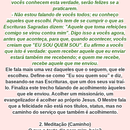
vocês conhecem esta verdade, serão felizes se a
praticarem.
- Não estou falando de vocês todos; eu conheço
aqueles que escolhi. Pois tem de se cumprir o que as
Escrituras Sagradas dizem: "Aquele que toma refeições
comigo se virou contra mim". Digo isso a vocês agora,
antes que aconteça, para que, quando acontecer, vocês
creiam que "EU SOU QUEM SOU". Eu afirmo a vocês
que isto é verdade: quem receber aquele que eu enviar
estará também me recebendo; e quem me recebe,
recebe aquele
que me enviou.
Ele fala mais uma vez daqueles que o seguem, que ele
escolheu. Define-se como “Eu sou quem sou” e diz,
baseando-se nas Escrituras, que um dos seus vai traí-
lo. Finaliza este trecho falando de acolhimento àqueles
que ele enviou. Acolher um missionário, um
evangelizador é acolher ao próprio Jesus. O Mestre fala
que a felicidade não está nos títulos, status, mas no
caminho do serviço que também é acolhimento.
2. Meditação (C
aminho)