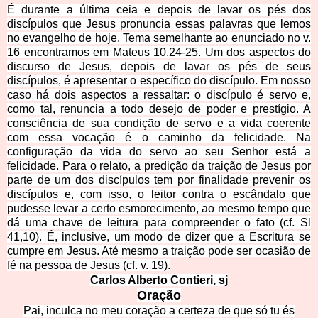
É durante a última ceia e depois de lavar os pés dos
discípulos que Jesus pronuncia essas palavras que lemos
no evangelho de hoje. Tema semelhante ao enunciado no v.
16 encontramos em Mateus 10,24-25. Um dos aspectos do
discurso de Jesus, depois de lavar os pés de seus
discípulos, é apresentar o específico do discípulo. Em nosso
caso há dois aspectos a ressaltar: o discípulo é servo e,
como tal, renuncia a todo desejo de poder e prestígio. A
consciência de sua condição de servo e a vida coerente
com essa vocação é o caminho da felicidade. Na
configuração da vida do servo ao seu Senhor está a
felicidade. Para o relato, a predição da traição de Jesus por
parte de um dos discípulos tem por finalidade prevenir os
discípulos e, com isso, o leitor contra o escândalo que
pudesse levar a certo esmorecimento, ao mesmo tempo que
dá uma chave de leitura para compreender o fato (cf. Sl
41,10). É, inclusive, um modo de dizer que a Escritura se
cumpre em Jesus. Até mesmo a traição pode ser ocasião de
fé na pessoa de Jesus (cf. v. 19).
Carlos Alberto C
ontieri, sj
Oraçã
o
Pai, inculca no meu coração a certeza de que só tu és