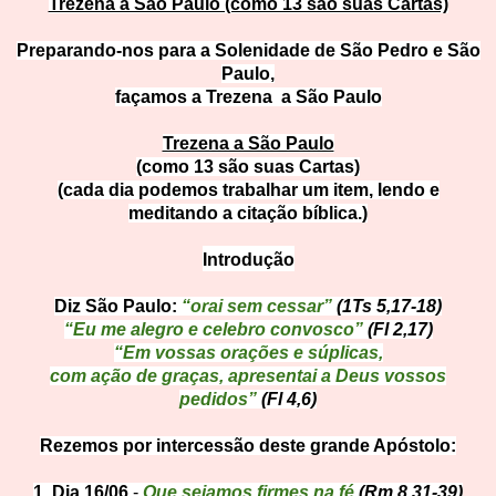
Trezena a São Paulo (como 13 são suas Cartas)
Preparando-nos para a Solenidade de São Pedro e São
Paulo,
façamos a Trezena a São Paulo
Trezena a São Paulo
(como 13 são suas Cartas)
(cada dia podemos trabalhar um item, lendo e
meditando a citação bíblica.)
Introduç
ão
Diz São Paulo:
“orai sem cessar”
(1Ts 5,17-18)
“Eu me alegro e celebro convosco”
(Fl 2,17)
“Em vossas orações e súplicas,
com ação de graças, apresentai a Deus vossos
pedidos”
(Fl 4,6)
Rezemos por intercessão deste grande Apóstolo:
1. Dia 16/06
-
Que sejamos firmes na fé
(Rm 8,31-39)