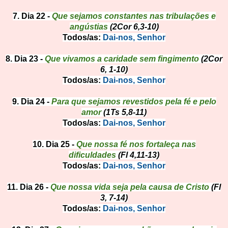
7. Dia 22 -
Que sejamos constantes nas tribulações e
angústias
(2Cor 6,3-10)
Todos/as:
Dai-nos, Senhor
8. Dia 23 -
Que vivamos a caridade sem fingimento
(2Cor
6, 1-10)
Todos/as:
Dai-nos, Senhor
9. Dia 24 -
Para que sejamos revestidos pela fé e pelo
amor
(1Ts 5,8-11)
Todos/as:
Dai-nos, Senhor
10. Dia 25 -
Que nossa fé nos fortaleça nas
dificuldades
(Fl 4,11-13)
Todos/as:
Dai-nos, Senhor
11. Dia 26 -
Que nossa vida seja pela causa de Cristo
(Fl
3, 7-14)
Todos/as:
Dai-nos, Senhor