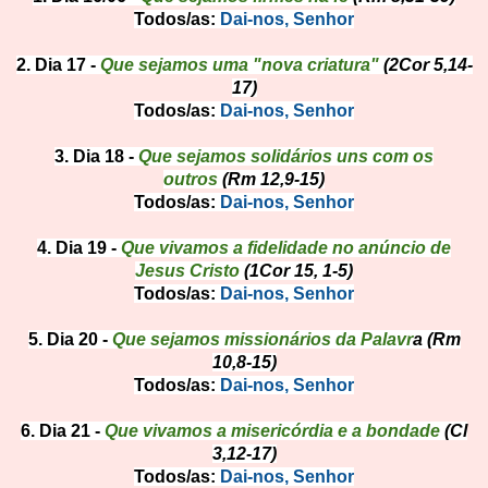
Todos/as:
Dai-nos, Senhor
2.
Dia 17
-
Que sejamos uma "nova criatura"
(2Cor 5,14-
17)
Todos/as:
Dai-nos, Senhor
3. Dia 18 -
Que sejamos solidários uns com os
outros
(Rm 12,9-15)
Todos/as:
Dai-nos, Senhor
4. Dia 19 -
Que vivamos a fidelidade no anúncio de
Jesus Cristo
(1Cor 15, 1-5)
Todos/as:
Dai-nos, Senhor
5. Dia 20 -
Que sejamos missionários da Palavr
a (Rm
10,8-15)
Todos/as:
Dai-nos, Senhor
6. Dia 21 -
Que vivamos a misericórdia e a bondade
(Cl
3,12-17)
Todos/as:
Dai-nos, Senhor