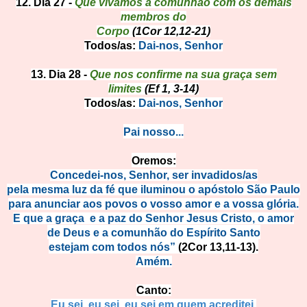
12. Dia 27 -
Que vivamos a comunhão com os demais
membros do
Corpo
(1Cor 12,12-21)
Todos/as:
Dai-nos, Senhor
13. Dia 28 -
Que nos confirme na sua graça sem
limites
(Ef 1, 3-14)
Todos/as:
Dai-nos, Senhor
Pai noss
o...
Ore
mos:
Concedei-nos, Senhor, ser invadidos/as
pela mesma luz da fé que iluminou o apóstolo São Paulo
para anunciar aos povos o vosso amor e a vossa glória.
E que a graça e a paz do Senhor Jesus Cristo, o amor
de Deus e a comunhão do
Espírito Santo
estejam com todos nós”
(2Cor 13,11-13).
Amém.
Canto:
Eu sei, eu sei, eu sei em quem acreditei.