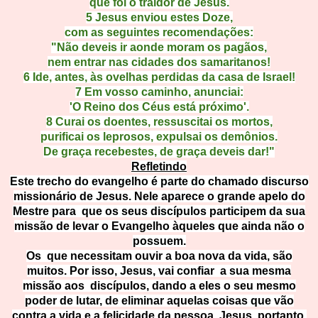
que foi o traidor de Jesus.
5
Jesus enviou estes Doze,
com as seguintes recomendações:
"Não deveis ir aonde moram os pagãos,
nem entrar nas cidades dos samaritanos!
6
Ide, antes, às ovelhas perdidas da casa de Israel!
7
Em vosso caminho, anunciai:
'O Reino dos Céus está próximo'.
8
Curai os doentes, ressuscitai os mortos,
purificai os leprosos, expulsai os demônios.
De graça recebestes, de graça deveis dar!"
Refletindo
Este trecho do evangelho é parte do chamado discurso
missionário de Jesus. Nele aparece o grande apelo do
Mestre para que os seus discípulos participem da sua
missão de levar o Evangelho àqueles que ainda não o
possuem.
Os que necessitam ouvir a boa nova da vida, são
muitos. Por isso, Jesus, vai confiar a sua mesma
missão aos discípulos, dando a eles o seu mesmo
poder de lutar, de eliminar aquelas coisas que vão
contra a vida e a felicidade da pessoa. Jesus, portanto,