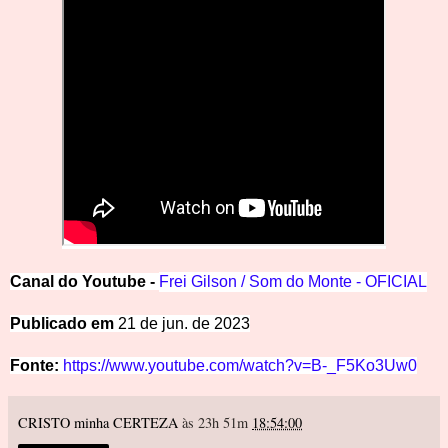
Canal
d
o
Y
outube -
Frei Gilson /
Som do Monte - OFICIAL
Publicado em
21 de jun. de 2023
Fonte
:
https://www.youtube.com/watch?v=B-_F5Ko3Uw0
CRISTO minha CERTEZA
às 23h 51m
18:54:00