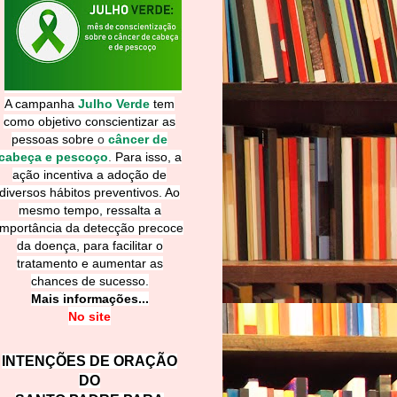
A campanha
Julho Verde
tem
como objetivo conscientizar as
pessoas sobre
o
câncer de
cabeça e pescoço
.
Para isso, a
ação incentiva a adoção de
diversos hábitos preventivos. Ao
mesmo tempo, ressalta a
importância da detecção precoce
da doença, para facilitar o
tratamento e aumentar as
chances de sucesso.
Mais informações...
No site
INTENÇÕES DE ORAÇÃO
DO