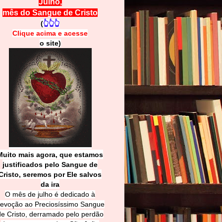
Julho,
mês do Sangue de Cristo
(
👆👆👆
Clique acima e
a
cesse
o site)
Muito mais agora, que estamos
justificados pelo Sangue de
Cri
sto, seremos por Ele salvos
da ira
O mês de julho é dedicado à
evoção ao Preciosíssimo Sangue
de Cristo, derramado pelo perdão