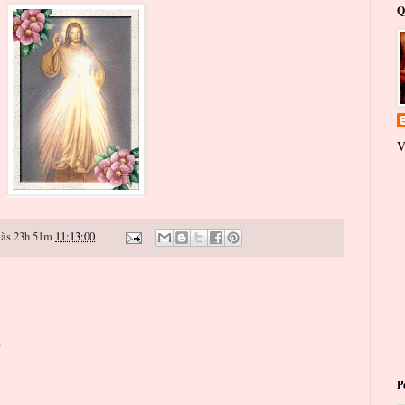
Q
V
às 23h 51m
11:13:00
o
P