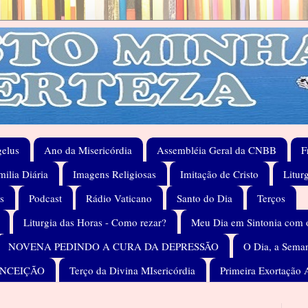
elus
Ano da Misericórdia
Assembléia Geral da CNBB
F
ilia Diária
Imagens Religiosas
Imitação de Cristo
Litur
s
Podcast
Rádio Vaticano
Santo do Dia
Terços
Liturgia das Horas - Como rezar?
Meu Dia em Sintonia com 
NOVENA PEDINDO A CURA DA DEPRESSÃO
O Dia, a Seman
ONCEIÇÃO
Terço da Divina MIsericórdia
Primeira Exortação 