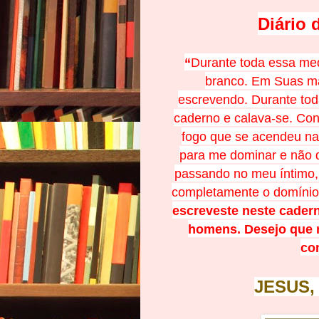
Diário 
“
Durante toda essa medi
branco. Em Suas mã
escrevendo. Durante tod
caderno e calava-se. Con
fogo que se acendeu na
para me dominar e não d
passando no meu íntimo, 
completamente o domíni
escreveste neste cader
homens. Desejo que n
co
JESUS,