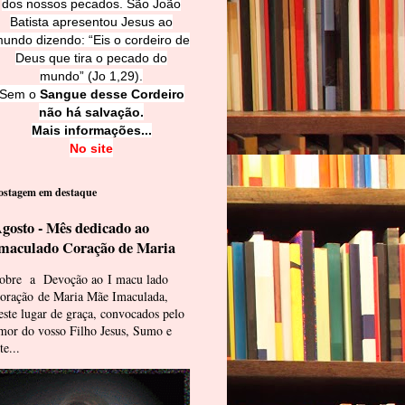
dos nossos pecados. São João
Batista apresentou Jesus ao
undo dizendo: “Eis o cordeiro de
Deus que tira o pecado do
mundo” (Jo 1,29).
Sem o
Sangue desse Cordeiro
não há salvação.
Mais informações...
No site
ostagem em destaque
gosto - Mês dedicado ao
maculado Coração de Maria
obre a Devoção ao I macu lado
oração de Maria Mãe Imaculada,
este lugar de graça, convocados pelo
mor do vosso Filho Jesus, Sumo e
te...