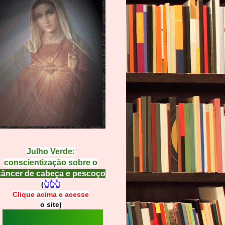
Julho Verde:
conscientização sobre o
câncer de cabeça e pescoço
(
👆👆👆
Clique acima e
a
cesse
o site)