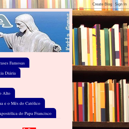
rases Famosas
gia Diária
o Alto
a e o Mês do Católico
Apostólica do Papa Francisco