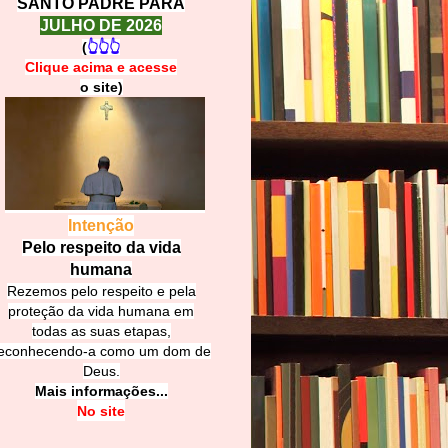
SANTO PADRE PARA
JULHO DE 2026
(
👆👆👆
Clique acima e
a
cesse
o site)
Intenção
Pelo respeito da vida
humana
Rezemos pelo respeito e pela
proteção da vida humana em
todas as suas etapas,
econhecendo-a como um dom de
Deus.
Mais informações...
No site