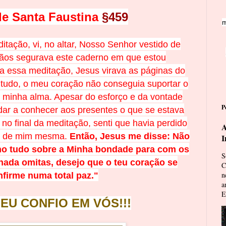
de Santa Faustina
§459
m
tação, vi, no altar, Nosso Senhor vestido de
os segurava este caderno em que estou
a essa meditação, Jesus virava as páginas do
tudo, o meu coração não conseguia suportar o
 minha alma. Apesar do esforço e da vontade
P
ar a conhecer aos presentes o que se estava
no final da meditação, senti que havia perdido
A
o de mim mesma.
Então, Jesus me disse: Não
I
no tudo sobre a Minha bondade para com os
S
ada omitas, desejo que o teu coração se
C
n
nfirme numa total paz."
a
E
 EU CONFIO EM VÓS!!!