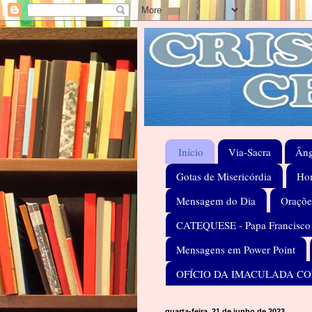
Início
Via-Sacra
Âng
Gotas de Misericórdia
Hom
Mensagem do Dia
Oraçõe
CATEQUESE - Papa Francisco
Mensagens em Power Point
OFÍCIO DA IMACULADA C
quarta-feira, 21 de junho de 2023