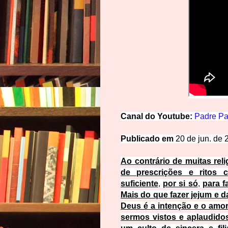
Canal
d
o
Y
o
u
t
u
be:
Padre
Pa
Publicado em
20 de jun. de 
Ao contrário de muitas reli
de prescrições e ritos 
suficiente
,
por si só
,
para f
Mais do que fazer jejum e 
Deus é a intenção e o amo
sermos vistos e aplaudid