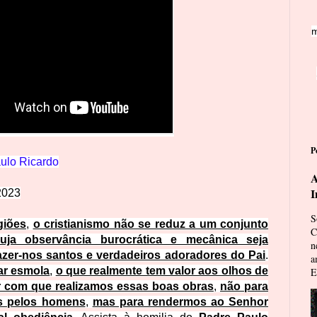
m
P
ulo
Ricardo
A
I
2023
S
giões
,
o cristianismo não se reduz a um conjunto
C
cuja observância burocrática e mecânica seja
n
azer-nos santos e verdadeiros adoradores do Pai
.
a
dar esmola
,
o que realmente tem valor aos olhos de
E
r com que realizamos essas boas obras
,
não para
os pelos homens
,
mas para rendermos ao Senhor