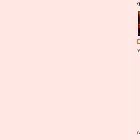
Q
V
P