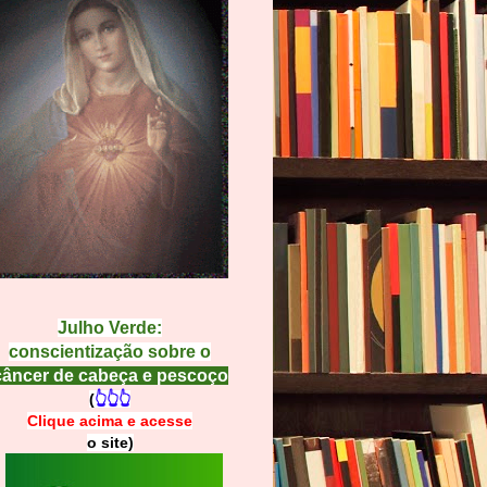
Julho Verde:
conscientização sobre o
câncer de cabeça e pescoço
(
👆👆👆
Clique acima e
a
cesse
o site)