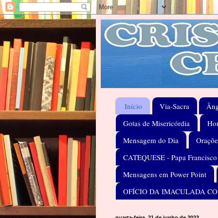
Início
Via-Sacra
Âng
Gotas de Misericórdia
Hom
Mensagem do Dia
Oraçõe
CATEQUESE - Papa Francisco
Mensagens em Power Point
OFÍCIO DA IMACULADA C
quarta-feira, 21 de junho de 2023