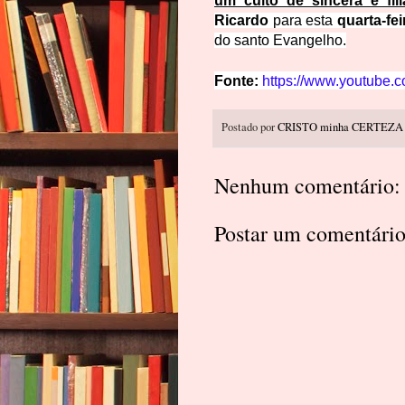
um culto de sincera e fili
Ricardo
para esta
quarta-fei
do santo Evangelho.
Fonte:
https://www.youtube
Postado por
CRISTO minha CERTEZA
Nenhum comentário:
Postar um comentári