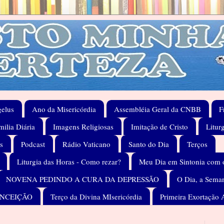
elus
Ano da Misericórdia
Assembléia Geral da CNBB
F
ilia Diária
Imagens Religiosas
Imitação de Cristo
Litur
s
Podcast
Rádio Vaticano
Santo do Dia
Terços
Liturgia das Horas - Como rezar?
Meu Dia em Sintonia com 
NOVENA PEDINDO A CURA DA DEPRESSÃO
O Dia, a Seman
ONCEIÇÃO
Terço da Divina MIsericórdia
Primeira Exortação 