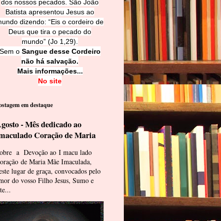
dos nossos pecados. São João
Batista apresentou Jesus ao
undo dizendo: “Eis o cordeiro de
Deus que tira o pecado do
mundo” (Jo 1,29).
Sem o
Sangue desse Cordeiro
não há salvação.
Mais informações...
No site
ostagem em destaque
gosto - Mês dedicado ao
maculado Coração de Maria
obre a Devoção ao I macu lado
oração de Maria Mãe Imaculada,
este lugar de graça, convocados pelo
mor do vosso Filho Jesus, Sumo e
te...