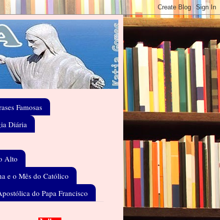
rases Famosas
gia Diária
o Alto
a e o Mês do Católico
Apostólica do Papa Francisco