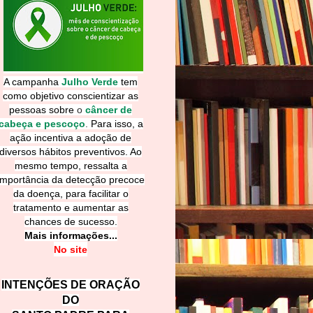
A campanha
Julho Verde
tem
como objetivo conscientizar as
pessoas sobre
o
câncer de
cabeça e pescoço
.
Para isso, a
ação incentiva a adoção de
diversos hábitos preventivos. Ao
mesmo tempo, ressalta a
importância da detecção precoce
da doença, para facilitar o
tratamento e aumentar as
chances de sucesso.
Mais informações...
No site
INTENÇÕES DE ORAÇÃO
DO