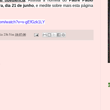
al obediência
. Assista à homilia do
Padre Paulo
ra, dia 21 de junho
, e medite sobre mais esta página
.com/watch?v=v-gEfGzk1LY
às 23h 51m
18:07:00
o