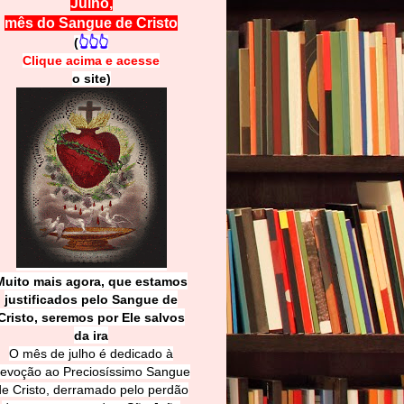
Julho,
mês do Sangue de Cristo
(
👆👆👆
Clique acima e
a
cesse
o site)
Muito mais agora, que estamos
justificados pelo Sangue de
Cri
sto, seremos por Ele salvos
da ira
O mês de julho é dedicado à
evoção ao Preciosíssimo Sangue
de Cristo, derramado pelo perdão