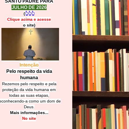
SANTO PADRE PARA
JULHO DE 2026
(
👆👆👆
Clique acima e
a
cesse
o site)
Intenção
Pelo respeito da vida
humana
Rezemos pelo respeito e pela
proteção da vida humana em
todas as suas etapas,
econhecendo-a como um dom de
Deus.
Mais informações...
No site