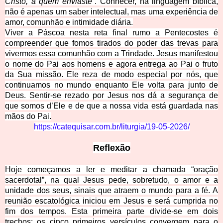
Cristo, a quem enviaste”
. Conhecer, na linguagem bíblica,
não é apenas um saber intelectual, mas uma experiência de
amor, comunhão e intimidade diária.
Viver a Páscoa nesta reta final rumo a Pentecostes é
compreender que fomos tirados do poder das trevas para
vivermos essa comunhão com a Trindade. Jesus manifestou
o nome do Pai aos homens e agora entrega ao Pai o fruto
da Sua missão. Ele reza de modo especial por nós, que
continuamos no mundo enquanto Ele volta para junto de
Deus. Sentir-se rezado por Jesus nos dá a segurança de
que somos d’Ele e de que a nossa vida está guardada nas
mãos do Pai.
https://catequisar.com.br/liturgia/19-05-2026/
Reflexão
Hoje começamos a ler e meditar a chamada “oração
sacerdotal”, na qual Jesus pede, sobretudo, o amor e a
unidade dos seus, sinais que atraem o mundo para a fé. A
reunião escatológica iniciou em Jesus e será cumprida no
fim dos tempos. Esta primeira parte divide-se em dois
trechos: os cinco primeiros versículos convergem para o