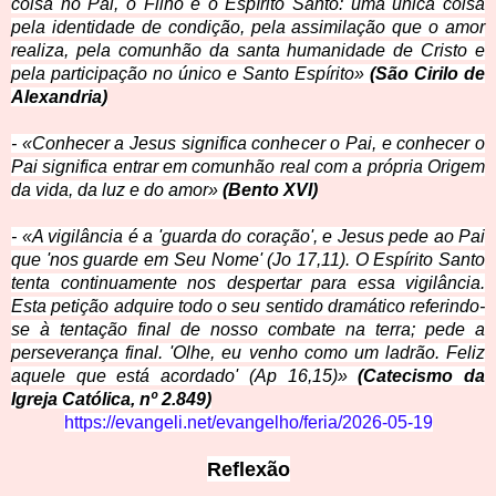
coisa no Pai, o Filho e o Espírito Santo: uma única coisa
pela identidade de condição, pela assimilação que o amor
realiza, pela comunhão da santa humanidade de Cristo e
pela participação no único e Santo Espírito»
(São Cirilo de
Alexandria)
- «Conhecer a Jesus significa conhecer o Pai, e conhecer o
Pai significa entrar em comunhão real com a própria Origem
da vida, da luz e do amor»
(Bento XVI)
- «A vigilância é a 'guarda do coração', e Jesus pede ao Pai
que 'nos guarde em Seu Nome' (Jo 17,11). O Espírito Santo
tenta continuamente nos despertar para essa vigilância.
Esta petição adquire todo o seu sentido dramático referindo-
se à tentação final de nosso combate na terra; pede a
perseverança final. 'Olhe, eu venho como um ladrão. Feliz
aquele que está acordado' (Ap 16,15)»
(Catecismo da
Igreja Católica, nº 2.849)
https://evangeli.net/evangelho/feria/2026-05-19
Reflexão