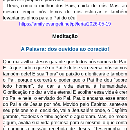
- Deus, como o melhor dos Pais, cuida de nós. Mas, ao
mesmo tempo, nós temos de nos esforçar e também
levantar os olhos para o Pai do céu.
https://family.evangeli.net/pt/feria/2026-05-19
Meditação
A Palavra: dos ouvidos ao coração!
Que maravilha! Jesus garante que todos nós somos do Pai.
E, já que tudo o que é do Pai é dele e vice-versa, nós somos
também dele! E sua “hora” ou paixão o glorificará e também
o Pai, porque exercerá o poder que o Pai lhe deu “sobre
todo homem”, de dar a vida eterna à humanidade.
Glorificação no dar a vida eterna! E acolher essa vida é crer
no Pai e nele, o enviado do Pai. Paulo encarna esse amor
do Pai e de Jesus por nós. Movido pelo Espírito, sente-se
seu prisioneiro e, decidido, vai a Jerusalém onde, o Espírito
garante, “cadeias e tribulações” o aguardam. Mas, de modo
algum, avalia sua vida preciosa para si mesmo, o que conta
é cumprir a missão recebida de Jesus: “Testemunhar o