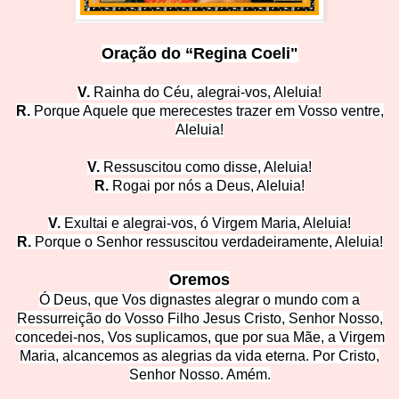
Oração do “Regina Coeli"
V.
Rainha do Céu, alegrai-v
os, Aleluia!
R.
Porque Aquele que merecestes trazer em Voss
o ventre,
Aleluia!
V.
Ressuscitou como disse, A
leluia!
R.
Rogai por nós a Deu
s, Aleluia!
V.
Exultai e alegrai-vos, ó Virgem Mari
a, Aleluia!
R.
Porque o Senhor ressuscitou
verdadeiramente, Aleluia!
Oremos
Ó Deus, que Vos dignastes alegrar o mundo com a
Ressurreição do Vosso Filho Jesus Cristo, Senhor Nosso,
concedei-nos, Vos suplicamos, que por sua Mãe, a Virgem
Maria, alcancemos as alegrias da vida eterna. P
or Cristo,
Senhor Nosso. Amém.