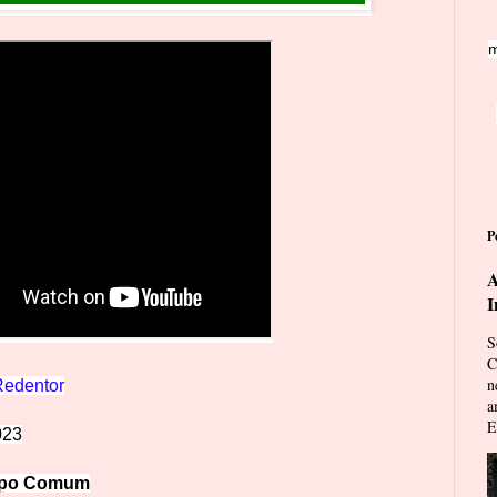
m
P
A
I
S
C
n
edentor
a
E
023
mpo Comum