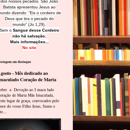
dos nossos pecados. São João
Batista apresentou Jesus ao
undo dizendo: “Eis o cordeiro de
Deus que tira o pecado do
mundo” (Jo 1,29).
Sem o
Sangue desse Cordeiro
não há salvação.
Mais informações...
No site
ostagem em destaque
gosto - Mês dedicado ao
maculado Coração de Maria
obre a Devoção ao I macu lado
oração de Maria Mãe Imaculada,
este lugar de graça, convocados pelo
mor do vosso Filho Jesus, Sumo e
te...