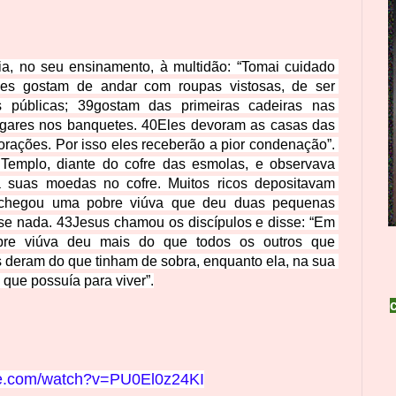
a, no seu ensinamento, à multidão: “Tomai cuidado 
es gostam de andar com roupas vistosas, de ser 
 públicas; 39gostam das primeiras cadeiras nas 
gares nos banquetes. 40Eles devoram as casas das 
 orações. Por isso eles receberão a pior condenação”. 
Templo, diante do cofre das esmolas, e observava 
 suas moedas no cofre. Muitos ricos depositavam 
 chegou uma pobre viúva que deu duas pequenas 
e nada. 43Jesus chamou os discípulos e disse: “Em 
bre viúva deu mais do que todos os outros que 
deram do que tinham de sobra, enquanto ela, na sua 
 que possuía para viver”.
be.com/watch?v=PU0El0z24KI