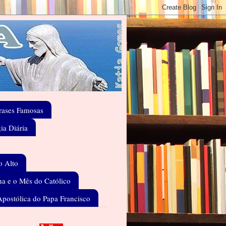
rases Famosas
gia Diária
o Alto
a e o Mês do Católico
Apostólica do Papa Francisco