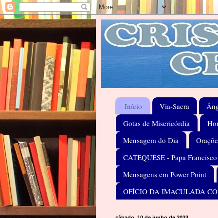
Início
Via-Sacra
Âng
Gotas de Misericórdia
Hom
Mensagem do Dia
Oraçõe
CATEQUESE - Papa Francisco
Mensagens em Power Point
OFÍCIO DA IMACULADA C
sábado, 10 de junho de 2023