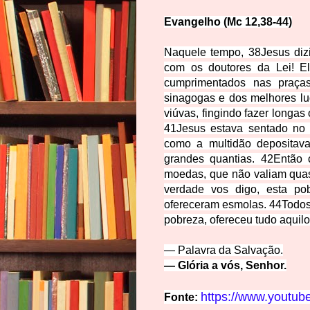
Evangelho (Mc 12,38-44)
Naquele tempo, 38Jesus dizi
com os doutores da Lei! El
cumprimentados nas praças
sinagogas e dos melhores lu
viúvas, fingindo fazer longas
41Jesus estava sentado no 
como a multidão depositava
grandes quantias. 42Então
moedas, que não valiam quas
verdade vos digo, esta po
ofereceram esmolas. 44Todos 
pobreza, ofereceu tudo aquilo
— Palavra da Salvação.
— Glória a vó
s,
S
enhor.
https://www.youtu
Fonte: