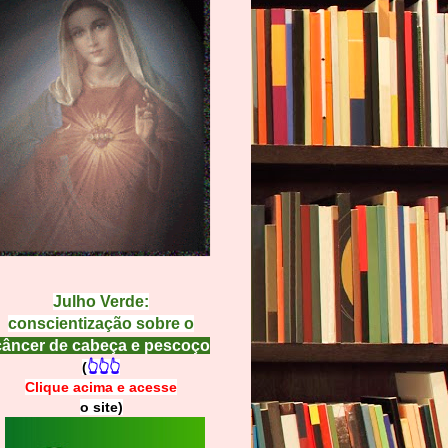
Julho Verde:
conscientização sobre o
câncer de cabeça e pescoço
(
👆👆👆
Clique acima e
a
cesse
o site)