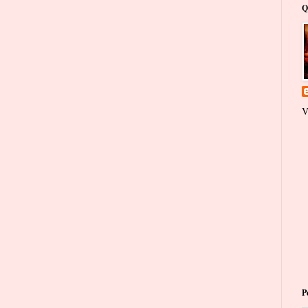
Q
V
P