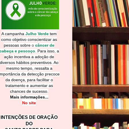
A campanha
Julho Verde
tem
como objetivo conscientizar as
pessoas sobre
o
câncer de
cabeça e pescoço
.
Para isso, a
ação incentiva a adoção de
diversos hábitos preventivos. Ao
mesmo tempo, ressalta a
importância da detecção precoce
da doença, para facilitar o
tratamento e aumentar as
chances de sucesso.
Mais informações...
No site
INTENÇÕES DE ORAÇÃO
DO