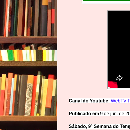
Canal
d
o
Y
o
u
t
u
be:
WebTV R
Publicado em
9 de jun. de 2
Sábado, 
9ª Semana do Te