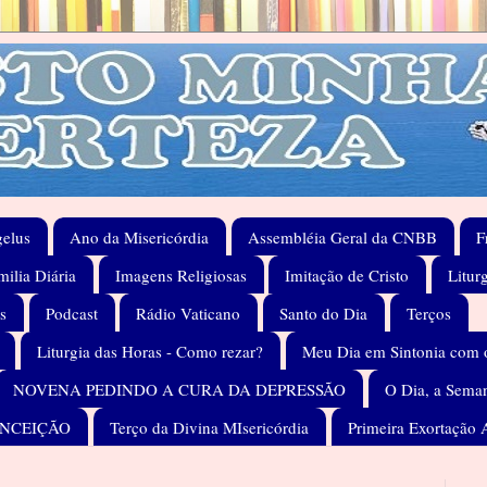
elus
Ano da Misericórdia
Assembléia Geral da CNBB
F
ilia Diária
Imagens Religiosas
Imitação de Cristo
Litur
s
Podcast
Rádio Vaticano
Santo do Dia
Terços
Liturgia das Horas - Como rezar?
Meu Dia em Sintonia com 
NOVENA PEDINDO A CURA DA DEPRESSÃO
O Dia, a Seman
ONCEIÇÃO
Terço da Divina MIsericórdia
Primeira Exortação 