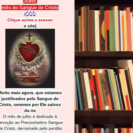
Julho,
mês do Sangue de Cristo
(
👆👆👆
Clique acima e
a
cesse
o site)
Muito mais agora, que estamos
justificados pelo Sangue de
Cri
sto, seremos por Ele salvos
da ira
O mês de julho é dedicado à
evoção ao Preciosíssimo Sangue
de Cristo, derramado pelo perdão