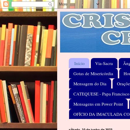
Início
Via-Sacra
Âng
Gotas de Misericórdia
Hom
Mensagem do Dia
Oraçõe
CATEQUESE - Papa Francisco
Mensagens em Power Point
OFÍCIO DA IMACULADA C
sábado, 10 de junho de 2023