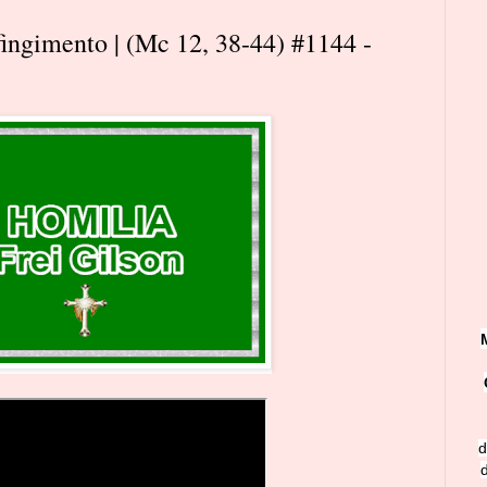
fingimento | (Mc 12, 38-44) #1144 -
d