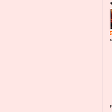
Q
V
P