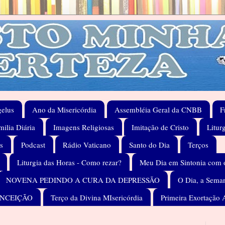
elus
Ano da Misericórdia
Assembléia Geral da CNBB
F
ilia Diária
Imagens Religiosas
Imitação de Cristo
Litur
s
Podcast
Rádio Vaticano
Santo do Dia
Terços
Liturgia das Horas - Como rezar?
Meu Dia em Sintonia com 
NOVENA PEDINDO A CURA DA DEPRESSÃO
O Dia, a Seman
ONCEIÇÃO
Terço da Divina MIsericórdia
Primeira Exortação 