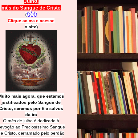
Julho,
mês do Sangue de Cristo
(
👆👆👆
Clique acima e
a
cesse
o site)
Muito mais agora, que estamos
justificados pelo Sangue de
Cri
sto, seremos por Ele salvos
da ira
O mês de julho é dedicado à
evoção ao Preciosíssimo Sangue
de Cristo, derramado pelo perdão