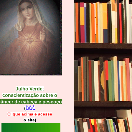
Julho Verde:
conscientização sobre o
câncer de cabeça e pescoço
(
👆👆👆
Clique acima e
a
cesse
o site)