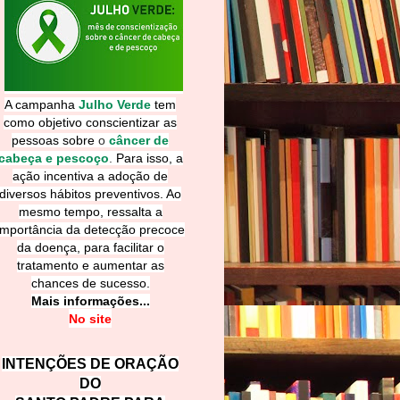
A campanha
Julho Verde
tem
como objetivo conscientizar as
pessoas sobre
o
câncer de
cabeça e pescoço
.
Para isso, a
ação incentiva a adoção de
diversos hábitos preventivos. Ao
mesmo tempo, ressalta a
importância da detecção precoce
da doença, para facilitar o
tratamento e aumentar as
chances de sucesso.
Mais informações...
No site
INTENÇÕES DE ORAÇÃO
DO