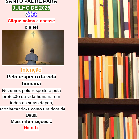
SANTO PADRE PARA
JULHO DE 2026
(
👆👆👆
Clique acima e
a
cesse
o site)
Intenção
Pelo respeito da vida
humana
Rezemos pelo respeito e pela
proteção da vida humana em
todas as suas etapas,
econhecendo-a como um dom de
Deus.
Mais informações...
No site