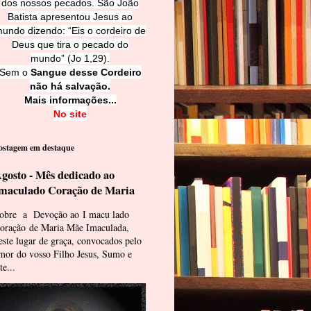
dos nossos pecados. São João
Batista apresentou Jesus ao
undo dizendo: “Eis o cordeiro de
Deus que tira o pecado do
mundo” (Jo 1,29).
Sem o
Sangue desse Cordeiro
não há salvação.
Mais informações...
No site
ostagem em destaque
gosto - Mês dedicado ao
maculado Coração de Maria
obre a Devoção ao I macu lado
oração de Maria Mãe Imaculada,
este lugar de graça, convocados pelo
mor do vosso Filho Jesus, Sumo e
te...