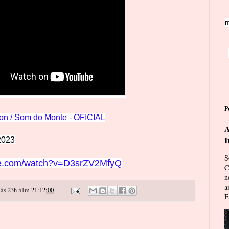
m
P
on /
Som do Monte - OFICIAL
A
I
2023
S
be.com/watch?v=D3srZV2MfyQ
C
n
a
às 23h 51m
21:12:00
E