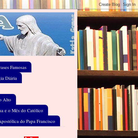
rases Famosas
gia Diária
o Alto
a e o Mês do Católico
Apostólica do Papa Francisco