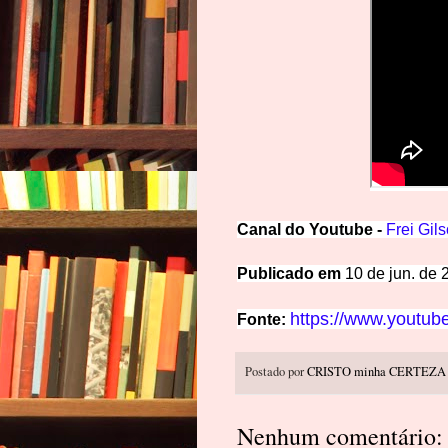
Canal
d
o
Y
outube -
Frei Gils
Publicado em
10 de jun. de 
https://www.youtu
Fonte
:
Postado por
CRISTO minha CERTEZA
Nenhum comentário: