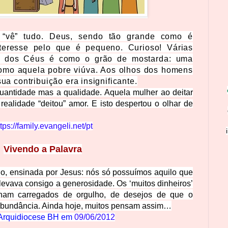
“vê” tudo. Deus, sendo tão grande como é
interesse pelo que é pequeno. Curioso! Várias
o dos Céus é como o grão de mostarda: uma
omo aquela pobre viúva. Aos olhos dos homens
ua contribuição era insignificante.
quantidade mas a qualidade. Aquela mulher ao deitar
 realidade “deitou” amor. E isto despertou o olhar de
tps://family.evangeli.net/pt
Vivendo a Palavra
no, ensinada por Jesus: nós só possuímos aquilo que
 levava consigo a generosidade. Os ‘muitos dinheiros’
nham carregados de orgulho, de desejos de que o
 abundância. Ainda hoje, muitos pensam assim…
Arquidiocese BH em
09/06/2012