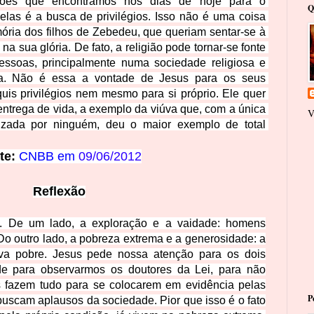
ções que encontramos nos dias de hoje para o 
Q
las é a busca de privilégios. Isso não é uma coisa 
ória dos filhos de Zebedeu, que queriam sentar-se à 
na sua glória. De fato, a religião pode tornar-se fonte 
pessoas, principalmente numa sociedade religiosa e 
. Não é essa a vontade de Jesus para os seus 
uis privilégios nem mesmo para si próprio. Ele quer 
entrega de vida, a exemplo da viúva que, com a única 
V
zada por ninguém, deu o maior exemplo de total 
te: 
CNBB em 
09/06/2012
Reflexão
s. De um lado, a exploração e a vaidade: homens
 Do outro lado, a pobreza extrema e a generosidade: a
úva pobre. Jesus pede nossa atenção para os dois
de para observarmos os doutores da Lei, para não
is fazem tudo para se colocarem em evidência pelas
P
buscam aplausos da sociedade. Pior que isso é o fato