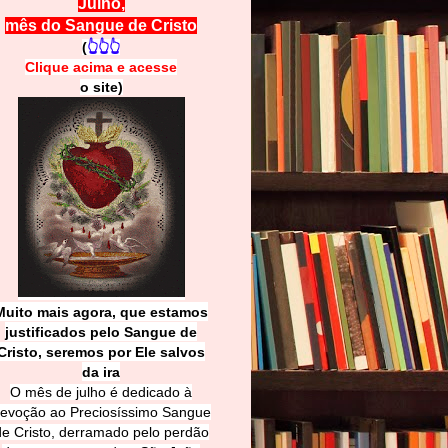
Julho,
mês do Sangue de Cristo
(
👆👆👆
Clique acima e
a
cesse
o site)
Muito mais agora, que estamos
justificados pelo Sangue de
Cri
sto, seremos por Ele salvos
da ira
O mês de julho é dedicado à
evoção ao Preciosíssimo Sangue
de Cristo, derramado pelo perdão