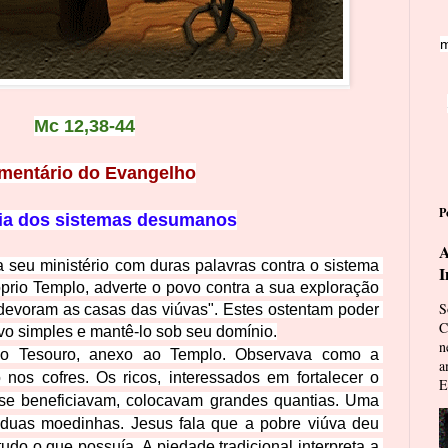
m
Mc
12,38-44
mentário do Evangelho
P
ia dos sistemas desumanos
A
 seu ministério com duras palavras contra o sistema 
I
rio Templo, adverte o povo contra a sua exploração 
S
"devoram as casas das viúvas". Estes ostentam poder 
C
vo simples e mantê-lo so
b seu domínio.
n
ao Tesouro, anexo ao Templo. Observava como a 
a
 nos cofres. Os ricos, interessados em fortalecer o 
E
se beneficiavam, colocavam grandes quantias. Uma 
duas moedinhas. Jesus fala que a pobre viúva deu 
udo o que possuía. A piedade tradicional interpreta a 