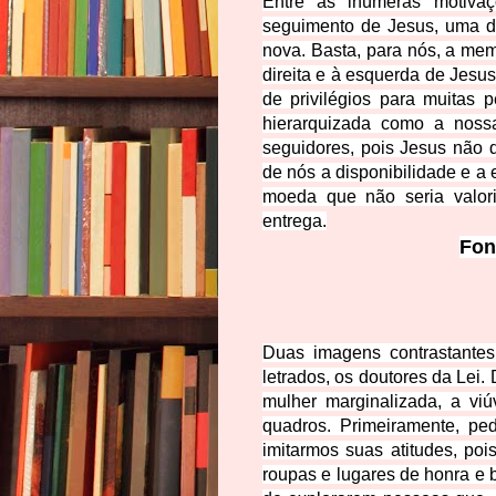
Entre as inúmeras motiva
seguimento de Jesus, uma de
nova. Basta, para nós, a mem
direita e à esquerda de Jesus 
de privilégios para muitas 
hierarqu
izada como a nossa
seguidores, pois Jesus não q
de nós a disponibilidade e a 
moeda que não seria valori
entrega.
Fon
Duas imagens contrastante
letrados, os doutores da Lei.
mulher marginalizada, a vi
quadros. Primeiramente, pe
imitarmos suas atitudes, po
roupas e lugares de honra e 