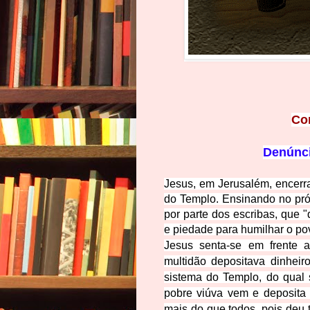
Co
Denúnc
Jesus, em Jerusalém, encerra
do Templo. Ensinando no próp
por parte dos escribas, que 
e piedade para humilhar o po
Jesus senta-se em frente 
multidão depositava dinheiro
sistema do Templo, do qual 
pobre viúva vem e deposita 
mais do que todos, pois deu t