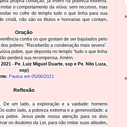
pela própria condição, já vivem na pobreza extrema.
 imitar o comportamento da viúva: sem recursos, mas
sitar no cofre do templo tudo o que tinha para sua
A
 cristã, não são os títulos e honrarias que contam,
Oração
dvertência contra os que gostam de ser bajulados pelo
a dos pobres: “Receberão a condenação mais severa”.
 viúva pobre, que deposita no templo “tudo o que tinha
. Não perderá sua recompensa. Amém.
2021 - Pe. Luiz Miguel Duarte, ssp e Pe. Nilo Luza,
ssp)
nte:
Paulus em
05/06/2021
A
Reflexão
s. De um lado, a exploração e a vaidade: homens
 Do outro lado, a pobreza extrema e a generosidade: a
úva pobre. Jesus p
ede nossa atenção para os dois
ar os doutores da Lei, para não imitar suas atitudes,