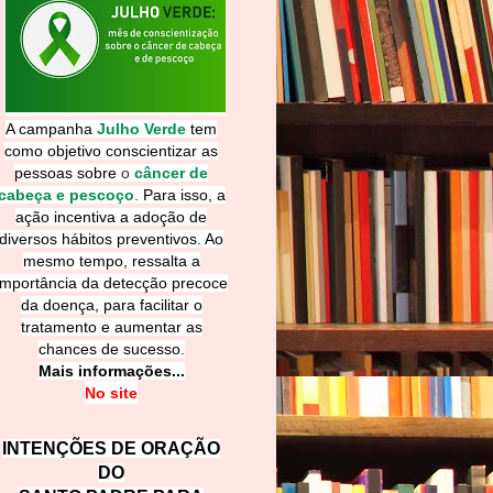
A campanha
Julho Verde
tem
como objetivo conscientizar as
pessoas sobre
o
câncer de
cabeça e pescoço
.
Para isso, a
ação incentiva a adoção de
diversos hábitos preventivos. Ao
mesmo tempo, ressalta a
importância da detecção precoce
da doença, para facilitar o
tratamento e aumentar as
chances de sucesso.
Mais informações...
No site
INTENÇÕES DE ORAÇÃO
DO