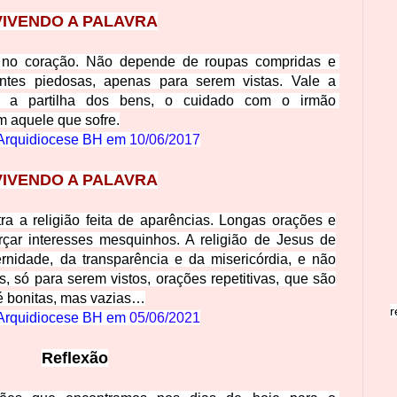
VIVENDO A PALAVRA
e no coração. Não depende de roupas compridas e 
antes piedosas, apenas para serem vistas. Vale a 
, a pa
rtilha dos bens, o cuidado com o irmão 
m aquele que sofre.
Arquidiocese BH em 
10/06/2017
VIVENDO A PALAVRA
ra a religião feita de aparências. Longas orações e
arçar interesses mesquinhos. A religião de Jesus de
ernidade, da transparência e da misericórdia, e não
s, só para serem vistos, orações repetitivas, que são
é bonitas, mas vazias…
r
Arquidiocese BH em 
05/06/2021
Reflexão