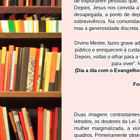
de explorarem pessoas que, 
Depois, Jesus nos convida a
desapegada, a ponto de depo
sobrevivência. Na comunidade
mas a generosidade discreta.
Divino Mestre, fazes grave a
público e enriquecem à cust
Depois, voltas o olhar para a
para viver”
(Dia a dia com o Evangelho 
Fo
Duas imagens contrastante
letrados, os doutores da Lei.
mulher marginalizada, a vi
quadros. Primeiramente observ