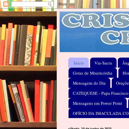
Início
Via-Sacra
Âng
Gotas de Misericórdia
Hom
Mensagem do Dia
Oraçõe
CATEQUESE - Papa Francisco
Mensagens em Power Point
OFÍCIO DA IMACULADA C
sábado, 10 de junho de 2023