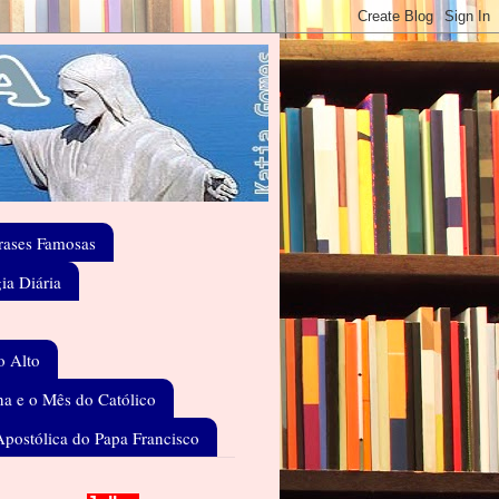
rases Famosas
gia Diária
o Alto
a e o Mês do Católico
Apostólica do Papa Francisco