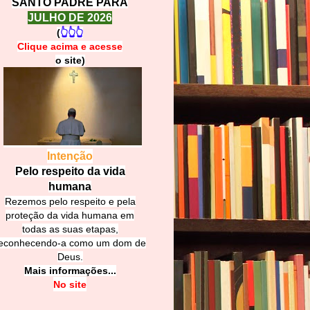
SANTO PADRE PARA
JULHO DE 2026
(
👆👆👆
Clique acima e
a
cesse
o site)
Intenção
Pelo respeito da vida
humana
Rezemos pelo respeito e pela
proteção da vida humana em
todas as suas etapas,
econhecendo-a como um dom de
Deus.
Mais informações...
No site