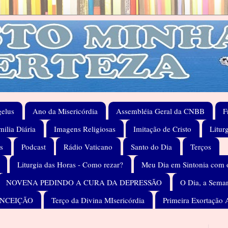
elus
Ano da Misericórdia
Assembléia Geral da CNBB
F
ilia Diária
Imagens Religiosas
Imitação de Cristo
Litur
s
Podcast
Rádio Vaticano
Santo do Dia
Terços
Liturgia das Horas - Como rezar?
Meu Dia em Sintonia com 
NOVENA PEDINDO A CURA DA DEPRESSÃO
O Dia, a Seman
ONCEIÇÃO
Terço da Divina MIsericórdia
Primeira Exortação 