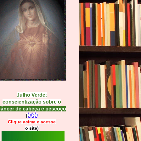
Julho Verde:
conscientização sobre o
câncer de cabeça e pescoço
(
👆👆👆
Clique acima e
a
cesse
o site)