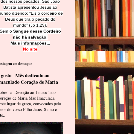
dos nossos pecados. São João
Batista apresentou Jesus ao
undo dizendo: “Eis o cordeiro de
Deus que tira o pecado do
mundo” (Jo 1,29).
Sem o
Sangue desse Cordeiro
não há salvação.
Mais informações...
No site
ostagem em destaque
gosto - Mês dedicado ao
maculado Coração de Maria
obre a Devoção ao I macu lado
oração de Maria Mãe Imaculada,
este lugar de graça, convocados pelo
mor do vosso Filho Jesus, Sumo e
te...