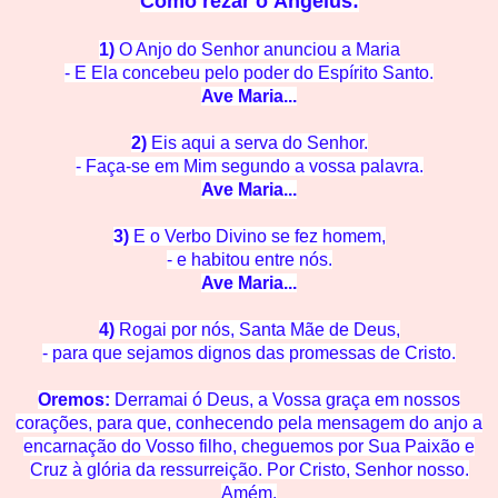
Como rezar o
Ângelus:
1)
O Anjo do Senhor anunciou a Maria
- E Ela concebeu pelo po
der do Espírito Santo.
Ave M
aria...
2)
Eis aqui a serva do Se
nhor.
- Faça-se em Mim segun
do a vossa palavra.
Ave M
aria...
3)
E o Verbo Divino se
fez homem,
- e habitou en
tre nós.
Ave Mar
ia...
4)
Rogai por nós, Santa Mãe de
Deus,
- para que sejamos dignos das promessas de C
risto.
Oremos:
Derramai ó Deus, a Vossa graça em nossos
corações, para que, conhecendo pela mensagem do anjo a
encarnação do Vosso filho, cheguemos
por Su
a Paixão e
Cruz à glória
da ressurreição. Por Cristo, Senhor nosso.
Amém.