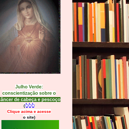
Julho Verde:
conscientização sobre o
câncer de cabeça e pescoço
(
👆👆👆
Clique acima e
a
cesse
o site)