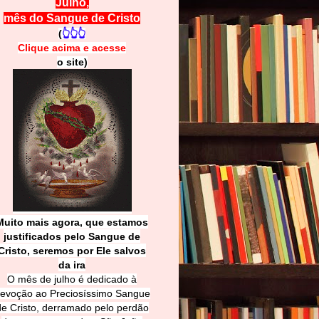
Julho,
mês do Sangue de Cristo
(
👆👆👆
Clique acima e
a
cesse
o site)
Muito mais agora, que estamos
justificados pelo Sangue de
Cri
sto, seremos por Ele salvos
da ira
O mês de julho é dedicado à
evoção ao Preciosíssimo Sangue
de Cristo, derramado pelo perdão