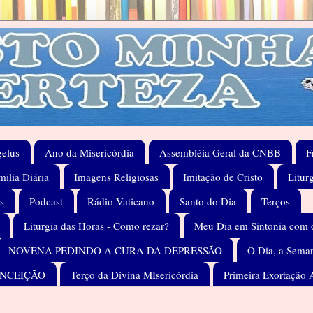
elus
Ano da Misericórdia
Assembléia Geral da CNBB
F
ilia Diária
Imagens Religiosas
Imitação de Cristo
Litur
s
Podcast
Rádio Vaticano
Santo do Dia
Terços
Liturgia das Horas - Como rezar?
Meu Dia em Sintonia com 
NOVENA PEDINDO A CURA DA DEPRESSÃO
O Dia, a Seman
ONCEIÇÃO
Terço da Divina MIsericórdia
Primeira Exortação 