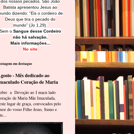
dos nossos pecados. São João
Batista apresentou Jesus ao
undo dizendo: “Eis o cordeiro de
Deus que tira o pecado do
mundo” (Jo 1,29).
Sem o
Sangue desse Cordeiro
não há salvação.
Mais informações...
No site
ostagem em destaque
gosto - Mês dedicado ao
maculado Coração de Maria
obre a Devoção ao I macu lado
oração de Maria Mãe Imaculada,
este lugar de graça, convocados pelo
mor do vosso Filho Jesus, Sumo e
te...