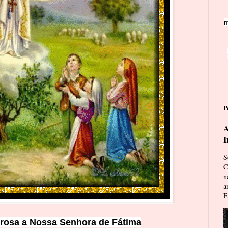
m
P
A
I
S
C
n
a
E
rosa a Nossa
S
enhora de Fátima