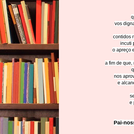
q
vos digna
contidos 
incuti
o apreço 
a fim de que,
q
nos aprov
e alca
se
e 
Pai-nos