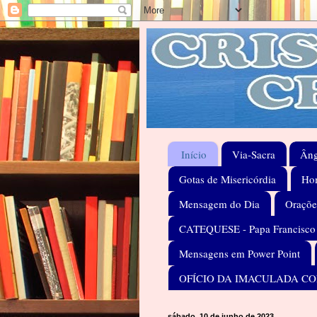
Início
Via-Sacra
Âng
Gotas de Misericórdia
Hom
Mensagem do Dia
Oraçõe
CATEQUESE - Papa Francisco
Mensagens em Power Point
OFÍCIO DA IMACULADA C
sábado, 10 de junho de 2023