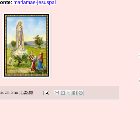
onte:
mariamae-jesuspai
às 23h 51m
11:25:00
o