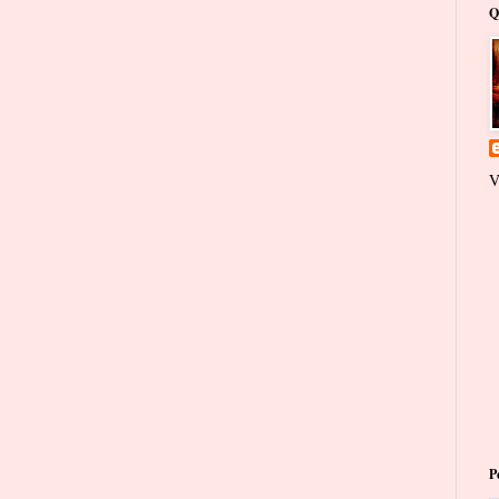
Q
V
P