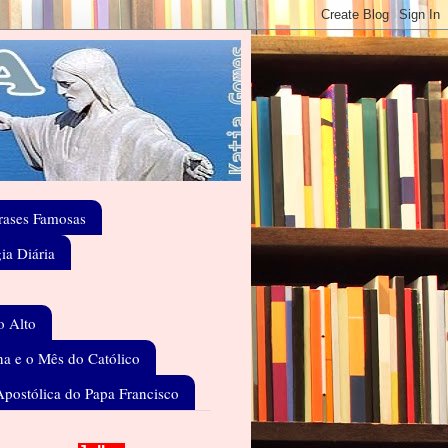
rases Famosas
gia Diária
o Alto
a e o Mês do Católico
Apostólica do Papa Francisco