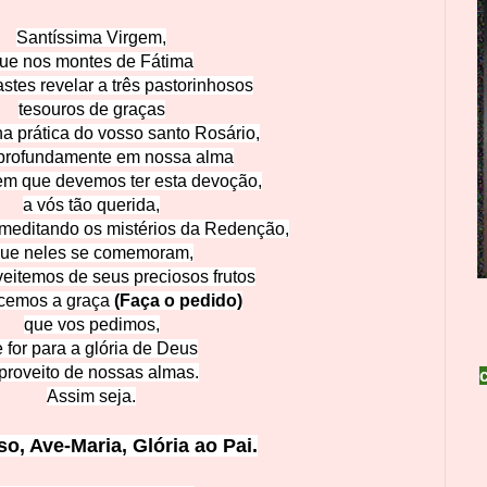
Santíssima V
irgem,
ue nos montes de Fátima
stes revelar a três pastorinhosos
tesouros de graças
na prática do vosso santo Rosário,
 profundamente em nossa alma
em que devemos ter esta devoção,
a vós tão querida,
 meditando os mistérios da Redenção,
ue neles se comemoram,
eitemos de seus preciosos frutos
ncemos a graça
(Faça o pedido)
que vos pedimos,
 for para a glória de Deus
proveito de nossas almas.
Assi
m seja.
so, Ave-Maria, G
l
ória ao Pai.