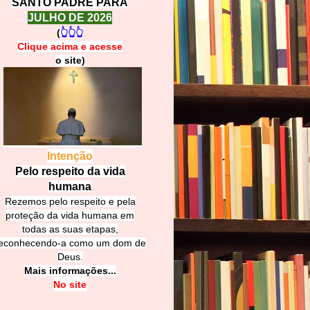
SANTO PADRE PARA
JULHO DE 2026
(
👆👆👆
Clique acima e
a
cesse
o site)
Intenção
Pelo respeito da vida
humana
Rezemos pelo respeito e pela
proteção da vida humana em
todas as suas etapas,
econhecendo-a como um dom de
Deus.
Mais informações...
No site