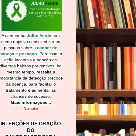
A campanha
Julho Verde
tem
como objetivo conscientizar as
pessoas sobre
o
câncer de
cabeça e pescoço
.
Para isso, a
ação incentiva a adoção de
diversos hábitos preventivos. Ao
mesmo tempo, ressalta a
importância da detecção precoce
da doença, para facilitar o
tratamento e aumentar as
chances de sucesso.
Mais informações...
No site
INTENÇÕES DE ORAÇÃO
DO