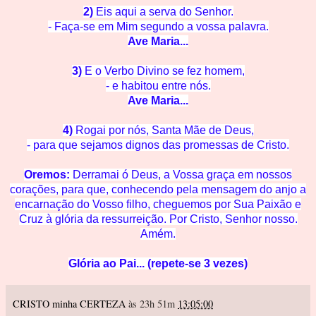
2)
Eis aqui a serva do Se
nhor.
- Faça-se em Mim segun
do a vossa palavra.
Ave M
aria...
3)
E o Verbo Divino se
fez homem,
- e habitou en
tre nós.
Ave Mar
ia...
4)
Rogai por nós, Santa Mãe de
Deus,
- para que sejamos dignos das promessas de C
risto.
Oremos:
Derramai ó Deus, a Vossa graça em nossos
corações, para que, conhecendo pela mensagem do anjo a
encarnação do Vosso filho, cheguemos
por Su
a Paixão e
Cruz à glória
da ressurreição. Por Cristo, Senhor nosso.
Amém.
Glória ao Pai... (repete-se 3 vezes)
CRISTO minha CERTEZA
às 23h 51m
13:05:00