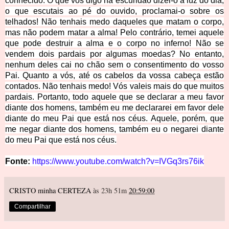
conhecido. O que vos digo na escuridão dizei-o à luz do dia;
o que escutais ao pé do ouvido, proclamai-o sobre os
telhados! Não tenhais medo daqueles que matam o corpo,
mas não podem matar a alma! Pelo contrário, temei aquele
que pode destruir a alma e o corpo
no inferno! Não se
vendem dois pardais por algumas moedas? No entanto,
nenhum deles cai no chão sem o consentimento do vosso
Pai. Quanto a vós, até os cabelos da vossa cabeça estão
contados. Não tenhais medo! Vós valeis mais do que muitos
pardais. Portanto, todo aquele que se declarar a meu favor
diante dos homens, também eu me declararei em favor dele
diante do meu Pai que está nos céus. Aquele, porém, que
me negar diante dos homens, também eu o negarei diante
do meu Pai que está nos céus.
Fonte:
https://www.youtube.com/watch?v=IVGq3rs76ik
CRISTO minha CERTEZA
às 23h 51m
20:59:00
Compartilhar