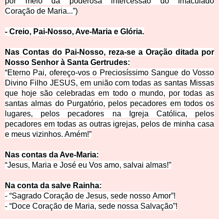
por meio da poderosa intercessão do Imaculado
Coraçã
o de Maria...”)
- Creio, Pai-Nosso, A
ve-Maria e Glória.
Nas Contas do Pai-Nosso, reza-se a Oração ditada por
Nosso Senhor à Santa Gertr
udes:
“Eterno Pai, ofereço-vos o Preciosíssimo Sangue do Vosso
Divino Filho JESUS, em união com
todas as santas Missas
que hoje são celebradas em todo o mundo, por todas as
santas almas do Purgatório, pelos pecadores em todos os
lugares, pelos pecadores na Igreja Católica, pelos
pecadores em todas as outras igrejas, pelos de minha casa
e meus vizinhos. Amém!”
Nas contas da Ave
-Maria:
“Jesus, Maria e José eu Vos amo, salvai almas!”
Na conta da salve Ra
inha:
- “Sagrado Coração de Jesus, sede nosso
Amor”!
- “Doce Coraç
ão de Maria, sede nossa Salvação”!