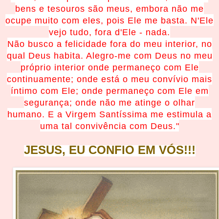
bens e tesouros são meus, embora não me
ocupe muito com eles, pois Ele me basta. N'Ele
vejo tudo, fora d'Ele - nada.
Não busco a felicidade fora do meu interior, no
qual Deus habita. Alegro-me com Deus no meu
próprio interior onde permaneço com Ele
continuamente; onde está o meu convívio mais
íntimo com Ele; onde permaneço com Ele em
segurança; onde não me atinge o olhar
humano. E a Virgem Santíssima me estimula a
uma tal convivência com Deus.
"
JESUS, EU CONFIO EM
VÓS!!!