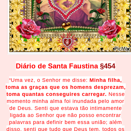
Diário de Santa Faustina
§454
“
Uma vez, o Senhor me disse:
Minha filha,
toma as graças que os homens desprezam,
toma quantas conseguires carregar.
Nesse
momento minha alma foi inundada pelo amor
de Deus. Senti que estava tão intimamente
ligada ao Senhor que não posso encontrar
palavras para definir bem essa união; além
disso, senti que tudo que Deus tem, todos os