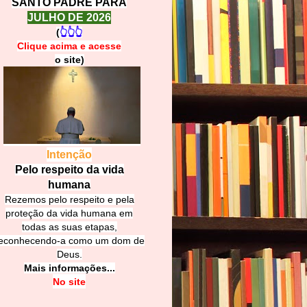
SANTO PADRE PARA
JULHO DE 2026
(
👆👆👆
Clique acima e
a
cesse
o site)
Intenção
Pelo respeito da vida
humana
Rezemos pelo respeito e pela
proteção da vida humana em
todas as suas etapas,
econhecendo-a como um dom de
Deus.
Mais informações...
No site