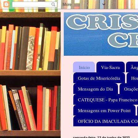
Início
Via-Sacra
Âng
Gotas de Misericórdia
Hom
Mensagem do Dia
Oraçõe
CATEQUESE - Papa Francisco
Mensagens em Power Point
OFÍCIO DA IMACULADA C
segunda-feira, 12 de junho de 2023