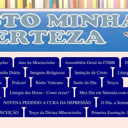
elus
Ano da Misericórdia
Assembléia Geral da CNBB
F
ilia Diária
Imagens Religiosas
Imitação de Cristo
Litur
s
Podcast
Rádio Vaticano
Santo do Dia
Terços
Liturgia das Horas - Como rezar?
Meu Dia em Sintonia com 
NOVENA PEDINDO A CURA DA DEPRESSÃO
O Dia, a Seman
ONCEIÇÃO
Terço da Divina MIsericórdia
Primeira Exortação 