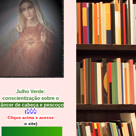
Julho Verde:
conscientização sobre o
câncer de cabeça e pescoço
(
👆👆👆
Clique acima e
a
cesse
o site)