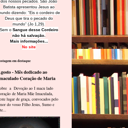
dos nossos pecados. São João
Batista apresentou Jesus ao
undo dizendo: “Eis o cordeiro de
Deus que tira o pecado do
mundo” (Jo 1,29).
Sem o
Sangue desse Cordeiro
não há salvação.
Mais informações...
No site
ostagem em destaque
gosto - Mês dedicado ao
maculado Coração de Maria
obre a Devoção ao I macu lado
oração de Maria Mãe Imaculada,
este lugar de graça, convocados pelo
mor do vosso Filho Jesus, Sumo e
te...