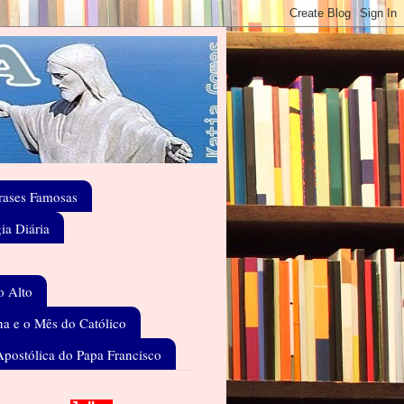
rases Famosas
gia Diária
o Alto
a e o Mês do Católico
Apostólica do Papa Francisco