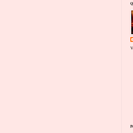
Q
V
P