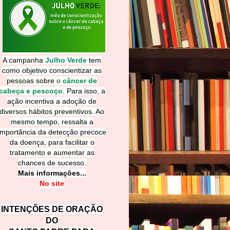
A campanha
Julho Verde
tem
como objetivo conscientizar as
pessoas sobre
o
câncer de
cabeça e pescoço
.
Para isso, a
ação incentiva a adoção de
diversos hábitos preventivos. Ao
mesmo tempo, ressalta a
importância da detecção precoce
da doença, para facilitar o
tratamento e aumentar as
chances de sucesso.
Mais informações...
No site
INTENÇÕES DE ORAÇÃO
DO