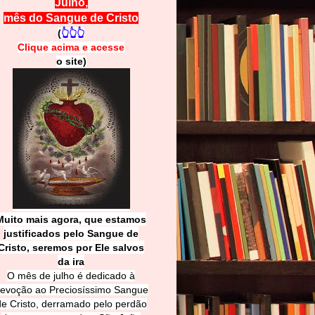
Julho,
mês do Sangue de Cristo
(
👆👆👆
Clique acima e
a
cesse
o site)
Muito mais agora, que estamos
justificados pelo Sangue de
Cri
sto, seremos por Ele salvos
da ira
O mês de julho é dedicado à
evoção ao Preciosíssimo Sangue
de Cristo, derramado pelo perdão