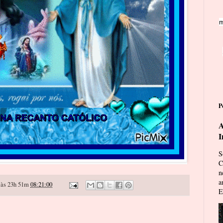
m
P
A
I
S
C
n
a
às 23h 51m
08:21:00
E