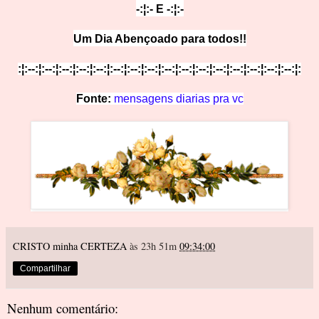
-:¦:- E
-:¦:-
Um Dia Abençoado pa
ra todos!!
:¦:--:¦:--:¦:--:¦:--:¦:--:¦:--:¦:
--:¦:--:¦:--:¦:--:¦:--:¦:--:¦:--:¦:--:¦:--:¦:--:¦:
Fonte:
mensagens diarias pra vc
CRISTO minha CERTEZA
às 23h 51m
09:34:00
Compartilhar
Nenhum comentário: