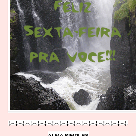
¦:--:¦:--:¦:--:¦:--:¦:--:¦:--:¦:--:¦:--:¦:--:¦:--:¦:--:¦:-
-:¦:--:
¦:--:¦:--:¦:--:¦:
ALMA SIMP
L
ES