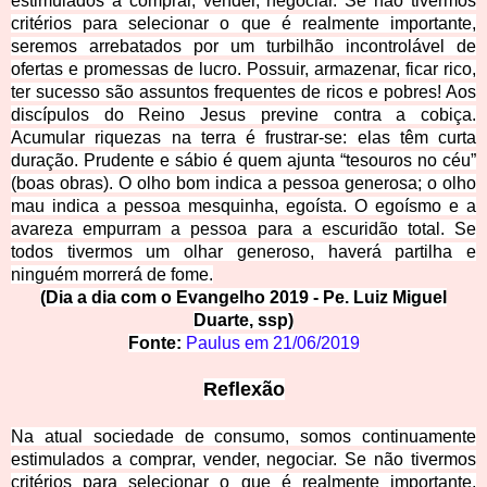
estimulados a comprar, vender, negociar. Se não tivermos
critérios para selecionar o que é realmente importante,
seremos arrebatados por um turbilhão incontrolável de
ofertas e promessas de lucro. Possuir, armazenar, ficar rico,
ter sucesso são assuntos frequentes de ricos e pobres! Aos
discípulos do Reino Jesus previne contra a cobiça.
Acumular riquezas na terra é frustrar-se: elas têm curta
duração. Prudente e sábio é quem ajunta “tesouros no céu”
(boas obras). O olho bom indica a pessoa generosa; o olho
mau indica a
pessoa mesquinha, egoísta. O egoísmo e a
avareza empurram a pessoa para a escuridão total. Se
todos tivermos um olhar generoso, haverá partilha e
ninguém morrerá de fome.
(Dia a dia com o Evangelho 2019 - Pe. Luiz Miguel
Duarte, ssp)
Fonte:
Paulus em
21/06/2019
Reflexão
Na atual sociedade de consumo, somos continuamente
estimulados a comprar, vender, negociar. Se não tivermos
critérios para selecionar o que é realmente importante,