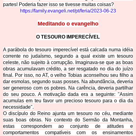
partes! Poderia fazer isso se tivesse muitas coisas?
https://family.evangeli.net/pt/feria/2023-06-23
Meditando o evangelho
O TESOURO IMPERECÍVEL
A parábola do tesouro imperecível está calcada numa idéia
corrente no judaísmo, segundo a qual existe um tesouro
celeste, não sujeito à corrupção. Imaginava-se que as boas
obras acumulavam crédito, a ser resgatado no dia do juízo
final. Por isso, no AT, o velho Tobias aconselhou seu filho a
dar esmolas, segundo suas posses. Na abundância, deveria
ser generoso com os pobres. Na carência, deveria partilhar
do seu pouco. A motivação dada era a seguinte: "Assim
acumulas em teu favor um precioso tesouro para o dia da
necessidade".
O discípulo do Reino ajunta um tesouro no céu, mediante
suas boas obras. No contexto do Sermão da Montanha,
estas correspondem ao conjunto de atitudes e
comportamentos compatíveis com os ensinamentos