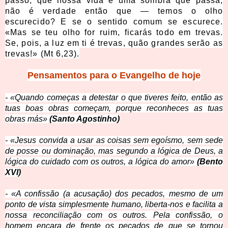
passo, que nossa vida é uma sombra que passa,
não é verdade então que — temos o olho
escurecido? E se o sentido comum se escurece.
«Mas se teu olho for ruim, ficarás todo em trevas.
Se, pois, a luz em ti é trevas, quão grandes serão as
trevas!» (Mt 6,23).
Pensamentos para o Evangelho de hoje
- «Quando começas a detestar o que tiveres feito, então as
tuas boas obras começam, porque reconheces as tuas
obras más»
(Santo Agostinho)
- «Jesus convida a usar as coisas sem egoísmo, sem sede
de posse ou dominação, mas segundo a lógica de Deus, a
lógica do cuidado com os outros, a lógica do amor»
(Bento
XVI)
- «A confissão (a acusação) dos pecados, mesmo de um
ponto de vista simplesmente humano, liberta-nos e facilita a
nossa reconciliação com os outros. Pela confissão, o
homem encara de frente os pecados de que se tornou