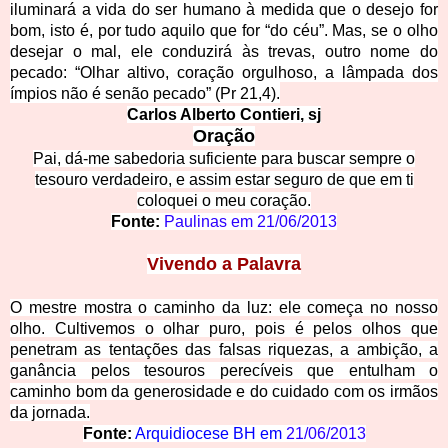
iluminará a vida do ser humano à medida que o desejo for
bom, isto é, por tudo aquilo que for “do céu”. Mas, se o olho
desejar o mal, ele conduzirá às trevas, outro nome do
pecado: “Olhar altivo, coração orgulhoso, a lâmpada dos
ímpios não é senão pecado” (Pr 21,4).
Carlos Alberto Contieri, sj
Oração
Pai, dá-me sabedoria suficiente para buscar sempre o
tesouro verdadeiro, e assim estar seguro de que em ti
coloquei o meu coração.
Fonte:
Paulinas em
21/06/2013
Vivendo a Palavra
O mestre mostra o caminho da luz: ele começa no nosso
olho. Cultivemos o olhar puro, pois é pelos olhos que
penetram as tentações das falsas riquezas, a ambição, a
ganância pelos tesouros perecíveis que entulham o
caminho bom da generosidade e do cuidado com os irmãos
da jornada.
Fonte:
Arquidiocese BH em
21/06/2013