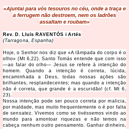
«Ajuntai para vós tesouros no céu, onde a traça e
a ferrugem não destroem, nem os ladrões
assaltam e rouba
m»
Rev. D. Lluís RAVENTÓS i Artés
(Tarragona, Espanha)
Hoje, o Senhor nos diz que «A lâmpada do corpo é o
olho» (Mt 6,22). Santo Tomás entende que com isso
—ao falar do olho— Jesus se refere à intenção do
homem. Quando a intenção é correta, lúcida,
encaminhada a Deus, todas nossas ações são
brilhantes, resplandecentes; mas quando a intenção
não é correta, que grande é a escuridão! (cf. Mt 6,
23).
Nossa intenção pode ser pouco correta por malicia,
por maldade, mas muito frequentemente o é por falta
de sensatez. Vivemos como se tivéssemos vindo ao
mundo para amontoar riquezas e não temos na
cabeça nenhum outro pensamento. Ganhar dinheiro,