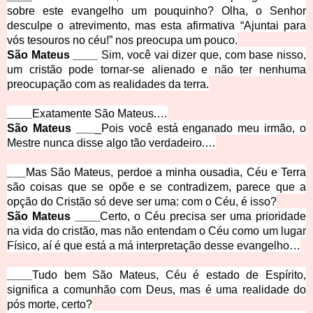
sobre este evangelho um pouquinho? Olha, o Senhor
desculpe o atrevimento, mas esta afirmativa “Ajuntai para
vós tesouros no céu!” nos preocupa um pouco.
São Mateus ____
Sim, você vai dizer que, com base nisso,
um cristão pode tornar-se alienado e não ter nenhuma
preocupação com as realidades da terra.
____
Exatamente São Mateus.…
São Mateus ___
_Pois você está enganado meu irmão, o
Mestre nunca disse algo tão verdadeiro.…
___
Mas São Mateus, perdoe a minha ousadia, Céu e Terra
são coisas que se opõe e se contradizem, parece que a
opção do Cristão só deve ser uma: com o Céu, é isso?
São Mateus ____
Certo, o Céu precisa ser uma prioridade
na vida do cristão, mas não entendam o Céu como um lugar
Físico, aí é que está a má interpretação desse evangelho…
____
Tudo bem São Mateus, Céu é estado de Espírito,
significa a comunhão com Deus, mas é uma realidade do
pós morte, certo?