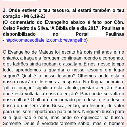
2. Onde estiver o teu tesouro, aí estará também o teu
coração - Mt 6,19-23
(O comentário do Evangelho abaixo é feito por Côn.
Celso Pedro da Silva, ‘A Bíblia dia a dia 2017’, Paulinas e
disponibilizado no Portal Paulinas
-
http://comeceodiafeliz.com.br/evangelho
)
O Evangelho de Mateus foi escrito há dois mil anos e, no
entanto, a traça e a ferrugem continuam roendo e corroendo,
e os ladrões ainda roubam e assaltam. E nós, nesse tempo
todo, aprendemos a guardar o nosso tesouro em lugar
seguro? Qual é o nosso tesouro? Olhemos onde está o
nosso coração e teremos a resposta. Na língua hebraica,
“pôr o coração” significa estar atento, prestar atenção. Para
onde está voltada a nossa atenção? Para onde se volta o
nosso olhar? O olhar é direcionado pelo desejo, e o desejo
busca o que tem valor. Busca, então, um tesouro, de valor
para uns, sem importância para outros. Ninguém busca para
si o que não é bom, mas pode se equivocar na busca.
Somente Deus é verdadeiramente sábio, mas o homem