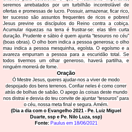
seremos arrebatados por um turbilhão incontrolável de
ofertas e promessas de lucro. Possuir, armazenar, ficar rico,
ter sucesso são assuntos frequentes de ricos e pobres!
Jesus previne os discípulos do Reino contra a cobiça.
Acumular riquezas na terra é frustrar-se: elas têm curta
duração. Prudente e sábio é quem ajunta “tesouros no céu”
(boas obras). O olho bom indica a pessoa generosa; o olho
mau indica a pessoa mesquinha, egoísta. O egoísmo e a
avareza empurram a pessoa para a escuridão total. Se
todos tivermos um olhar generoso, haverá partilha, e
ninguém morrerá de fome.
Oração
Ó Mestre Jesus, queres ajudar-nos a viver de modo
despojado dos bens terrenos. Confiar neles é como correr
atrás de bolhas de sabão. O apego às coisas deste mundo
nos distrai e desvia do teu convite de ajuntar “tesouros” para
o céu, nossa meta final e segura. Amém.
(Dia a dia com o Evangelho 2021 - Pe. Luiz Miguel
Duarte, ssp e Pe. Nilo Luza, ssp)
Fonte:
Paulus em
18/06/2021