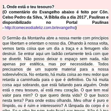
1. Onde está o teu tesouro?
(O comentário do Evangelho abaixo é feito por Côn.
Celso Pedro da Silva, ‘A Bíblia dia a dia 2017’, Paulinas e
disponibilizado no Portal Paulinas
-
http://comeceodiafeliz.com.br/evangelho
)
O Sermão da Montanha abre a nossa mente com princípios
que libertam e orientam o nosso dia. Olhando à nossa volta,
vemos tanta coisa que um dia a traça e a ferrugem vão
destruir. Se entrar aqui um ladrão certamente terá com que
se divertir. Não posso deixar o espaço sem nada, não
apenas por estética, mas por necessidade. Todos
precisamos de um suporte material para a nossa
sobrevivência. No entanto, há muita coisa ao meu redor que
retarda a caminhada para o que é definitivo. Ou há muita
coisa aqui sobrando, que está faltando para alguém. Onde
está o meu tesouro, aí está meu coração. O que tem real
valor para mim? O que quero desta vida? O que busco
nesta terra? Para onde estou olhando. Meu olhar é puro e
límpido, ou é ruim e interesseiro? A lâmpada do corpo é o
olho. Se o olho for ruim, tudo ficará nas trevas. Não é à toa