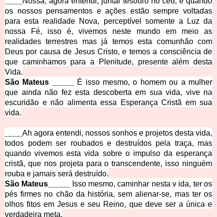
____
Nossa, agora entendi, juntar tesouro no céu, é quando
os nossos pensamentos e ações estão sempre voltadas
para esta realidade Nova, perceptível somente a Luz da
nossa Fé, isso é, vivemos neste mundo em meio as
realidades terrestres mas já temos esta comunhão com
Deus por causa de Jesus Cristo, e temos a consciência de
que caminhamos para a Plenitude, presente além desta
Vida.
São Mateus _____
É isso mesmo, o homem ou a mulher
que ainda não fez esta descoberta em sua vida, vive na
escuridão e não alimenta essa Esperança Cristã em sua
vida.
____
Ah agora entendi, nossos sonhos e projetos desta vida,
todos podem ser roubados e destruídos pela traça, mas
quando vivemos esta vida sobre o impulso da esperança
cristã, que nos projeta para o transcendente, isso ninguém
rouba e jamais será destruído.
São Mateus_____
Isso mesmo, caminhar nesta v ida, ter os
pés firmes no chão da história, sem alienar-se, mas ter os
olhos fitos em Jesus e seu Reino, que deve ser a única e
verdadeira meta.