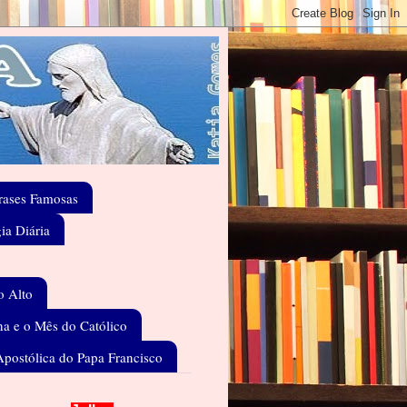
rases Famosas
gia Diária
o Alto
a e o Mês do Católico
Apostólica do Papa Francisco