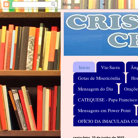
Início
Via-Sacra
Âng
Gotas de Misericórdia
Hom
Mensagem do Dia
Oraçõe
CATEQUESE - Papa Francisco
Mensagens em Power Point
OFÍCIO DA IMACULADA C
sexta-feira, 23 de junho de 2023