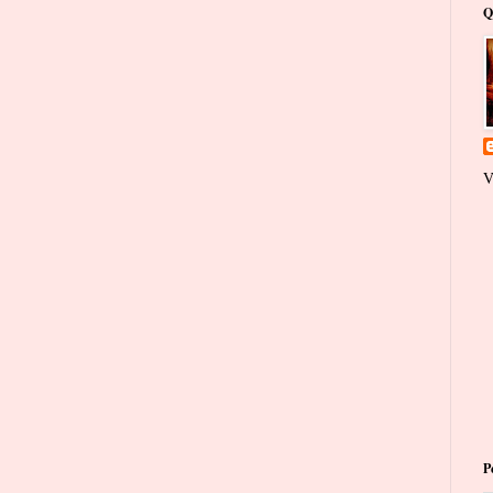
Q
V
P