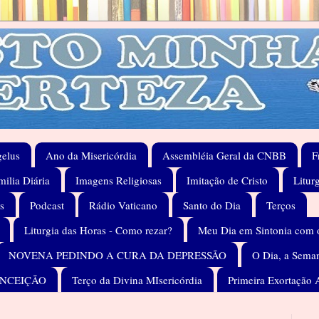
elus
Ano da Misericórdia
Assembléia Geral da CNBB
F
ilia Diária
Imagens Religiosas
Imitação de Cristo
Litur
s
Podcast
Rádio Vaticano
Santo do Dia
Terços
Liturgia das Horas - Como rezar?
Meu Dia em Sintonia com 
NOVENA PEDINDO A CURA DA DEPRESSÃO
O Dia, a Seman
ONCEIÇÃO
Terço da Divina MIsericórdia
Primeira Exortação 