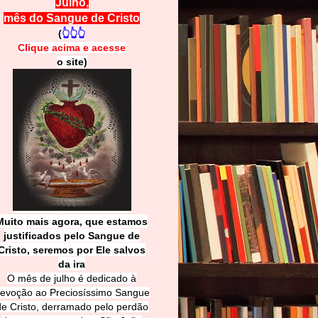
Julho,
mês do Sangue de Cristo
(
👆👆👆
Clique acima e
a
cesse
o site)
Muito mais agora, que estamos
justificados pelo Sangue de
Cri
sto, seremos por Ele salvos
da ira
O mês de julho é dedicado à
evoção ao Preciosíssimo Sangue
de Cristo, derramado pelo perdão