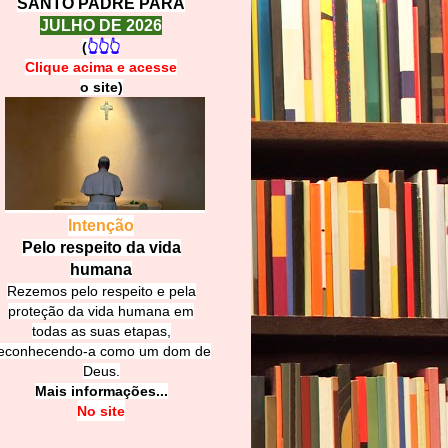
SANTO PADRE PARA
JULHO DE 2026
(
👆👆👆
Clique acima e
a
cesse
o site)
Intenção
Pelo respeito da vida
humana
Rezemos pelo respeito e pela
proteção da vida humana em
todas as suas etapas,
econhecendo-a como um dom de
Deus.
Mais informações...
No site