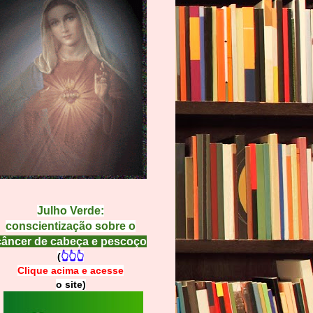
Julho Verde:
conscientização sobre o
câncer de cabeça e pescoço
(
👆👆👆
Clique acima e
a
cesse
o site)