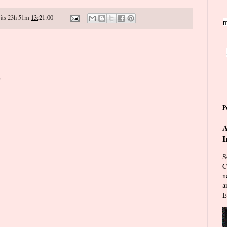
às 23h 51m
13:21:00
m
o
P
A
I
S
C
n
a
E