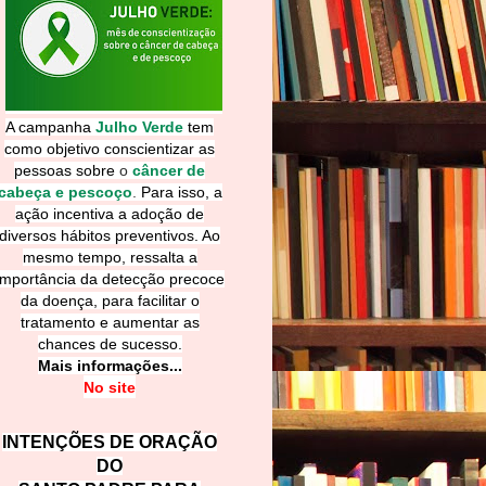
A campanha
Julho Verde
tem
como objetivo conscientizar as
pessoas sobre
o
câncer de
cabeça e pescoço
.
Para isso, a
ação incentiva a adoção de
diversos hábitos preventivos. Ao
mesmo tempo, ressalta a
importância da detecção precoce
da doença, para facilitar o
tratamento e aumentar as
chances de sucesso.
Mais informações...
No site
INTENÇÕES DE ORAÇÃO
DO