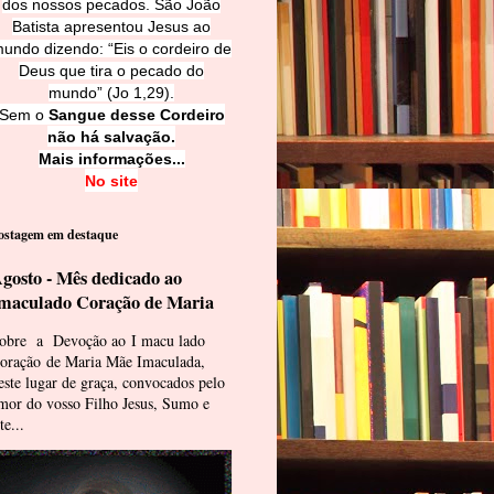
dos nossos pecados. São João
Batista apresentou Jesus ao
undo dizendo: “Eis o cordeiro de
Deus que tira o pecado do
mundo” (Jo 1,29).
Sem o
Sangue desse Cordeiro
não há salvação.
Mais informações...
No site
ostagem em destaque
gosto - Mês dedicado ao
maculado Coração de Maria
obre a Devoção ao I macu lado
oração de Maria Mãe Imaculada,
este lugar de graça, convocados pelo
mor do vosso Filho Jesus, Sumo e
te...