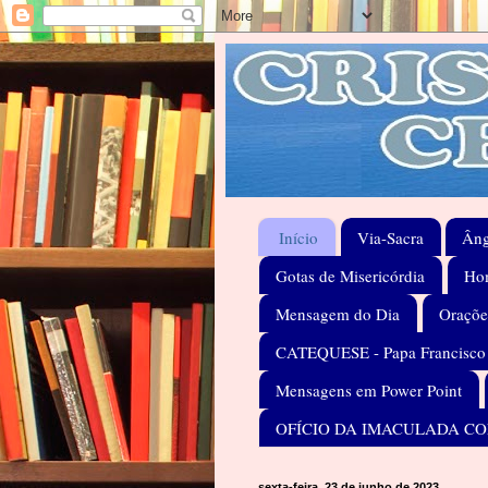
Início
Via-Sacra
Âng
Gotas de Misericórdia
Hom
Mensagem do Dia
Oraçõe
CATEQUESE - Papa Francisco
Mensagens em Power Point
OFÍCIO DA IMACULADA C
sexta-feira, 23 de junho de 2023