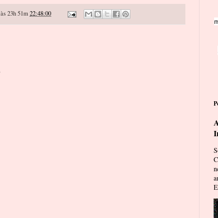
às 23h 51m
22:48:00
m
o
P
A
I
S
C
n
a
E