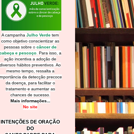
A campanha
Julho Verde
tem
como objetivo conscientizar as
pessoas sobre
o
câncer de
cabeça e pescoço
.
Para isso, a
ação incentiva a adoção de
diversos hábitos preventivos. Ao
mesmo tempo, ressalta a
importância da detecção precoce
da doença, para facilitar o
tratamento e aumentar as
chances de sucesso.
Mais informações...
No site
INTENÇÕES DE ORAÇÃO
DO