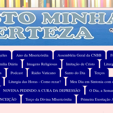
elus
Ano da Misericórdia
Assembléia Geral da CNBB
F
ilia Diária
Imagens Religiosas
Imitação de Cristo
Litur
s
Podcast
Rádio Vaticano
Santo do Dia
Terços
Liturgia das Horas - Como rezar?
Meu Dia em Sintonia com 
NOVENA PEDINDO A CURA DA DEPRESSÃO
O Dia, a Seman
ONCEIÇÃO
Terço da Divina MIsericórdia
Primeira Exortação 