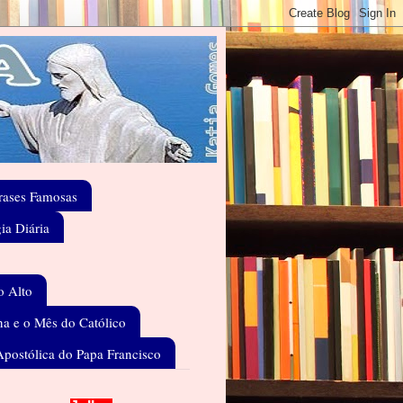
rases Famosas
gia Diária
o Alto
a e o Mês do Católico
Apostólica do Papa Francisco