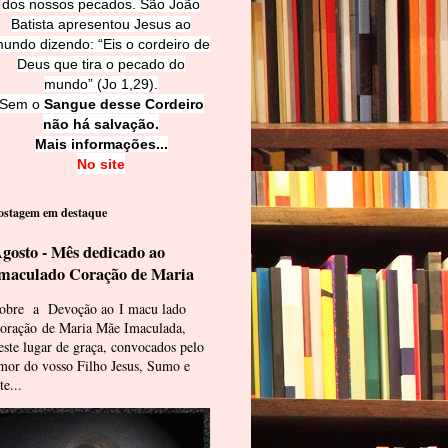
dos nossos pecados. São João
Batista apresentou Jesus ao
undo dizendo: “Eis o cordeiro de
Deus que tira o pecado do
mundo” (Jo 1,29).
Sem o
Sangue desse Cordeiro
não há salvação.
Mais informações...
No site
ostagem em destaque
gosto - Mês dedicado ao
maculado Coração de Maria
obre a Devoção ao I macu lado
oração de Maria Mãe Imaculada,
este lugar de graça, convocados pelo
mor do vosso Filho Jesus, Sumo e
te...