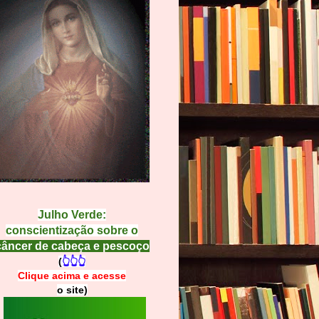
Julho Verde:
conscientização sobre o
câncer de cabeça e pescoço
(
👆👆👆
Clique acima e
a
cesse
o site)