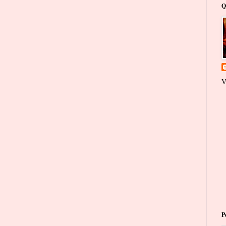
Q
V
P