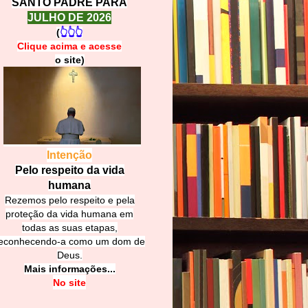
SANTO PADRE PARA
JULHO DE 2026
(
👆👆👆
Clique acima e
a
cesse
o site)
Intenção
Pelo respeito da vida
humana
Rezemos pelo respeito e pela
proteção da vida humana em
todas as suas etapas,
econhecendo-a como um dom de
Deus.
Mais informações...
No site