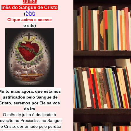
Julho,
mês do Sangue de Cristo
(
👆👆👆
Clique acima e
a
cesse
o site)
Muito mais agora, que estamos
justificados pelo Sangue de
Cri
sto, seremos por Ele salvos
da ira
O mês de julho é dedicado à
evoção ao Preciosíssimo Sangue
de Cristo, derramado pelo perdão