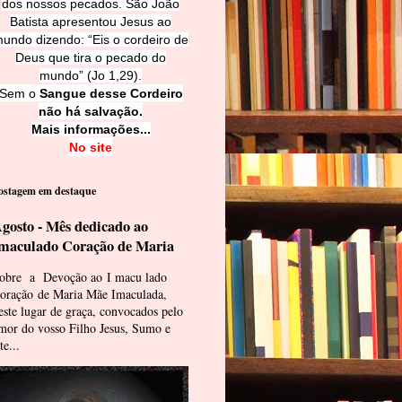
dos nossos pecados. São João
Batista apresentou Jesus ao
undo dizendo: “Eis o cordeiro de
Deus que tira o pecado do
mundo” (Jo 1,29).
Sem o
Sangue desse Cordeiro
não há salvação.
Mais informações...
No site
ostagem em destaque
gosto - Mês dedicado ao
maculado Coração de Maria
obre a Devoção ao I macu lado
oração de Maria Mãe Imaculada,
este lugar de graça, convocados pelo
mor do vosso Filho Jesus, Sumo e
te...