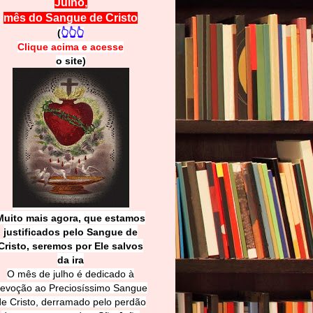
Julho,
mês do Sangue de Cristo
(
👆👆👆
Clique acima e
a
cesse
o site)
Muito mais agora, que estamos
justificados pelo Sangue de
Cri
sto, seremos por Ele salvos
da ira
O mês de julho é dedicado à
evoção ao Preciosíssimo Sangue
de Cristo, derramado pelo perdão