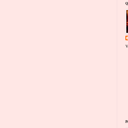
Q
V
P