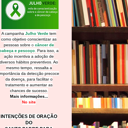
A campanha
Julho Verde
tem
como objetivo conscientizar as
pessoas sobre
o
câncer de
cabeça e pescoço
.
Para isso, a
ação incentiva a adoção de
diversos hábitos preventivos. Ao
mesmo tempo, ressalta a
importância da detecção precoce
da doença, para facilitar o
tratamento e aumentar as
chances de sucesso.
Mais informações...
No site
INTENÇÕES DE ORAÇÃO
DO