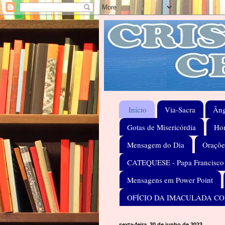
Início
Via-Sacra
Âng
Gotas de Misericórdia
Hom
Mensagem do Dia
Oraçõe
CATEQUESE - Papa Francisco
Mensagens em Power Point
OFÍCIO DA IMACULADA C
sexta-feira, 30 de junho de 2023