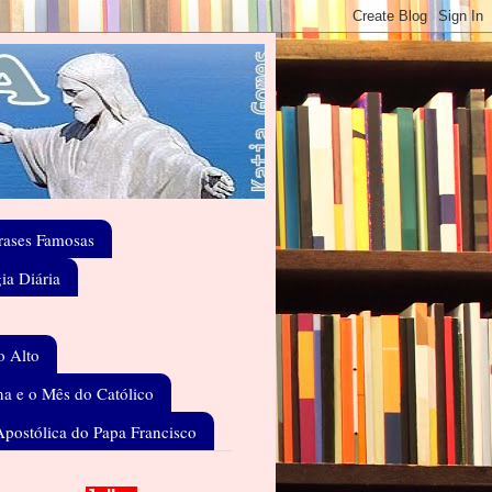
rases Famosas
gia Diária
o Alto
a e o Mês do Católico
Apostólica do Papa Francisco