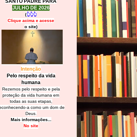
SANTO PADRE PARA
JULHO DE 2026
(
👆👆👆
Clique acima e
a
cesse
o site)
Intenção
Pelo respeito da vida
humana
Rezemos pelo respeito e pela
proteção da vida humana em
todas as suas etapas,
econhecendo-a como um dom de
Deus.
Mais informações...
No site