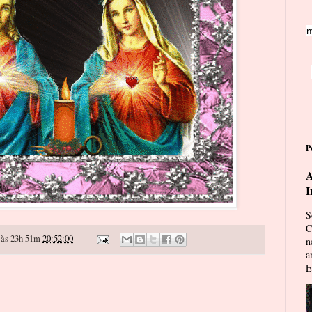
m
P
A
I
S
C
às 23h 51m
20:52:00
n
a
E