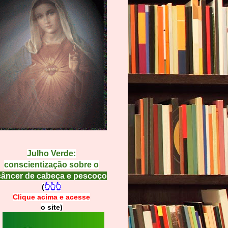
Julho Verde:
conscientização sobre o
câncer de cabeça e pescoço
(
👆👆👆
Clique acima e
a
cesse
o site)