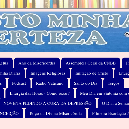
elus
Ano da Misericórdia
Assembléia Geral da CNBB
F
ilia Diária
Imagens Religiosas
Imitação de Cristo
Litur
s
Podcast
Rádio Vaticano
Santo do Dia
Terços
Liturgia das Horas - Como rezar?
Meu Dia em Sintonia com 
NOVENA PEDINDO A CURA DA DEPRESSÃO
O Dia, a Seman
ONCEIÇÃO
Terço da Divina MIsericórdia
Primeira Exortação 