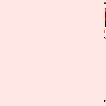
Q
V
P