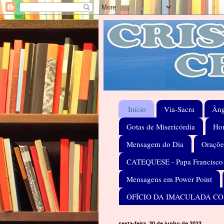
Início
Via-Sacra
Âng
Gotas de Misericórdia
Hom
Mensagem do Dia
Oraçõe
CATEQUESE - Papa Francisco
Mensagens em Power Point
OFÍCIO DA IMACULADA C
sexta-feira, 30 de junho de 2023