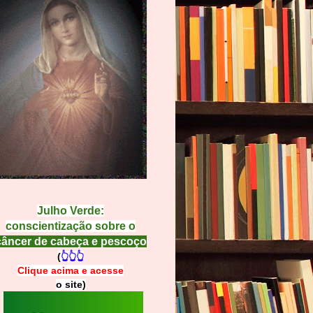
Julho Verde:
conscientização sobre o
câncer de cabeça e pescoço
(
👆👆👆
Clique acima e
a
cesse
o site)