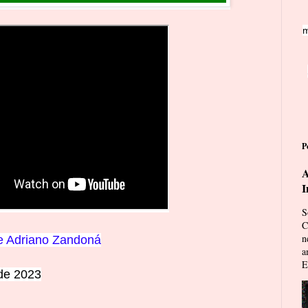
m
P
A
I
S
C
n
e Adriano Zandoná
a
E
 de 2023