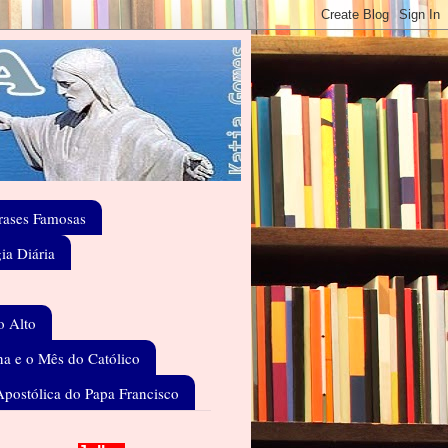
rases Famosas
gia Diária
o Alto
a e o Mês do Católico
Apostólica do Papa Francisco