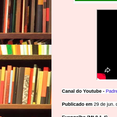
Canal
d
o
Y
outube -
Padr
Publicado em
29 de jun.