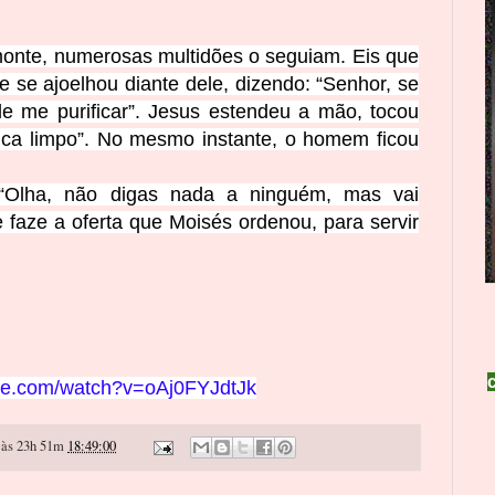
onte, numerosas multidões o seguiam. Eis que
e se ajoelhou diante dele, dizendo: “Senhor, se
de me purificar”. Jesus estendeu a mão, tocou
fica limpo”. No mesmo instante, o homem ficou
 “Olha, não digas nada a ninguém, mas vai
e faze a oferta que Moisés ordenou, para servir
ube.com/watch?v=oAj0FYJdtJk
às 23h 51m
18:49:00