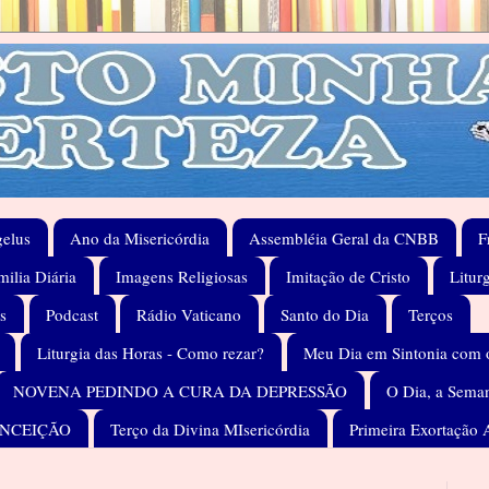
elus
Ano da Misericórdia
Assembléia Geral da CNBB
F
ilia Diária
Imagens Religiosas
Imitação de Cristo
Litur
s
Podcast
Rádio Vaticano
Santo do Dia
Terços
Liturgia das Horas - Como rezar?
Meu Dia em Sintonia com 
NOVENA PEDINDO A CURA DA DEPRESSÃO
O Dia, a Seman
ONCEIÇÃO
Terço da Divina MIsericórdia
Primeira Exortação 