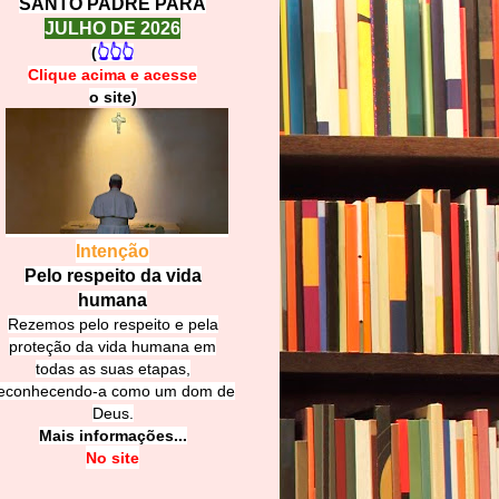
SANTO PADRE PARA
JULHO DE 2026
(
👆👆👆
Clique acima e
a
cesse
o site)
Intenção
Pelo respeito da vida
humana
Rezemos pelo respeito e pela
proteção da vida humana em
todas as suas etapas,
econhecendo-a como um dom de
Deus.
Mais informações...
No site