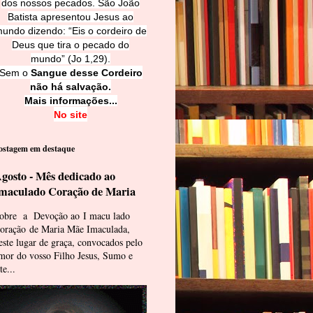
dos nossos pecados. São João
Batista apresentou Jesus ao
undo dizendo: “Eis o cordeiro de
Deus que tira o pecado do
mundo” (Jo 1,29).
Sem o
Sangue desse Cordeiro
não há salvação.
Mais informações...
No site
ostagem em destaque
gosto - Mês dedicado ao
maculado Coração de Maria
obre a Devoção ao I macu lado
oração de Maria Mãe Imaculada,
este lugar de graça, convocados pelo
mor do vosso Filho Jesus, Sumo e
te...