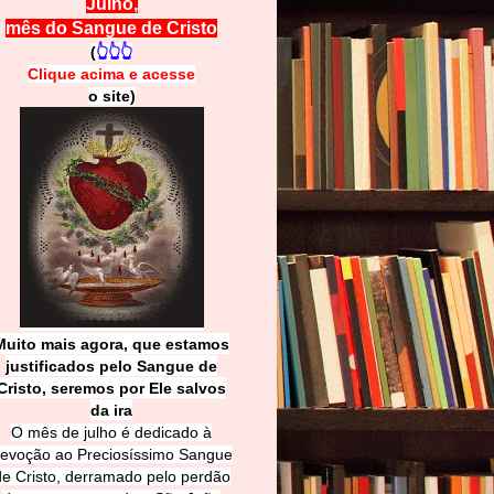
Julho,
mês do Sangue de Cristo
(
👆👆👆
Clique acima e
a
cesse
o site)
Muito mais agora, que estamos
justificados pelo Sangue de
Cri
sto, seremos por Ele salvos
da ira
O mês de julho é dedicado à
evoção ao Preciosíssimo Sangue
de Cristo, derramado pelo perdão