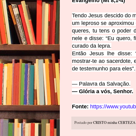
Evangelho (Mt 8,1-4)
Tendo Jesus descido do m
um lepros
o se aproximou 
queres, tu tens o poder 
nele e disse: “Eu quero, 
curado da lepra.
Então Jesus lhe d
isse:
mostrar-te ao sacerdote, 
de testemunho para eles”.
— Palavra da Sa
lv
ação.
— Glória a vós, Se
nhor.
Fonte:
https://www.yout
Postado por
CRISTO minha CERTEZA