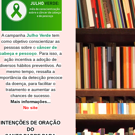
A campanha
Julho Verde
tem
como objetivo conscientizar as
pessoas sobre
o
câncer de
cabeça e pescoço
.
Para isso, a
ação incentiva a adoção de
diversos hábitos preventivos. Ao
mesmo tempo, ressalta a
importância da detecção precoce
da doença, para facilitar o
tratamento e aumentar as
chances de sucesso.
Mais informações...
No site
INTENÇÕES DE ORAÇÃO
DO