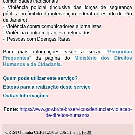
comunidades tradicionais
- Violência policial (inclusive das forças de segurança
pública no âmbito da intervenção federal no estado do Rio
de Janeiro)
- Violência contra comunicadores e jornalistas
- Violência contra migrantes e refugiados
- Pessoas com
Doenças Raras
Para mais informações, visite a seção
"
Perguntas
Frequentes
"
da página do
Ministério dos Direitos
Humanos e da Cidadania.
Quem pode utilizar este s
erviço?
Etapas para a reali
zação deste serviço
Outras In
formações
Fonte:
https://www.gov.br/pt-br/servicos/denunciar-violacao-
de-direitos-humanos
CRISTO minha CERTEZA
às 23h 51m
11:16:00